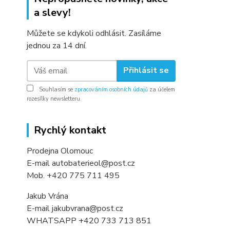
a slevy!
Můžete se kdykoli odhlásit. Zasíláme
jednou za 14 dní.
Přihlásit se
Souhlasím se
zpracováním osobních údajů
za účelem
rozesílky newsletteru.
Rychlý kontakt
Prodejna Olomouc
E-mail autobaterieol@post.cz
Mob. +420 775 711 495
Jakub Vrána
E-mail jakubvrana@post.cz
WHATSAPP +420 733 713 851