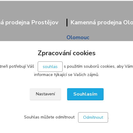
 prodejna Prostějov
Kamenná prodejna Ol
Olomouc
9/95
Pavlovická 45/36
Zpracování cookies
neři potřebují Váš
s použitím souborů cookies, aby Vám
souhlas
informace týkající se Vašich zájmů.
Souhlasím
Nastavení
Souhlas můžete odmítnout
.
Odmítnout