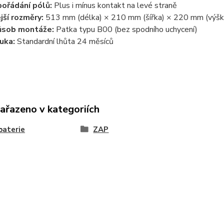
ořádání pólů:
Plus i mínus kontakt na levé straně
jší rozměry:
513 mm (délka) × 210 mm (šířka) × 220 mm (výšk
ůsob montáže:
Patka typu B00 (bez spodního uchycení)
uka:
Standardní lhůta 24 měsíců
zařazeno v kategoriích
baterie
ZAP