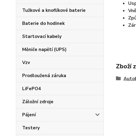
Usp
Tužkové a knoflíkové baterie
Vně
Zp
Baterie do hodinek
Zár
Startovací kabely
Měniče napětí (UPS)
Vzv
Zboží 
Prodloužená záruka
Auto
LiFePO4
Záložní zdroje
Pájení
Testery