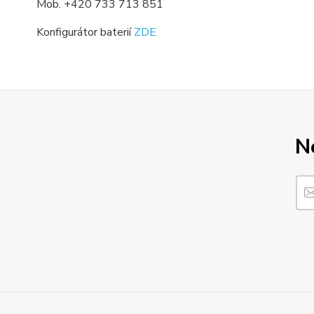
Mob. +420 733 713 851
Konfigurátor baterií
ZDE
N