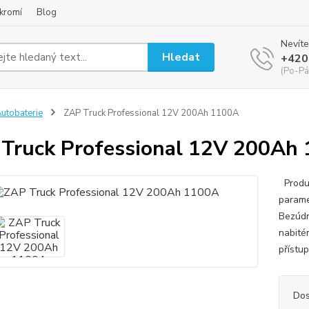
kromí
Blog
Nevíte
Hledat
+420
(Po-Pá
utobaterie
ZAP Truck Professional 12V 200Ah 1100A
Truck Professional 12V 200Ah
Produk
parame
Bezúdr
nabité
přístup
Dos