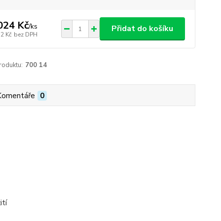
024 Kč
/
ks
Přidat do košíku
52 Kč
bez DPH
roduktu:
700 14
Komentáře
0
tí