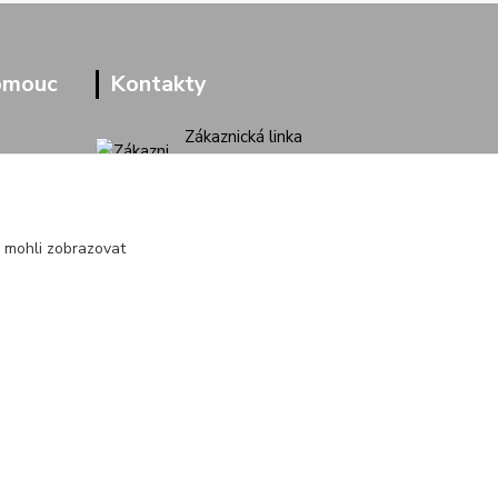
omouc
Kontakty
Zákaznická linka
+420 733 713 851
(Po-Pá, 9-16 hod.)
jakubvrana@post.cz
 mohli zobrazovat
Vytvořeno na
Eshop-rychle.cz