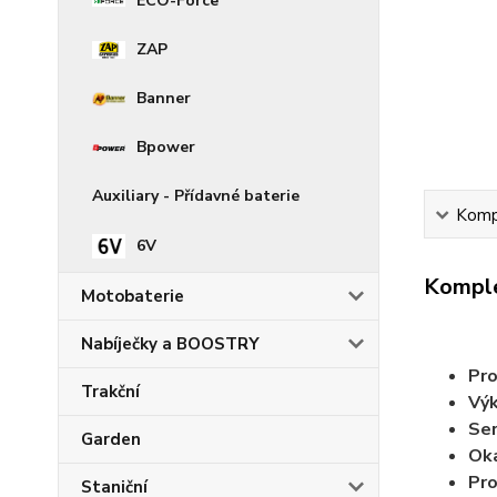
ECO-Force
ZAP
Banner
Bpower
Auxiliary - Přídavné baterie
Kompl
6V
Komple
Motobaterie
Nabíječky a BOOSTRY
Pro
Trakční
Výk
Ser
Garden
Oka
Pro
Staniční