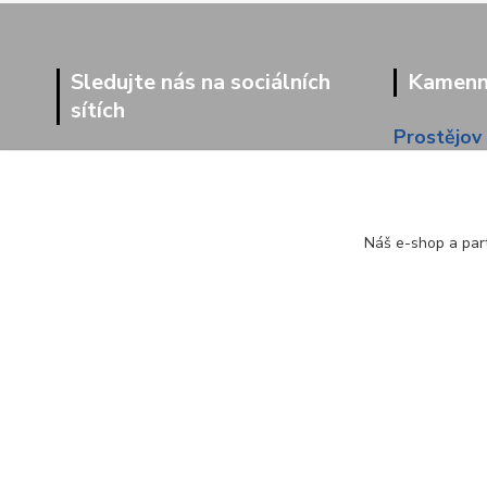
Sledujte nás na sociálních
Kamenná
sítích
Prostějov
Dolní 203
Náš e-shop a part