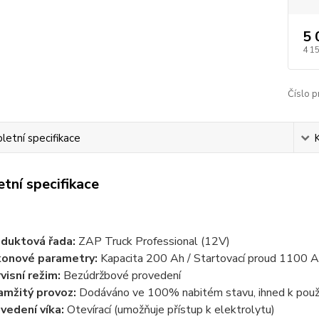
5 
4 1
Číslo p
etní specifikace
tní specifikace
duktová řada:
ZAP Truck Professional (12V)
onové parametry:
Kapacita 200 Ah / Startovací proud 1100 A
visní režim:
Bezúdržbové provedení
mžitý provoz:
Dodáváno ve 100% nabitém stavu, ihned k použi
vedení víka:
Otevírací (umožňuje přístup k elektrolytu)