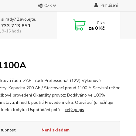
Přihlášení
CZK
 si rady? Zavolejte.
0
ks
 733 713 851
za
0 Kč
, 9-16 hod.)
 1100A
tová řada: ZAP Truck Professional (12V) Výkonové
try: Kapacita 200 Ah / Startovací proud 1100 A Servisní režim:
žbové provedení Okamžitý provoz: Dodáváno ve 100%
m stavu, ihned k použití Provedení víka: Otevírací (umožňuje
 k elektrolytu) Uspořádání pólů:...
celý popis
tupnost
Není skladem