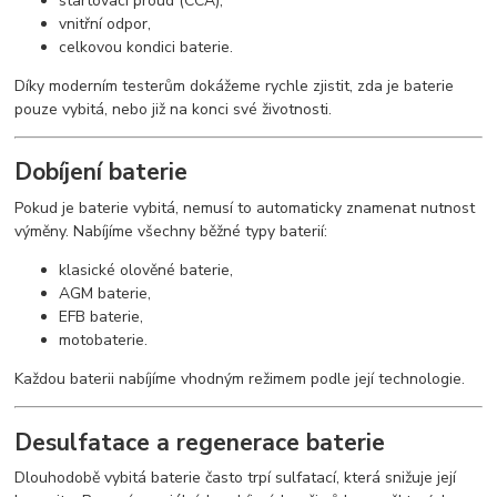
startovací proud (CCA),
vnitřní odpor,
celkovou kondici baterie.
Díky moderním testerům dokážeme rychle zjistit, zda je baterie
pouze vybitá, nebo již na konci své životnosti.
Dobíjení baterie
Pokud je baterie vybitá, nemusí to automaticky znamenat nutnost
výměny. Nabíjíme všechny běžné typy baterií:
klasické olověné baterie,
AGM baterie,
EFB baterie,
motobaterie.
Každou baterii nabíjíme vhodným režimem podle její technologie.
Desulfatace a regenerace baterie
Dlouhodobě vybitá baterie často trpí sulfatací, která snižuje její