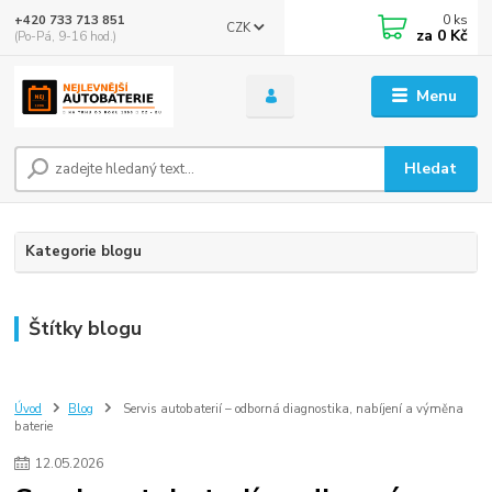
0
ks
+420 733 713 851
CZK
za
0 Kč
(Po-Pá, 9-16 hod.)
Menu
Hledat
Kategorie blogu
Štítky blogu
Úvod
Blog
Servis autobaterií – odborná diagnostika, nabíjení a výměna
baterie
12
.
05
.
2026