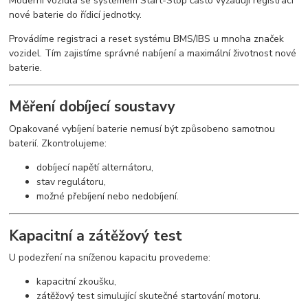
Moderní vozidla se systémem Start-Stop často vyžadují registraci
nové baterie do řídicí jednotky.
Provádíme registraci a reset systému BMS/IBS u mnoha značek
vozidel. Tím zajistíme správné nabíjení a maximální životnost nové
baterie.
Měření dobíjecí soustavy
Opakované vybíjení baterie nemusí být způsobeno samotnou
baterií. Zkontrolujeme:
dobíjecí napětí alternátoru,
stav regulátoru,
možné přebíjení nebo nedobíjení.
Kapacitní a zátěžový test
U podezření na sníženou kapacitu provedeme:
kapacitní zkoušku,
zátěžový test simulující skutečné startování motoru.