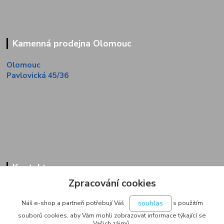
Kamenná prodejna Olomouc
Olomouc
Pavlovická 45/36
Kontakty
Zpracování cookies
Zákaznická linka
+420 733 713 851
souhlas
Náš e-shop a partneři potřebují Váš
s použitím
(Po-Pá, 9-16 hod.)
souborů cookies, aby Vám mohli zobrazovat informace týkající se
Vašich zájmů.