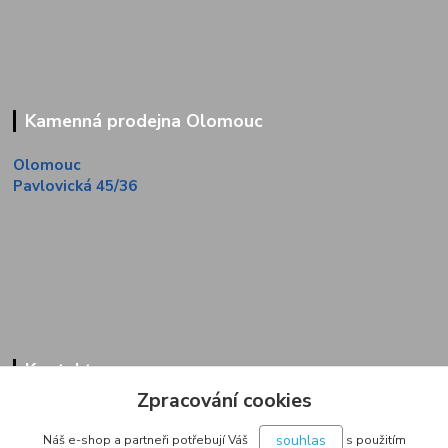
Kamenná prodejna Olomouc
Olomouc
Pavlovická 45/36
Kontakty
Zpracování cookies
Zákaznická linka
+420 733 713 851
souhlas
Náš e-shop a partneři potřebují Váš
s použitím