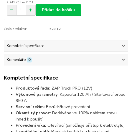
2 743 Kč
bez DPH
Přidat do košíku
Číslo produktu:
620 12
Kompletní specifikace
Komentáře
0
Kompletní specifikace
Produktová řada:
ZAP Truck PRO (12V)
Výkonové parametry:
Kapacita 120 Ah / Startovací proud
950 A
Servisní režim:
Bezúdržbové provedení
Okamžitý provoz:
Dodáváno ve 100% nabitém stavu,
ihned k použití
Provedení víka:
Otevírací (umožňuje přístup k elektrolytu)
Uspořádání pólů:
Plusový kontakt na levé straně