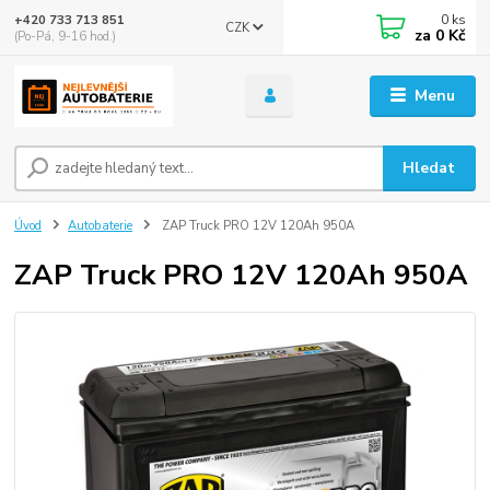
0
ks
+420 733 713 851
CZK
za
0 Kč
(Po-Pá, 9-16 hod.)
Menu
Hledat
Úvod
Autobaterie
ZAP Truck PRO 12V 120Ah 950A
ZAP Truck PRO 12V 120Ah 950A