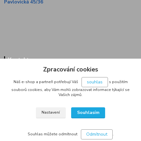
Pavlovická 45/36
Kontakty
Zpracování cookies
Zákaznická linka
+420 733 713 851
souhlas
Náš e-shop a partneři potřebují Váš
s použitím
(Po-Pá, 9-16 hod.)
souborů cookies, aby Vám mohli zobrazovat informace týkající se
Vašich zájmů.
jakubvrana@post.cz
Souhlasím
Nastavení
Odmítnout
Souhlas můžete odmítnout
.