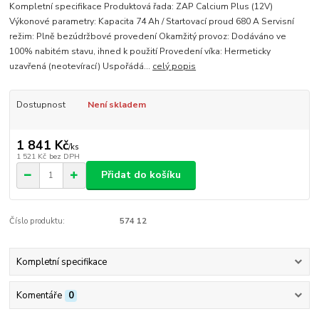
Kompletní specifikace Produktová řada: ZAP Calcium Plus (12V)
Výkonové parametry: Kapacita 74 Ah / Startovací proud 680 A Servisní
režim: Plně bezúdržbové provedení Okamžitý provoz: Dodáváno ve
100% nabitém stavu, ihned k použití Provedení víka: Hermeticky
uzavřená (neotevírací) Uspořádá...
celý popis
Dostupnost
Není skladem
1 841 Kč
/
ks
1 521 Kč
bez DPH
Přidat do košíku
Číslo produktu:
574 12
Kompletní specifikace
Komentáře
0