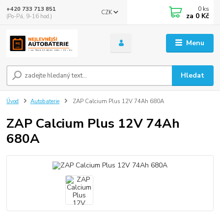
0
ks
+420 733 713 851
CZK
za
0 Kč
(Po-Pá, 9-16 hod.)
Menu
Hledat
Úvod
Autobaterie
ZAP Calcium Plus 12V 74Ah 680A
ZAP Calcium Plus 12V 74Ah
680A