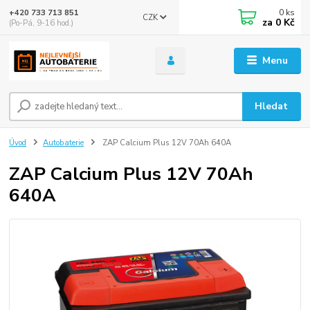
0
ks
+420 733 713 851
CZK
za
0 Kč
(Po-Pá, 9-16 hod.)
Menu
Hledat
Úvod
Autobaterie
ZAP Calcium Plus 12V 70Ah 640A
ZAP Calcium Plus 12V 70Ah
640A