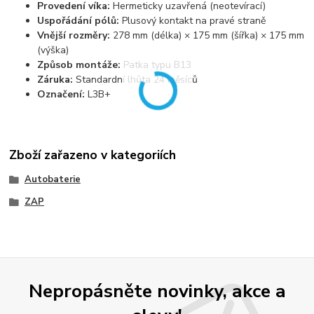
Provedení víka:
Hermeticky uzavřená (neotevírací)
Uspořádání pólů:
Plusový kontakt na pravé straně
Vnější rozměry:
278 mm (délka) × 175 mm (šířka) × 175 mm
(výška)
Způsob montáže:
Patka typu B13
Záruka:
Standardní lhůta 24 měsíců
Označení:
L3B+
Zboží zařazeno v kategoriích
Autobaterie
ZAP
Nepropásněte novinky, akce a