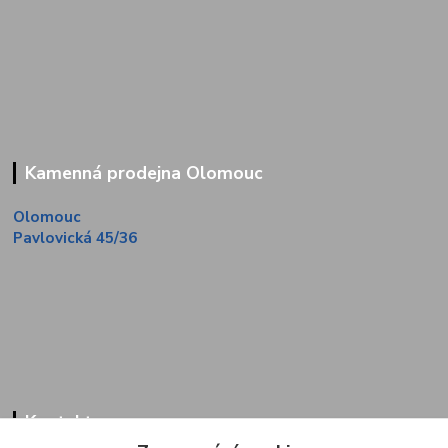
Kamenná prodejna Olomouc
Olomouc
Pavlovická 45/36
Kontakty