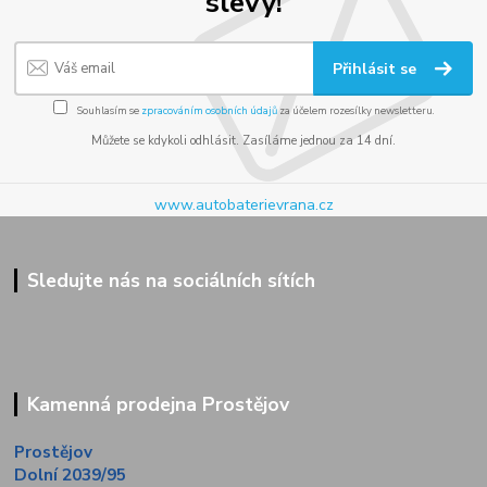
slevy!
Přihlásit se
Souhlasím se
zpracováním osobních údajů
za účelem rozesílky newsletteru.
Můžete se kdykoli odhlásit. Zasíláme jednou za 14 dní.
www.autobaterievrana.cz
Sledujte nás na sociálních sítích
Kamenná prodejna Prostějov
Prostějov
Dolní 2039/95