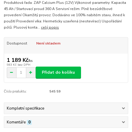
Produktová řada: ZAP Calcium Plus (12V) Výkonové parametry: Kapacita
45 Ah / Startovací proud 360 A Servisní režim: Plně bezúdržbové
provedení Okamžitý provoz: Dodáváno ve 100% nabitém stavu, ihned k
použití Provedení víka: Hermeticky uzavřená (neotevírací) Uspořádání
pólů: Plusový konta...
celý popis
Dostupnost
Není skladem
1 189 Kč
/
ks
983 Kč
bez DPH
Přidat do košíku
Číslo produktu:
545 59
Kompletní specifikace
Komentáře
0