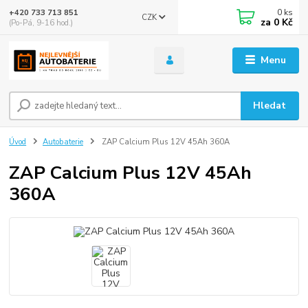
0
ks
+420 733 713 851
CZK
za
0 Kč
(Po-Pá, 9-16 hod.)
Menu
Hledat
Úvod
Autobaterie
ZAP Calcium Plus 12V 45Ah 360A
ZAP Calcium Plus 12V 45Ah
360A