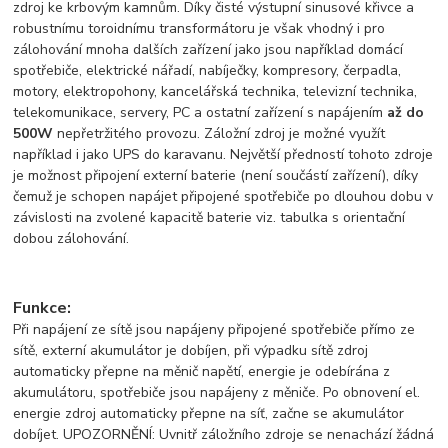
zdroj ke krbovým kamnům. Díky čisté výstupní sinusové křivce a
robustnímu toroidnímu transformátoru je však vhodný i pro
zálohování mnoha dalších zařízení jako jsou například domácí
spotřebiče, elektrické nářadí, nabíječky, kompresory, čerpadla,
motory, elektropohony, kancelářská technika, televizní technika,
telekomunikace, servery, PC a ostatní zařízení s napájením
až do
500W
nepřetržitého provozu. Záložní zdroj je možné využít
například i jako UPS do karavanu. Největší předností tohoto zdroje
je možnost připojení externí baterie (není součástí zařízení), díky
čemuž je schopen napájet připojené spotřebiče po dlouhou dobu v
závislosti na zvolené kapacitě baterie viz. tabulka s orientační
dobou zálohování.
Funkce:
Při napájení ze sítě jsou napájeny připojené spotřebiče přímo ze
sítě, externí akumulátor je dobíjen, při výpadku sítě zdroj
automaticky přepne na měnič napětí, energie je odebírána z
akumulátoru, spotřebiče jsou napájeny z měniče. Po obnovení el.
energie zdroj automaticky přepne na síť, začne se akumulátor
dobíjet. UPOZORNĚNÍ: Uvnitř záložního zdroje se nenachází žádná