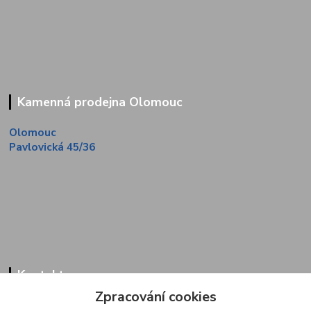
Kamenná prodejna Olomouc
Olomouc
Pavlovická 45/36
Kontakty
Zpracování cookies
Zákaznická linka