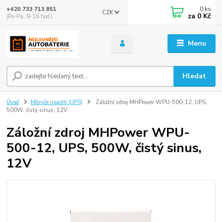
0
ks
+420 733 713 851
CZK
za
0 Kč
(Po-Pá, 9-16 hod.)
Menu
Hledat
Úvod
Měniče napětí (UPS)
Záložní zdroj MHPower WPU-500-12, UPS,
500W, čistý sinus, 12V
Záložní zdroj MHPower WPU-
500-12, UPS, 500W, čistý sinus,
12V