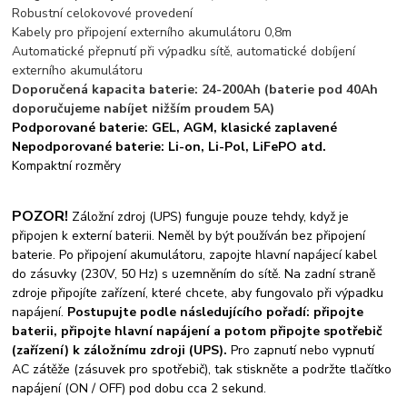
Robustní celokovové provedení
Kabely pro připojení externího akumulátoru 0,8m
Automatické přepnutí při výpadku sítě, automatické dobíjení
externího akumulátoru
Doporučená kapacita baterie: 24-200Ah (baterie pod 40Ah
doporučujeme nabíjet nižším proudem 5A)
Podporované baterie: GEL, AGM, klasické zaplavené
Nepodporované baterie: Li-on, Li-Pol, LiFePO atd.
Kompaktní rozměry
POZOR!
Záložní zdroj (UPS) funguje pouze tehdy, když je
připojen k externí baterii. Neměl by být používán bez připojení
baterie. Po připojení akumulátoru, zapojte hlavní napájecí kabel
do zásuvky (230V, 50 Hz) s uzemněním do sítě. Na zadní straně
zdroje připojíte zařízení, které chcete, aby fungovalo při výpadku
napájení.
Postupujte podle následujícího pořadí: připojte
baterii, připojte hlavní napájení a potom připojte spotřebič
(zařízení) k záložnímu zdroji (UPS).
Pro zapnutí nebo vypnutí
AC zátěže (zásuvek pro spotřebič), tak stiskněte a podržte tlačítko
napájení (ON / OFF) pod dobu cca 2 sekund.