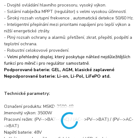
- Dvojité ovládání hlavního procesoru, vysoký výkon.
- Solární nabíječka MPPT (regulátor) s velmi vysokou účinností.
- Široký rozsah vstupní frekvence , automatická detekce 50/60 Hz.
- Inteligentní přepínání mezi prioritami napájení pro lepší výkon a
nižší energetické ztráty.
- Plný rozsah ochrany a alarmů: přetížení, zkrat, přepětí, podpětí a
teplotní ochrana.
- Robustní celokovové provedení.
-
Velmi přehledný displej, který poskytuje náhled nejdůležitějších
funkcí pro měnič i pro regulátor samostatně.
Podporované baterie: GEL, AGM, klasické zaplavené
Nepodporované baterie: Li-on, Li-Pol, LiFePO atd.
Technické parametry:
Označení produktu: MSKD-3500-48
Jmenovitý výkon: 3500W
Pracovní režim: (PV-->BAT-->AC) / (AC-->PV-->BAT) / (PV-->AC-
->BAT)
Napětí baterie: 48V