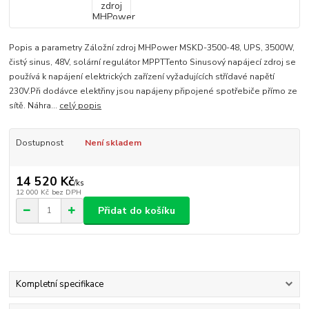
Popis a parametry Záložní zdroj MHPower MSKD-3500-48, UPS, 3500W,
čistý sinus, 48V, solární regulátor MPPTTento Sinusový napájecí zdroj se
používá k napájení elektrických zařízení vyžadujících střídavé napětí
230V.Při dodávce elektřiny jsou napájeny připojené spotřebiče přímo ze
sítě. Náhra...
celý popis
Dostupnost
Není skladem
14 520 Kč
/
ks
12 000 Kč
bez DPH
Přidat do košíku
Kompletní specifikace