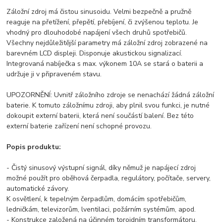
Záložní zdroj má čistou sinusoidu. Velmi bezpečně a pružně
reaguje na přetížení, přepětí, přebíjení, či zvýšenou teplotu. Je
vhodný pro dlouhodobé napájení všech druhů spotřebičů.
Všechny nejdůležitější parametry má záložní zdroj zobrazené na
barevném LCD displeji. Disponuje akustickou signalizací.
Integrovaná nabíječka s max. výkonem 10A se stará o baterii a
udržuje ji v připraveném stavu.
UPOZORNĚNÍ: Uvnitř záložního zdroje se nenachází žádná záložní
baterie. K tomuto záložnímu zdroji, aby plnil svou funkci, je nutné
dokoupit externí baterii, která není součástí balení. Bez této
externí baterie zařízení není schopné provozu.
Popis produktu:
- Čistý sinusový výstupní signál, díky němuž je napájecí zdroj
možné použít pro oběhová čerpadla, regulátory, počítače, servery,
automatické závory.
K osvětlení, k tepelným čerpadlům, domácím spotřebičům,
ledničkám, televizorům, lventilaci, požárním systémům, apod.
- Konstrukce založená na účinném toroidním transformátoru.