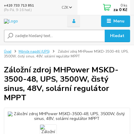
0
ks
+420 733 713 851
CZK
za
0 Kč
(Po-Pá, 9-16 hod.)
Menu
Hledat
Úvod
Měniče napětí (UPS)
Záložní zdroj MHPower MSKD-3500-48, UPS,
3500W, čistý sinus, 48V, solární regulátor MPPT
Záložní zdroj MHPower MSKD-
3500-48, UPS, 3500W, čistý
sinus, 48V, solární regulátor
MPPT