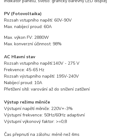
Indikátor panelu, světlo: grafický barevný LED displej
PV (Fotovoltaika)
Rozsah vstupního napětí: 60V-90V
Max. nabíjecí proud: 60A
Max. výkon FV: 2880W
Max. konverzní účinnost: 98%
AC Hlavní stav
Rozsah vstupního napětí:140V - 275 V
Frekvence: 45-65 Hz
Rozsah výstupního napětí: 195V-240V
Nabíjecí proud: 10A
Přetížení sítě: varování až do snížení zatížení
Výstup režimu měniče
Výstupní napětí měniče: 220V+-3%
Výstupní frekvence: 50Hz/60Hz adaptivní
Výstupní výkonový faktor: >=0,8
Čas přepnutí na zálohu: méně než 4ms