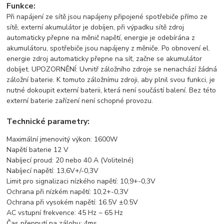
Funkce:
Při napájení ze sítě jsou napájeny připojené spotřebiče přímo ze
sítě, externí akumulátor je dobíjen, při výpadku sítě zdroj
automaticky přepne na měnič napětí, energie je odebírána z
akumulátoru, spotřebiče jsou napájeny z měniče. Po obnovení el.
energie zdroj automaticky přepne na síť, začne se akumulátor
dobíjet. UPOZORNĚNÍ: Uvnitř záložního zdroje se nenachází žádná
záložní baterie. K tomuto záložnímu zdroji, aby plnil svou funkci, je
nutné dokoupit externí baterii, která není součástí balení. Bez této
externí baterie zařízení není schopné provozu.
Technické parametry:
Maximální jmenovitý výkon: 1600W
Napětí baterie 12 V
Nabíjecí proud: 20 nebo 40 A (Volitelné)
Nabíjecí napětí: 13,6V+/-0,3V
Limit pro signalizaci nízkého napětí: 10,9+-0,3V
Ochrana při nízkém napětí: 10,2+-0,3V
Ochrana při vysokém napětí: 16.5V ±0.5V
AC vstupní frekvence: 45 Hz ~ 65 Hz
Čas přepnutí na zálohu: 4ms