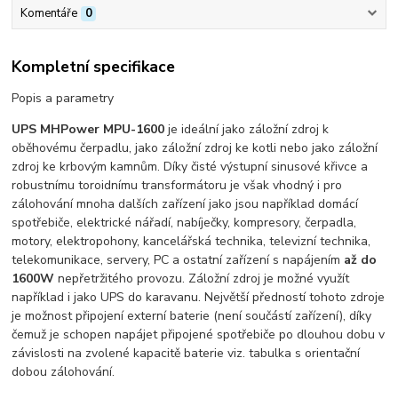
Komentáře
0
Kompletní specifikace
Popis a parametry
UPS MHPower MPU-1600
je ideální jako záložní zdroj k
oběhovému čerpadlu, jako záložní zdroj ke kotli nebo jako záložní
zdroj ke krbovým kamnům. Díky čisté výstupní sinusové křivce a
robustnímu toroidnímu transformátoru je však vhodný i pro
zálohování mnoha dalších zařízení jako jsou například domácí
spotřebiče, elektrické nářadí, nabíječky, kompresory, čerpadla,
motory, elektropohony, kancelářská technika, televizní technika,
telekomunikace, servery, PC a ostatní zařízení s napájením
až do
1600W
nepřetržitého provozu. Záložní zdroj je možné využít
například i jako UPS do karavanu. Největší předností tohoto zdroje
je možnost připojení externí baterie (není součástí zařízení), díky
čemuž je schopen napájet připojené spotřebiče po dlouhou dobu v
závislosti na zvolené kapacitě baterie viz. tabulka s orientační
dobou zálohování.