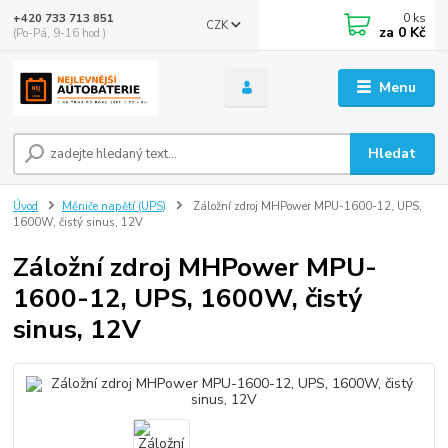
0
ks
+420 733 713 851
CZK
za
0 Kč
(Po-Pá, 9-16 hod.)
Menu
Hledat
Úvod
Měniče napětí (UPS)
Záložní zdroj MHPower MPU-1600-12, UPS,
1600W, čistý sinus, 12V
Záložní zdroj MHPower MPU-
1600-12, UPS, 1600W, čistý
sinus, 12V