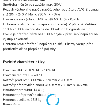
Spotřeba měniče bez zátěže:
max. 20W
Rozsah výstupního napětí napěťového regulátoru AVR: Z domácí
sítě 204 - 240 V, Měnič 230 V (+ - 3%)
Frekvence na výstupu UPS napětí 50 Hz (+ - 0,5 Hz)
Ochrana proti přetížení (napájení z baterie): V případě přetížení
110% - 130% výkonu dojde do 30 sekund k vypnutí výstupu.
Pokud je přetížení větší než 130% dojde k přerušení napájení na
výstupu okamžitě.
Ochrana proti přetížení (napájení ze sítě): Přístroj varuje před
přetížením až do přepálené pojistky.
Fyzické charakteristiky:
Provozní vlhkost 10% RH ~ 90% RH
Provozní teplota 0 ~ 40 ° C
Rozměr produktu: 390 mm x 220 mm x 280 mm
Rozměry přepravního obalu: 460 mm x 280 mm x 345 mm
Hmotnost produktu: 14,6 kg
Hmotnost přepravního obalu: 0,9 kg
Hmotnost celkem: 15,5 kg
Barva: černá