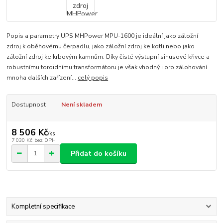
Popis a parametry UPS MHPower MPU-1600 je ideální jako záložní
zdroj k oběhovému čerpadlu, jako záložní zdroj ke kotli nebo jako
záložní zdroj ke krbovým kamnům. Díky čisté výstupní sinusové křivce a
robustnímu toroidnímu transformátoru je však vhodný i pro zálohování
mnoha dalších zařízení...
celý popis
Dostupnost
Není skladem
8 506 Kč
/
ks
7 030 Kč
bez DPH
Přidat do košíku
Kompletní specifikace