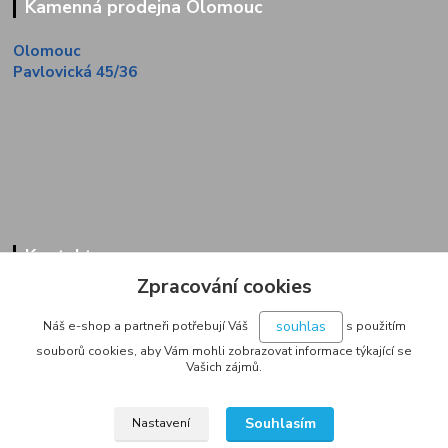
Kamenná prodejna Olomouc
Olomouc
Pavlovická 45/36
Kontakty
Zpracování cookies
Zákaznická linka
+420 733 713 851
souhlas
Náš e-shop a partneři potřebují Váš
s použitím
(Po-Pá, 9-16 hod.)
souborů cookies, aby Vám mohli zobrazovat informace týkající se
Vašich zájmů.
jakubvrana@post.cz
Souhlasím
Nastavení