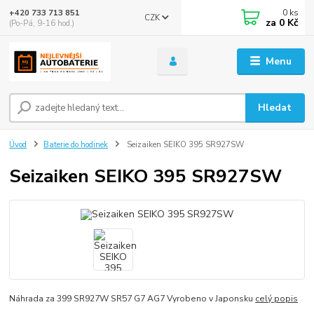
0
ks
+420 733 713 851
CZK
za
0 Kč
(Po-Pá, 9-16 hod.)
Menu
Hledat
Úvod
Baterie do hodinek
Seizaiken SEIKO 395 SR927SW
Seizaiken SEIKO 395 SR927SW
Náhrada za 399 SR927W SR57 G7 AG7 Vyrobeno v Japonsku
celý popis