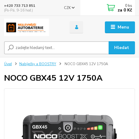
0
ks
+420 733 713 851
CZK
za
0 Kč
(Po-Pá, 9-16 hod.)
Menu
Hledat
Úvod
Nabíječky a BOOSTRY
NOCO GBX45 12V 1750A
NOCO GBX45 12V 1750A