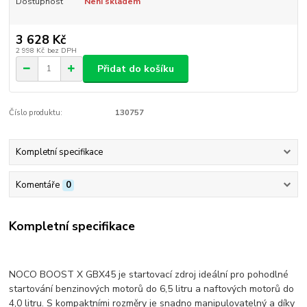
Dostupnost
Není skladem
3 628 Kč
2 998 Kč
bez DPH
Přidat do košíku
Číslo produktu:
130757
Kompletní specifikace
Komentáře
0
Kompletní specifikace
NOCO BOOST X GBX45 je startovací zdroj ideální pro pohodlné
startování benzinových motorů do 6,5 litru a naftových motorů do
4,0 litru. S kompaktními rozměry je snadno manipulovatelný a díky