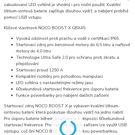
zabudované LED svítilně je vhodný i pro noční použití. Kvalitní
lithium-iontová baterie zajišťuje dlouhou výdrž, a nabíjení probíhá
pomocí USB vstupu.
Klíčové vlastnosti NOCO BOOST X GBX45:
Vysoká odolnost proti prachu a vodě s certifikací IP65
Startovací zdroj pro benzinové motory do 6,5 litru a naftové
motory do 4,0 litru
Technologie Ultra Safe 2.0 pro ochranu proti zkratu a
přepólování
Startovací proud 1250 A
Kompaktní rozměry pro pohodlnou manipulaci
LED svítilna s nastavitelnými režimy jasu
60sekundová startovací frekvence pro úsporu baterie
Funkce powerbanky pro nabíjení dalších zařízení
Startovací zdroj NOCO BOOST X je vybaven kvalitní lithium-
iontovou baterií, která poskytuje dlouhou výdrž na jedno nabití.
Pro úsporu baterie během používání je k dispozici 60sekundová
startovací frekvence. Pro nabíjení dalších zařízení lze využít USB
výstupu, což činí NOCO BOOST X praktickou powerbankou.