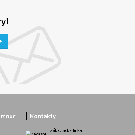
y!
omouc
Kontakty
Zákaznická linka