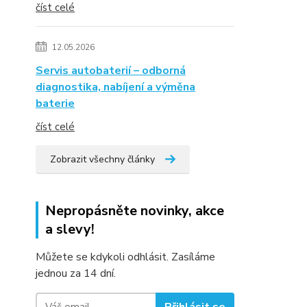
číst celé
12.05.2026
Servis autobaterií – odborná
diagnostika, nabíjení a výměna
baterie
číst celé
Zobrazit všechny články
Nepropásněte novinky, akce
a slevy!
Můžete se kdykoli odhlásit. Zasíláme
jednou za 14 dní.
Přihlásit se