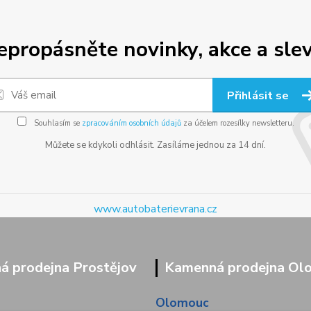
epropásněte novinky, akce a slev
Přihlásit se
Souhlasím se
zpracováním osobních údajů
za účelem rozesílky newsletteru.
Můžete se kdykoli odhlásit. Zasíláme jednou za 14 dní.
www.autobaterievrana.cz
 prodejna Prostějov
Kamenná prodejna Ol
Olomouc