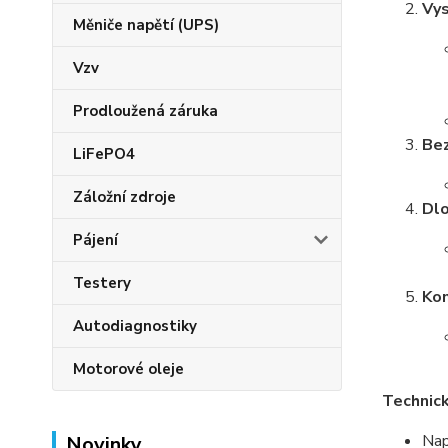
Vys
Měniče napětí (UPS)
Vzv
Prodloužená záruka
Bez
LiFePO4
Záložní zdroje
Dlo
Pájení
Testery
Kom
Autodiagnostiky
Motorové oleje
Technick
Nap
Novinky