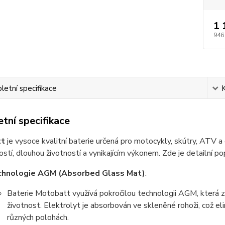
1 
946
etní specifikace
tní specifikace
tt
je vysoce kvalitní baterie určená pro motocykly, skútry, ATV a
ostí, dlouhou životností a vynikajícím výkonem. Zde je detailní pop
chnologie AGM (Absorbed Glass Mat)
:
Baterie Motobatt využívá pokročilou technologii AGM, která zaj
životnost. Elektrolyt je absorbován ve skleněné rohoži, což eli
různých polohách.