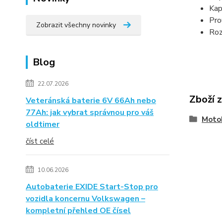
Kap
Pro
Zobrazit všechny novinky
Roz
Blog
22.07.2026
Zboží 
Veteránská baterie 6V 66Ah nebo
77Ah: jak vybrat správnou pro váš
Moto
oldtimer
číst celé
10.06.2026
Autobaterie EXIDE Start-Stop pro
vozidla koncernu Volkswagen –
kompletní přehled OE čísel