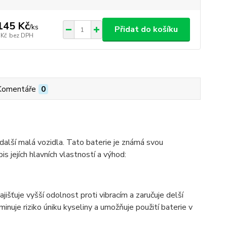
145 Kč
/
ks
Přidat do košíku
 Kč
bez DPH
Komentáře
0
 další malá vozidla. Tato baterie je známá svou
is jejích hlavních vlastností a výhod:
išťuje vyšší odolnost proti vibracím a zaručuje delší
minuje riziko úniku kyseliny a umožňuje použití baterie v