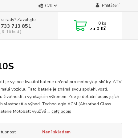
Přihlášení
CZK
 si rady? Zavolejte.
0
ks
 733 713 851
za
0 Kč
, 9-16 hod.)
10S
tt je vysoce kvalitní baterie určená pro motocykly, skútry, ATV
 malá vozidla. Tato baterie je známá svou spolehlivostí,
 životností a vynikajícím výkonem. Zde je detailní popis jejích
ch vlastností a výhod: Technologie AGM (Absorbed Glass
aterie Motobatt využívá ...
celý popis
tupnost
Není skladem