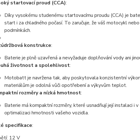
oký startovací proud (CCA)
:
Díky vysokému studenému startovacímu proudu (CCA) je bater
start i za chladného počasí. To zaručuje, že váš motocykl nebo 
podmínkách.
údržbová konstrukce
:
Baterie je plně uzavřená a nevyžaduje doplňování vody ani jino
uhá životnost a spolehlivost
:
Motobatt je navržena tak, aby poskytovala konzistentní výkon
materiálům je odolná vůči opotřebení a výkyvům teplot.
paktní rozměry a nízká hmotnost
:
Baterie má kompaktní rozměry, které usnadňují její instalaci 
optimalizaci hmotnosti vašeho vozidla.
é specifikace
:
ětí: 12 V