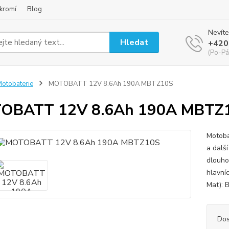
kromí
Blog
Nevíte
Hledat
+420
(Po-Pá
otobaterie
MOTOBATT 12V 8.6Ah 190A MBTZ10S
OBATT 12V 8.6Ah 190A MBTZ
Motoba
a další
dlouhou
hlavní
Mat): B
Dos