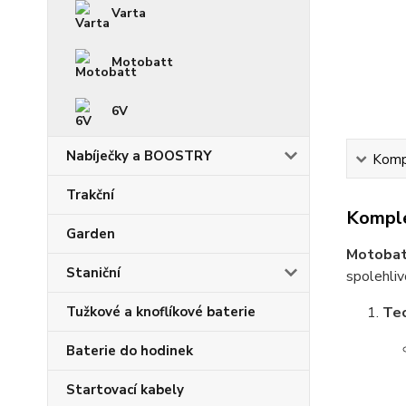
Varta
Motobatt
6V
Nabíječky a BOOSTRY
Kompl
Trakční
Komple
Garden
Motoba
Staniční
spolehliv
Tužkové a knoflíkové baterie
Te
Baterie do hodinek
Startovací kabely