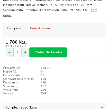
kladného pólu: Vpravo Rozměry (D × Š × V): 175 × 167 × 220 mm
SchodnéVarta Promotive Black 6V 70Ah 300A E29 070 011 030
celý
popis
Dostupnost
Není skladem
1 780 Kč
/
ks
1 471 Kč
bez DPH
Přidat do košíku
Číslo produktu:
080 01
Napětí (V):
6
Kapacita (Ah):
80
Startovací proud v EN (A):
600
Délka (mm):
175
Šířka (mm):
167
Výška (mm):
220
Výrobce:
ZAP
Kompletní specifikace