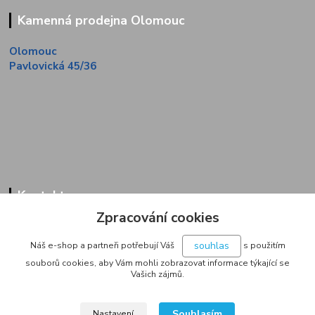
Kamenná prodejna Olomouc
Olomouc
Pavlovická 45/36
Kontakty
Zpracování cookies
Zákaznická linka
+420 733 713 851
souhlas
Náš e-shop a partneři potřebují Váš
s použitím
(Po-Pá, 9-16 hod.)
souborů cookies, aby Vám mohli zobrazovat informace týkající se
Vašich zájmů.
jakubvrana@post.cz
Souhlasím
Nastavení