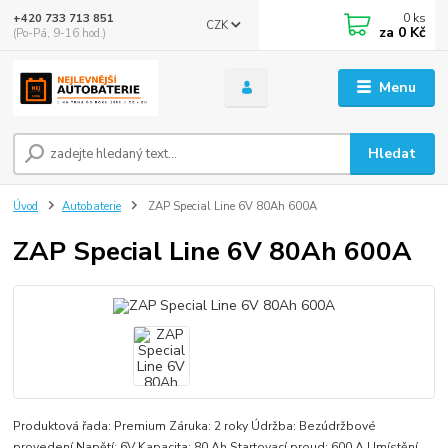
0
ks
+420 733 713 851
CZK
za
0 Kč
(Po-Pá, 9-16 hod.)
Menu
Hledat
Úvod
Autobaterie
ZAP Special Line 6V 80Ah 600A
ZAP Special Line 6V 80Ah 600A
Produktová řada: Premium Záruka: 2 roky Údržba: Bezúdržbové
provedení Napětí: 6V Kapacita: 80 Ah Startovací proud: 600 A Umístění