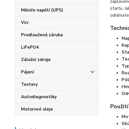
zaplavené
startu. J
Měniče napětí (UPS)
odnímatel
Vzv
Techni
Prodloužená záruka
Nap
Kap
LiFePO4
Sta
Tec
Záložní zdroje
Typ
Pájení
Roz
Pól
Testery
Hm
Odv
Autodiagnostiky
Použití
Motorové oleje
Mot
Skú