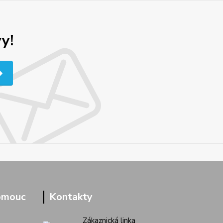
y!
omouc
Kontakty
Zákaznická linka