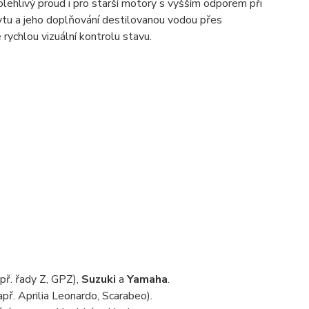
ehlivý proud i pro starší motory s vyšším odporem při
lytu a jeho doplňování destilovanou vodou přes
ychlou vizuální kontrolu stavu.
př. řady Z, GPZ),
Suzuki
a
Yamaha
.
ř. Aprilia Leonardo, Scarabeo).