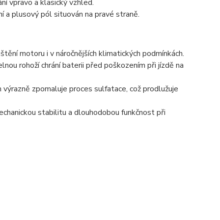
í vpravo a klasický vzhled.
í a plusový pól situován na pravé straně.
tění motoru i v náročnějších klimatických podmínkách.
elnou rohoží chrání baterii před poškozením při jízdě na
 výrazně zpomaluje proces sulfatace, což prodlužuje
echanickou stabilitu a dlouhodobou funkčnost při