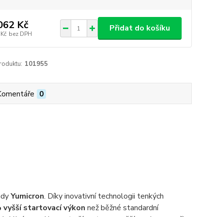
062 Kč
Přidat do košíku
 Kč
bez DPH
roduktu:
101955
Komentáře
0
ady
Yumicron
. Díky inovativní technologii tenkých
 vyšší startovací výkon
než běžné standardní