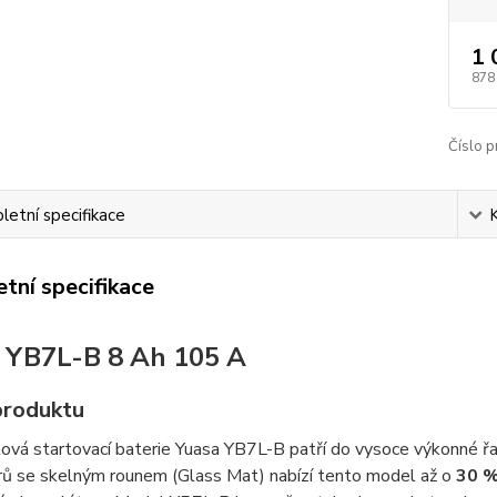
1 
878
Číslo p
etní specifikace
tní specifikace
 YB7L-B 8 Ah 105 A
produktu
ová startovací baterie Yuasa YB7L-B patří do vysoce výkonné ř
rů se skelným rounem (Glass Mat) nabízí tento model až o
30 %