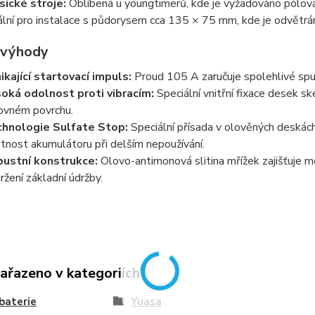
sické stroje:
Oblíbená u youngtimerů, kde je vyžadováno pólován
ální pro instalace s půdorysem cca 135 × 75 mm, kde je odvětrán
 výhody
ikající startovací impuls:
Proud 105 A zaručuje spolehlivé spuš
oká odolnost proti vibracím:
Speciální vnitřní fixace desek sk
ovném povrchu.
hnologie Sulfate Stop:
Speciální přísada v olověných deskách
otnost akumulátoru při delším nepoužívání.
ustní konstrukce:
Olovo-antimonová slitina mřížek zajišťuje m
ržení základní údržby.
zařazeno v kategoriích
baterie
Yuasa