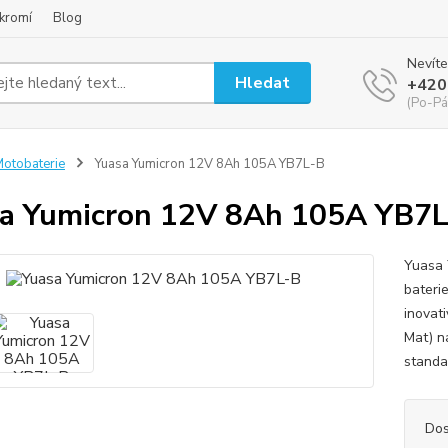
kromí
Blog
Nevíte
Hledat
+420
(Po-Pá
otobaterie
Yuasa Yumicron 12V 8Ah 105A YB7L-B
a Yumicron 12V 8Ah 105A YB7
Yuasa 
bateri
inovat
Mat) n
standa
Dos