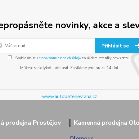
epropásněte novinky, akce a slev
Přihlásit se
Souhlasím se
zpracováním osobních údajů
za účelem rozesílky newsletteru.
Můžete se kdykoli odhlásit. Zasíláme jednou za 14 dní.
www.autobaterievrana.cz
 prodejna Prostějov
Kamenná prodejna Ol
Olomouc