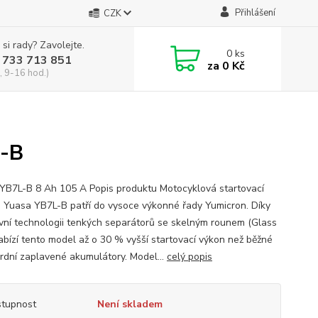
Přihlášení
CZK
 si rady? Zavolejte.
0
ks
 733 713 851
za
0 Kč
, 9-16 hod.)
L-B
YB7L-B 8 Ah 105 A Popis produktu Motocyklová startovací
e Yuasa YB7L-B patří do vysoce výkonné řady Yumicron. Díky
ivní technologii tenkých separátorů se skelným rounem (Glass
abízí tento model až o 30 % vyšší startovací výkon než běžné
rdní zaplavené akumulátory. Model...
celý popis
tupnost
Není skladem