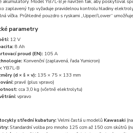
 akumulátory. Model YB7L-B je navržen tak, aby poskytoval spol
ako zaplavený typ vyžaduje pravidelnou kontrolu hladiny elektro
ná víčka. Průhledné pouzdro s ryskami „Upper/Lower“ umožňuje r
cké parametry
ětí:
12 V
acita:
8 Ah
rtovací proud (EN):
105 A
hnologie:
Konvenční (zaplavená, řada Yumicron)
:
YB7L-B
měry (d × š × v):
135 × 75 × 133 mm
ování:
pravé (plus vpravo)
otnost:
cca 3,0 kg (včetně elektrolytu)
ětrání:
vpravo
ocykly střední kubatury:
Velmi častá u modelů
Kawasaki
(na
try:
Standardní volba pro mnoho 125 ccm až 150 ccm skútrů (nap