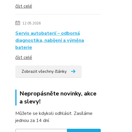
číst celé
12.05.2026
Servis autobaterií – odborná
diagnostika, nabíjení a výměna
baterie
číst celé
Zobrazit všechny články
Nepropásněte novinky, akce
a slevy!
Můžete se kdykoli odhlásit. Zasíláme
jednou za 14 dní.