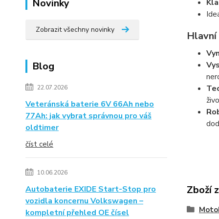
Novinky
Kla
Ide
Zobrazit všechny novinky
Hlavní
Vyn
Blog
Vys
ner
Tec
22.07.2026
živ
Veteránská baterie 6V 66Ah nebo
Rob
77Ah: jak vybrat správnou pro váš
dod
oldtimer
číst celé
10.06.2026
Zboží 
Autobaterie EXIDE Start-Stop pro
vozidla koncernu Volkswagen –
Moto
kompletní přehled OE čísel