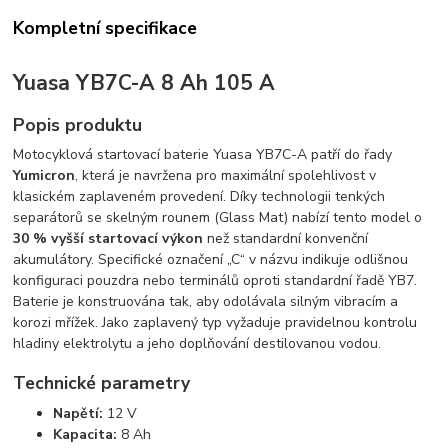
Kompletní specifikace
Yuasa YB7C-A 8 Ah 105 A
Popis produktu
Motocyklová startovací baterie Yuasa YB7C-A patří do řady
Yumicron
, která je navržena pro maximální spolehlivost v
klasickém zaplaveném provedení. Díky technologii tenkých
separátorů se skelným rounem (Glass Mat) nabízí tento model o
30 % vyšší startovací výkon
než standardní konvenční
akumulátory. Specifické označení „C“ v názvu indikuje odlišnou
konfiguraci pouzdra nebo terminálů oproti standardní řadě YB7.
Baterie je konstruována tak, aby odolávala silným vibracím a
korozi mřížek. Jako zaplavený typ vyžaduje pravidelnou kontrolu
hladiny elektrolytu a jeho doplňování destilovanou vodou.
Technické parametry
Napětí:
12 V
Kapacita:
8 Ah