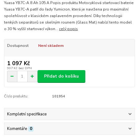
Yuasa YB7C-A 8 Ah 105 A Popis produktu Motocyklová startovací baterie
Yuasa YB7C-A patří do řady Yumicron, která je navržena pro maximální
spolehlivost v klasickém zaplaveném provedení. Díky technologii
tenkých separátorů se skelným rounem (Glass Mat) nabízí tento model
o 30 % vyšší startovací výkon...
celý popis
Dostupnost
Není skladem
1 097 Kč
907 Kč
bez DPH
Přidat do košíku
Číslo produktu:
101954
Kompletní specifikace
Komentáře
0