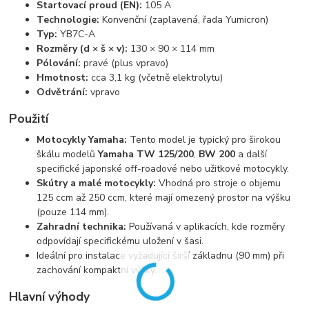
Startovací proud (EN):
105 A
Technologie:
Konvenční (zaplavená, řada Yumicron)
Typ:
YB7C-A
Rozměry (d × š × v):
130 × 90 × 114 mm
Pólování:
pravé (plus vpravo)
Hmotnost:
cca 3,1 kg (včetně elektrolytu)
Odvětrání:
vpravo
Použití
Motocykly Yamaha:
Tento model je typický pro širokou
škálu modelů
Yamaha TW 125/200
,
BW 200
a další
specifické japonské off-roadové nebo užitkové motocykly.
Skútry a malé motocykly:
Vhodná pro stroje o objemu
125 ccm až 250 ccm, které mají omezený prostor na výšku
(pouze 114 mm).
Zahradní technika:
Používaná v aplikacích, kde rozměry
odpovídají specifickému uložení v šasi.
Ideální pro instalace vyžadující širší základnu (90 mm) při
zachování kompaktní výšky.
Hlavní výhody