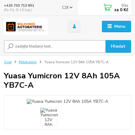
0
ks
+420 733 713 851
CZK
za
0 Kč
(Po-Pá, 9-16 hod.)
Menu
Hledat
Úvod
Motobaterie
Yuasa Yumicron 12V 8Ah 105A YB7C-A
Yuasa Yumicron 12V 8Ah 105A
YB7C-A