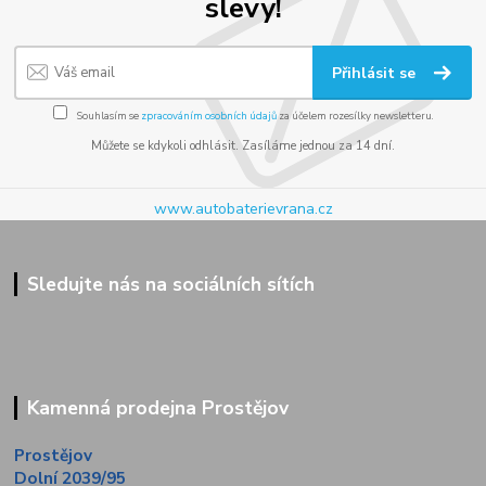
slevy!
Přihlásit se
Souhlasím se
zpracováním osobních údajů
za účelem rozesílky newsletteru.
Můžete se kdykoli odhlásit. Zasíláme jednou za 14 dní.
www.autobaterievrana.cz
Sledujte nás na sociálních sítích
Kamenná prodejna Prostějov
Prostějov
Dolní 2039/95