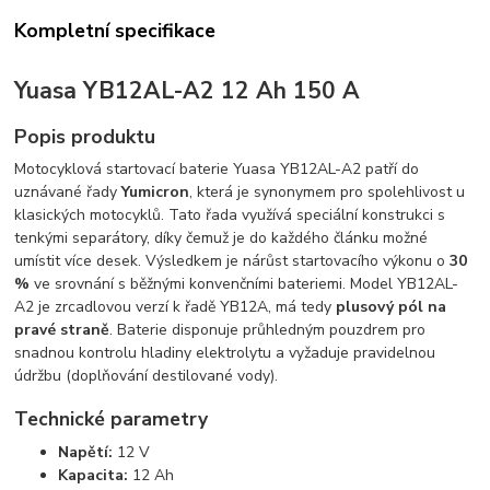
Kompletní specifikace
Yuasa YB12AL-A2 12 Ah 150 A
Popis produktu
Motocyklová startovací baterie Yuasa YB12AL-A2 patří do
uznávané řady
Yumicron
,
která je synonymem pro spolehlivost u
klasických motocyklů.
Tato řada využívá speciální konstrukci s
tenkými separátory,
díky čemuž je do každého článku možné
umístit více desek.
Výsledkem je nárůst startovacího výkonu o
30
%
ve srovnání s běžnými konvenčními bateriemi.
Model YB12AL-
A2 je zrcadlovou verzí k řadě YB12A,
má tedy
plusový pól na
pravé straně
.
Baterie disponuje průhledným pouzdrem pro
snadnou kontrolu hladiny elektrolytu a vyžaduje pravidelnou
údržbu (doplňování destilované vody).
Technické parametry
Napětí:
12 V
Kapacita:
12 Ah