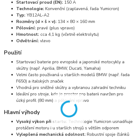
Startovací proud (EN):
150 A
Technologie:
Konvenční (zaplavená,
řada Yumicron)
Typ:
YB12AL-A2
Rozměry (d × š × v):
134 × 80 × 160 mm
Pólování:
pravé (plus vpravo)
Hmotnost:
cca 4,
1 kg (včetně elektrolytu)
Odvětrání:
vlevo
Použití
Startovací baterie pro evropské a japonské motocykly a
skútry (např.
Aprilia,
BMW,
Ducati,
Yamaha)
Velmi často používaná u starších modelů BMW (např.
řada
F650) a italských značek
Vhodná pro sněžné skútry a vybranou zahradní techniku
Ideální pro stroje, kde je prostor pro baterii navržen pro
úzký profil (80 mm) a pólování vpravo
Hlavní výhody
Vysoký výkon při startu:
Technologie Yumicron usnadňuje
protáčení motoru i u starších strojů s větším odporem
Vylepšená mechanická odolnost:
Robustní spoje článků