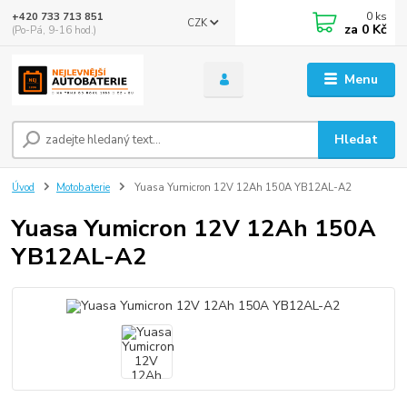
0
ks
+420 733 713 851
CZK
za
0 Kč
(Po-Pá, 9-16 hod.)
Menu
Hledat
Úvod
Motobaterie
Yuasa Yumicron 12V 12Ah 150A YB12AL-A2
Yuasa Yumicron 12V 12Ah 150A
YB12AL-A2