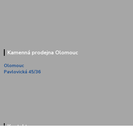
Kamenná prodejna Olomouc
Olomouc
Pavlovická 45/36
Kontakty