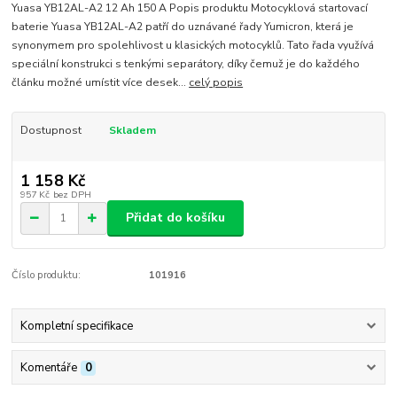
Yuasa YB12AL-A2 12 Ah 150 A Popis produktu Motocyklová startovací
baterie Yuasa YB12AL-A2 patří do uznávané řady Yumicron, která je
synonymem pro spolehlivost u klasických motocyklů. Tato řada využívá
speciální konstrukci s tenkými separátory, díky čemuž je do každého
článku možné umístit více desek...
celý popis
Dostupnost
Skladem
1 158 Kč
957 Kč
bez DPH
Přidat do košíku
Číslo produktu:
101916
Kompletní specifikace
Komentáře
0