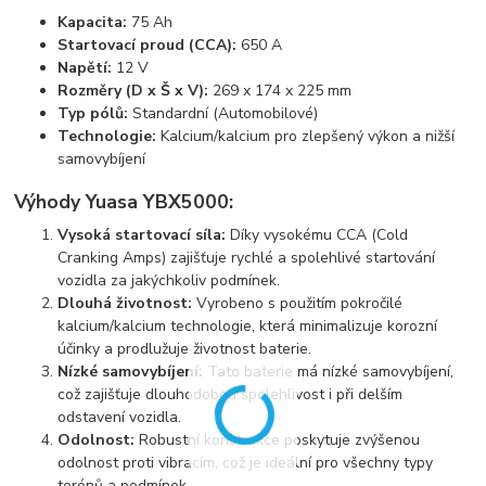
Kapacita:
75 Ah
Startovací proud (CCA):
650 A
Napětí:
12 V
Rozměry (D x Š x V):
269 x 174 x 225 mm
Typ pólů:
Standardní (Automobilové)
Technologie:
Kalcium/kalcium pro zlepšený výkon a nižší
samovybíjení
Výhody Yuasa YBX5000:
Vysoká startovací síla:
Díky vysokému CCA (Cold
Cranking Amps) zajišťuje rychlé a spolehlivé startování
vozidla za jakýchkoliv podmínek.
Dlouhá životnost:
Vyrobeno s použitím pokročilé
kalcium/kalcium technologie, která minimalizuje korozní
účinky a prodlužuje životnost baterie.
Nízké samovybíjení:
Tato baterie má nízké samovybíjení,
což zajišťuje dlouhodobou spolehlivost i při delším
odstavení vozidla.
Odolnost:
Robustní konstrukce poskytuje zvýšenou
odolnost proti vibracím, což je ideální pro všechny typy
terénů a podmínek.