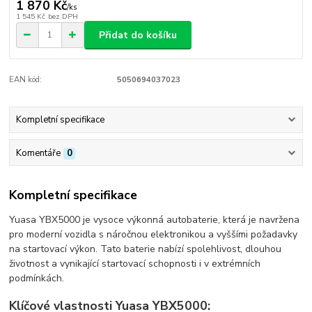
1 870 Kč
/
ks
1 545 Kč
bez DPH
Přidat do košíku
EAN kód:
5050694037023
Kompletní specifikace
Komentáře
0
Kompletní specifikace
Yuasa YBX5000 je vysoce výkonná autobaterie, která je navržena
pro moderní vozidla s náročnou elektronikou a vyššími požadavky
na startovací výkon. Tato baterie nabízí spolehlivost, dlouhou
životnost a vynikající startovací schopnosti i v extrémních
podmínkách.
Klíčové vlastnosti Yuasa YBX5000: