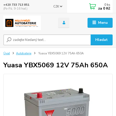
0
ks
+420 733 713 851
CZK
za
0 Kč
(Po-Pá, 9-16 hod.)
Menu
Hledat
Úvod
Autobaterie
Yuasa YBX5069 12V 75Ah 650A
Yuasa YBX5069 12V 75Ah 650A