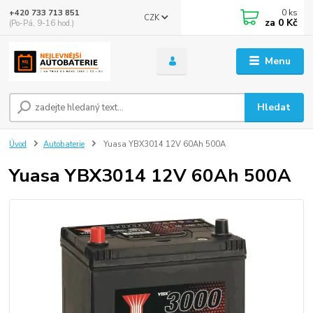
0
ks
+420 733 713 851
CZK
za
0 Kč
(Po-Pá, 9-16 hod.)
Menu
Hledat
Úvod
Autobaterie
Yuasa YBX3014 12V 60Ah 500A
Yuasa YBX3014 12V 60Ah 500A