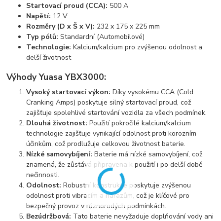
Startovací proud (CCA):
500 A
Napětí:
12 V
Rozměry (D x Š x V):
232 x 175 x 225 mm
Typ pólů:
Standardní (Automobilové)
Technologie:
Kalcium/kalcium pro zvýšenou odolnost a
delší životnost
Výhody Yuasa YBX3000:
Vysoký startovací výkon:
Díky vysokému CCA (Cold
Cranking Amps) poskytuje silný startovací proud, což
zajišťuje spolehlivé startování vozidla za všech podmínek.
Dlouhá životnost:
Použití pokročilé kalcium/kalcium
technologie zajišťuje vynikající odolnost proti korozním
účinkům, což prodlužuje celkovou životnost baterie.
Nízké samovybíjení:
Baterie má nízké samovybíjení, což
znamená, že zůstává připravena k použití i po delší době
nečinnosti.
Odolnost:
Robustní konstrukce poskytuje zvýšenou
odolnost proti vibracím a nárazům, což je klíčové pro
bezpečný provoz v různorodých podmínkách.
Bezúdržbová:
Tato baterie nevyžaduje doplňování vody ani