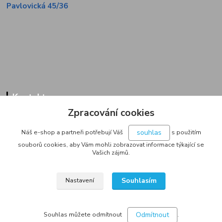
Pavlovická 45/36
Kontakty
Zpracování cookies
Zákaznická linka
+420 733 713 851
souhlas
Náš e-shop a partneři potřebují Váš
s použitím
(Po-Pá, 9-16 hod.)
souborů cookies, aby Vám mohli zobrazovat informace týkající se
Vašich zájmů.
jakubvrana@post.cz
Souhlasím
Nastavení
Odmítnout
Souhlas můžete odmítnout
.