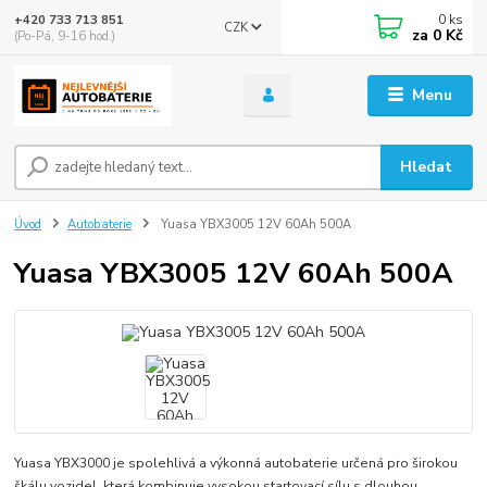
0
ks
+420 733 713 851
CZK
za
0 Kč
(Po-Pá, 9-16 hod.)
Menu
Hledat
Úvod
Autobaterie
Yuasa YBX3005 12V 60Ah 500A
Yuasa YBX3005 12V 60Ah 500A
Yuasa YBX3000 je spolehlivá a výkonná autobaterie určená pro širokou
škálu vozidel, která kombinuje vysokou startovací sílu s dlouhou