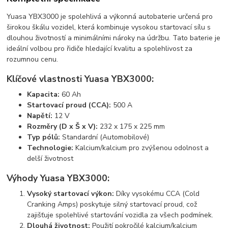
Yuasa YBX3000 je spolehlivá a výkonná autobaterie určená pro
širokou škálu vozidel, která kombinuje vysokou startovací sílu s
dlouhou životností a minimálními nároky na údržbu. Tato baterie je
ideální volbou pro řidiče hledající kvalitu a spolehlivost za
rozumnou cenu.
Klíčové vlastnosti Yuasa YBX3000:
Kapacita:
60 Ah
Startovací proud (CCA):
500 A
Napětí:
12 V
Rozměry (D x Š x V):
232 x 175 x 225 mm
Typ pólů:
Standardní (Automobilové)
Technologie:
Kalcium/kalcium pro zvýšenou odolnost a
delší životnost
Výhody Yuasa YBX3000:
Vysoký startovací výkon:
Díky vysokému CCA (Cold
Cranking Amps) poskytuje silný startovací proud, což
zajišťuje spolehlivé startování vozidla za všech podmínek.
Dlouhá životnost:
Použití pokročilé kalcium/kalcium