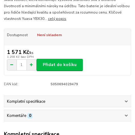
životností a minimálními nároky na údržbu. Tato baterie je ideální volbou
pro řidiče hledající kvalitu a spolehlivost za rozumnou cenu. Klíčové
vlastnosti Yuasa YBX30...
celý popis
Dostupnost
Není skladem
1 571 Kč
/
ks
1 298 Kč
bez DPH
Přidat do košíku
EAN kód:
5050694029479
Kompletní specifikace
Komentáře
0
Kompletní specifikace