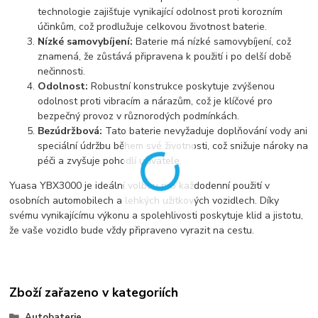
technologie zajišťuje vynikající odolnost proti korozním
účinkům, což prodlužuje celkovou životnost baterie.
Nízké samovybíjení:
Baterie má nízké samovybíjení, což
znamená, že zůstává připravena k použití i po delší době
nečinnosti.
Odolnost:
Robustní konstrukce poskytuje zvýšenou
odolnost proti vibracím a nárazům, což je klíčové pro
bezpečný provoz v různorodých podmínkách.
Bezúdržbová:
Tato baterie nevyžaduje doplňování vody ani
speciální údržbu během své životnosti, což snižuje nároky na
péči a zvyšuje pohodlí uživatele.
Yuasa YBX3000 je ideální volbou pro každodenní použití v
osobních automobilech a lehkých užitkových vozidlech. Díky
svému vynikajícímu výkonu a spolehlivosti poskytuje klid a jistotu,
že vaše vozidlo bude vždy připraveno vyrazit na cestu.
Zboží zařazeno v kategoriích
Autobaterie