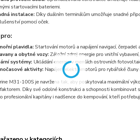
nými startovacími bateriemi.
dná instalace:
Díky duálním terminálům umožňuje snadné připoj
slušenství pomocí oček.
 pro:
ořní plavidla:
Startování motorů a napájení navigací, čerpadel a
avany a obytné vozy:
Záložní zdroj energie pro vnitřní vybavení,
ární systémy:
Ukládání energie v menších ostrovních fotovolta
nočasové aktivity:
Napájení elektromotorů pro rybářské čluny
ine M31-100S je navržena tak, aby poskytovala maximální výkon 
 faktorem. Díky své odolné konstrukci a schopnosti kombinovat star
o profesionální kapitány i nadšence do kempování, kteří potřebuj
zařazeno v kategoriích