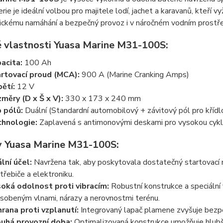
rie je ideální volbou pro majitele lodí, jachet a karavanů, kteří
lickému namáhání a bezpečný provoz i v náročném vodním prostře
é vlastnosti Yuasa Marine M31-100S:
acita:
100 Ah
rtovací proud (MCA):
900 A (Marine Cranking Amps)
ětí:
12 V
měry (D x Š x V):
330 x 173 x 240 mm
 pólů:
Duální (Standardní automobilový + závitový pól pro křídl
hnologie:
Zaplavená s antimonovými deskami pro vysokou cykl
 Yuasa Marine M31-100S:
lní účel:
Navržena tak, aby poskytovala dostatečný startovací rá
třebiče a elektroniku.
oká odolnost proti vibracím:
Robustní konstrukce a speciální 
sobeným vlnami, nárazy a nerovnostmi terénu.
rana proti vzplanutí:
Integrovaný lapač plamene zvyšuje bezpe
uhá provozní doba:
Optimalizovaná konstrukce umožňuje hlubší 