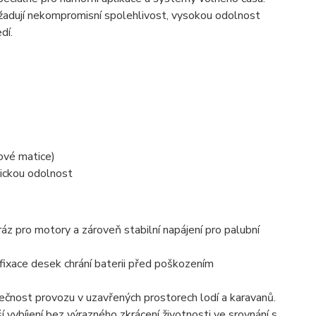
 vyžadují nekompromisní spolehlivost, vysokou odolnost
dí.
ové matice)
ickou odolnost
z pro motory a zároveň stabilní napájení pro palubní
fixace desek chrání baterii před poškozením
čnost provozu v uzavřených prostorech lodí a karavanů.
vybíjení bez výrazného zkrácení životnosti ve srovnání s