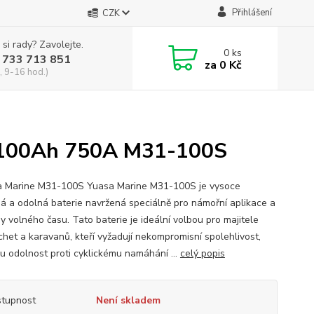
Přihlášení
CZK
 si rady? Zavolejte.
0
ks
 733 713 851
za
0 Kč
, 9-16 hod.)
V 100Ah 750A M31-100S
Marine M31-100S Yuasa Marine M31-100S je vysoce
á a odolná baterie navržená speciálně pro námořní aplikace a
y volného času. Tato baterie je ideální volbou pro majitele
achet a karavanů, kteří vyžadují nekompromisní spolehlivost,
u odolnost proti cyklickému namáhání ...
celý popis
tupnost
Není skladem