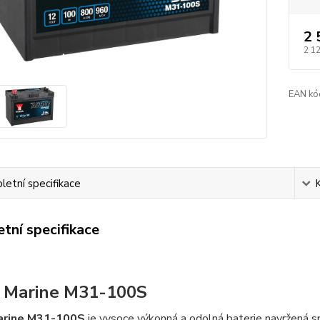
2 
2 1
EAN kó
etní specifikace
tní specifikace
 Marine M31-100S
arine M31-100S
je vysoce výkonná a odolná baterie navržená s