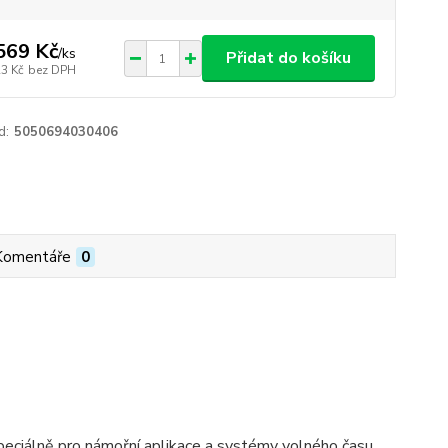
569 Kč
/
ks
Přidat do košíku
23 Kč
bez DPH
d:
5050694030406
Komentáře
0
peciálně pro námořní aplikace a systémy volného času.