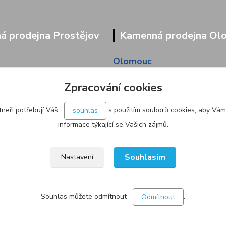
 prodejna Prostějov
Kamenná prodejna Ol
Olomouc
9/95
Pavlovická 45/36
Zpracování cookies
neři potřebují Váš
s použitím souborů cookies, aby Vám
souhlas
informace týkající se Vašich zájmů.
Souhlasím
Nastavení
Souhlas můžete odmítnout
.
Odmítnout