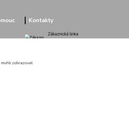
omouc
Kontakty
Zákaznická linka
+420 733 713 851
(Po-Pá, 9-16 hod.)
jakubvrana@post.cz
 mohli zobrazovat
Vytvořeno na
Eshop-rychle.cz