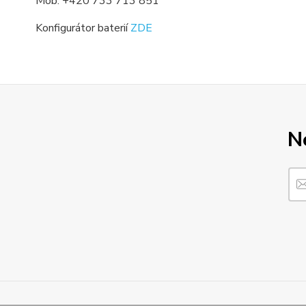
Mob. +420 733 713 851
Konfigurátor baterií
ZDE
N