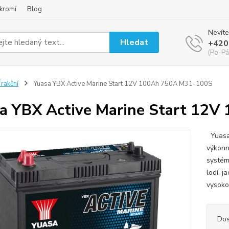
kromí
Blog
Nevíte
Hledat
+420
(Po-Pá
rakční
Yuasa YBX Active Marine Start 12V 100Ah 750A M31-100S
a YBX Active Marine Start 12
Yuasa 
výkonn
systém
lodí, j
vysoko
Dos