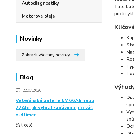
Autodiagnostiky
Tato bate
proti cyk
Motorové oleje
Klíčov
Kap
Novinky
Sta
Nap
Zobrazit všechny novinky
Roz
Typ
Tec
Blog
Výhody
22.07.2026
Duá
Veteránská baterie 6V 66Ah nebo
spo
77Ah: jak vybrat správnou pro váš
Vys
oldtimer
způ
číst celé
Och
Dlo