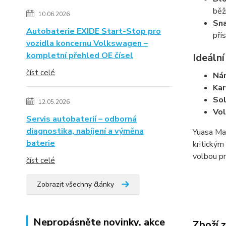
běž
10.06.2026
Sna
Autobaterie EXIDE Start-Stop pro
pří
vozidla koncernu Volkswagen –
kompletní přehled OE čísel
Ideální
číst celé
Nám
Kar
Sol
12.05.2026
Vol
Servis autobaterií – odborná
diagnostika, nabíjení a výměna
Yuasa Mar
baterie
kritickým
volbou pr
číst celé
Zobrazit všechny články
Nepropásněte novinky, akce
Zboží 