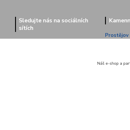
Sledujte nás na sociálních
Kamenná
sítích
Prostějov
Dolní 203
Náš e-shop a part