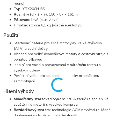
rounu)
Typ:
YTX20CH-BS
Rozměry (d × š × v):
150 × 87 × 161 mm
Pólování:
levé (plus vlevo)
Hmotnost:
cca 6,1 kg (včetně elektrolytu)
Použití
Startovací baterie pro silné motocykly, velké čtyřkolky
(ATV) a vodní skútry
Vhodná pro velké dvouválcové motory a cestovní stroje s
bohatou výbavou
Ideální pro vozidla provozovaná v náročném terénu s
vysokými otřesy
Perfektní volba pro sezónní jezdce díky minimálnímu
samovybíjení
Hlavní výhody
Mimořádný startovací výkon:
270 A zaručuje spolehlivé
spuštění i u motorů s vysokou kompresí
Bezúdržbový systém:
technologie AGM nevyžaduje žádné
doplňování vody během celé životnosti