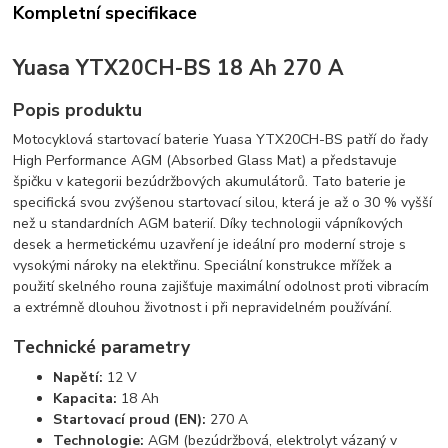
Kompletní specifikace
Yuasa YTX20CH-BS 18 Ah 270 A
Popis produktu
Motocyklová startovací baterie Yuasa YTX20CH-BS patří do řady
High Performance AGM (Absorbed Glass Mat) a představuje
špičku v kategorii bezúdržbových akumulátorů.
Tato baterie je
specifická svou zvýšenou startovací silou,
která je až o 30 % vyšší
než u standardních AGM baterií.
Díky technologii vápníkových
desek a hermetickému uzavření je ideální pro moderní stroje s
vysokými nároky na elektřinu.
Speciální konstrukce mřížek a
použití skelného rouna zajišťuje maximální odolnost proti vibracím
a extrémně dlouhou životnost i při nepravidelném používání.
Technické parametry
Napětí:
12 V
Kapacita:
18 Ah
Startovací proud (EN):
270 A
Technologie:
AGM (bezúdržbová,
elektrolyt vázaný v