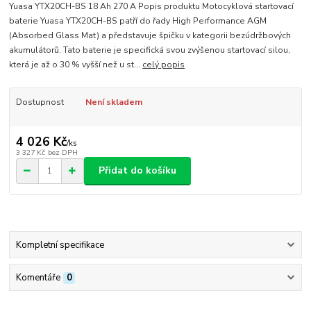
Yuasa YTX20CH-BS 18 Ah 270 A Popis produktu Motocyklová startovací
baterie Yuasa YTX20CH-BS patří do řady High Performance AGM
(Absorbed Glass Mat) a představuje špičku v kategorii bezúdržbových
akumulátorů. Tato baterie je specifická svou zvýšenou startovací silou,
která je až o 30 % vyšší než u st...
celý popis
Dostupnost
Není skladem
4 026 Kč
/
ks
3 327 Kč
bez DPH
Přidat do košíku
Kompletní specifikace
Komentáře
0