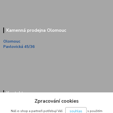
Kamenná prodejna Olomouc
Olomouc
Pavlovická 45/36
Kontakty
Zpracování cookies
Zákaznická linka
+420 733 713 851
souhlas
Náš e-shop a partneři potřebují Váš
s použitím