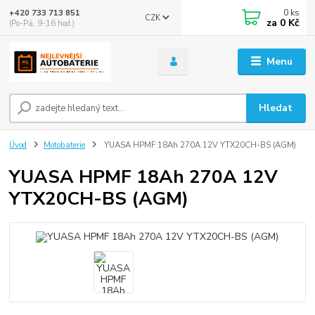
0
ks
+420 733 713 851
CZK
za
0 Kč
(Po-Pá, 9-16 hod.)
Menu
Hledat
Úvod
Motobaterie
YUASA HPMF 18Ah 270A 12V YTX20CH-BS (AGM)
YUASA HPMF 18Ah 270A 12V
YTX20CH-BS (AGM)