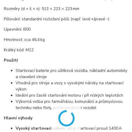
Rozměry (d × š × v): 513 × 223 × 223 mm
Pólování: standardní rozložení pólů (např. levé +/pravé −)
Upevnění: B00
Hmotnost: cca 46,4 kg
Krátký kód: M12
Použití
Startovací baterie pro užitková vozidla, nákladní automobily
a stavební stroje
Vhodná pro stroje a vozy s vysokými nároky na startovací
výkon
Ideální pro časté startování motoru i při nízkých teplotách
Výborná volba pro farmářskou, komunální a průmyslovou
techniku nebo floty profesionálních vozidel
Hlavní výhody
Vysoký startovací výkon:
silný startovací proud 1400 A