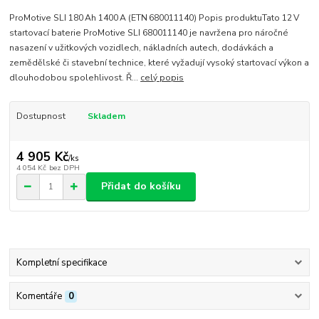
ProMotive SLI 180 Ah 1400 A (ETN 680011140) Popis produktuTato 12 V
startovací baterie ProMotive SLI 680011140 je navržena pro náročné
nasazení v užitkových vozidlech, nákladních autech, dodávkách a
zemědělské či stavební technice, které vyžadují vysoký startovací výkon a
dlouhodobou spolehlivost. Ř...
celý popis
Dostupnost
Skladem
4 905 Kč
/
ks
4 054 Kč
bez DPH
Přidat do košíku
Kompletní specifikace
Komentáře
0