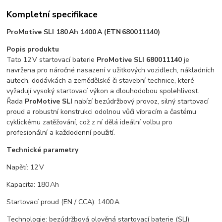
Kompletní specifikace
ProMotive SLI 180 Ah 1400 A (ETN 680011140)
Popis produktu
Tato 12 V startovací baterie
ProMotive SLI 680011140
je
navržena pro náročné nasazení v užitkových vozidlech, nákladních
autech, dodávkách a zemědělské či stavební technice, které
vyžadují vysoký startovací výkon a dlouhodobou spolehlivost.
Řada
ProMotive SLI
nabízí bezúdržbový provoz, silný startovací
proud a robustní konstrukci odolnou vůči vibracím a častému
cyklickému zatěžování, což z ní dělá ideální volbu pro
profesionální a každodenní použití.
Technické parametry
Napětí: 12 V
Kapacita: 180 Ah
Startovací proud (EN / CCA): 1400 A
Technologie: bezúdržbová olověná startovací baterie (SLI)