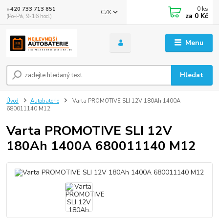
0
ks
+420 733 713 851
CZK
za
0 Kč
(Po-Pá, 9-16 hod.)
Menu
Hledat
Úvod
Autobaterie
Varta PROMOTIVE SLI 12V 180Ah 1400A
680011140 M12
Varta PROMOTIVE SLI 12V
180Ah 1400A 680011140 M12