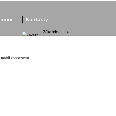
omouc
Kontakty
Zákaznická linka
+420 733 713 851
(Po-Pá, 9-16 hod.)
jakubvrana@post.cz
 mohli zobrazovat
Vytvořeno na
Eshop-rychle.cz