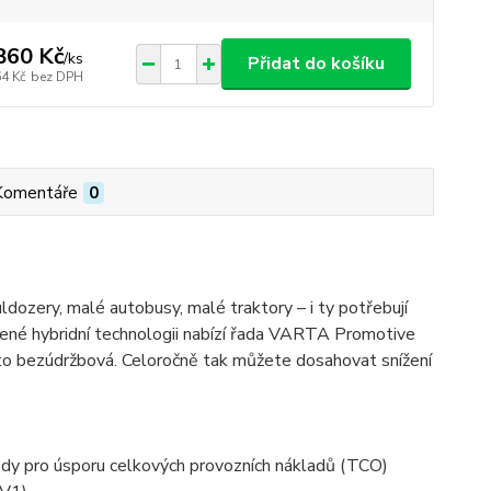
860 Kč
/
ks
Přidat do košíku
64 Kč
bez DPH
Komentáře
0
buldozery, malé autobusy, malé traktory – i ty potřebují
šené hybridní technologii nabízí řada VARTA Promotive
osto bezúdržbová. Celoročně tak můžete dosahovat snížení
vody pro úsporu celkových provozních nákladů (TCO)