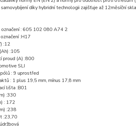
požadavky normy EN (EN 2) a normy pro odolnost proti otřesům 
 samovybíjení díky hybridní technologii zajišťuje až 12měsíční sk
 označení : 605 102 080 A74 2
 označení :H17
) :12
(Ah) :105
í proud (A) :800
romotive SLI
pólů : 9 uprostřed
aktů : 1 plus 19,5 mm, mínus 17,8 mm
cí lišta :B01
m) :330
) : 172
m) :238
 :23,70
zúdržbová