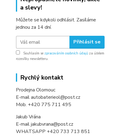
a slevy!
Můžete se kdykoli odhlásit. Zasíláme
jednou za 14 dní.
Přihlásit se
Souhlasím se
zpracováním osobních údajů
za účelem
rozesílky newsletteru.
Rychlý kontakt
Prodejna Olomouc
E-mail autobaterieol@post.cz
Mob. +420 775 711 495
Jakub Vrána
E-mail jakubvrana@post.cz
WHATSAPP +420 733 713 851