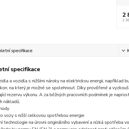
2 
2 3
etní specifikace
tní specifikace
zidla a vozidla s nižšími nároky na elektrickou energii, například 
kon, na který je možné se spolehnout. Díky prověřené a vyzkou
ající rezervu výkonu. A za běžných pracovních podmínek je napr
h nákladů.
ýhody
o vozy s nižší celkovou spotřebou energie
í technologie na úrovni originálního vybavení a nízká spotřeba 