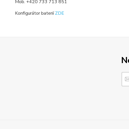
Mob. +420 733 713 851
Konfigurátor baterií
ZDE
N