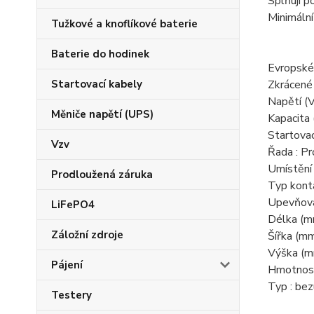
Splňují 
Minimální
Tužkové a knoflíkové baterie
Baterie do hodinek
Evropské
Startovací kabely
Zkrácené
Napětí (V
Měniče napětí (UPS)
Kapacita 
Startovac
Vzv
Řada : P
Umístění 
Prodloužená záruka
Typ kont
Upevňova
LiFePO4
Délka (m
Záložní zdroje
Šířka (mm
Výška (m
Pájení
Hmotnost
Typ : be
Testery