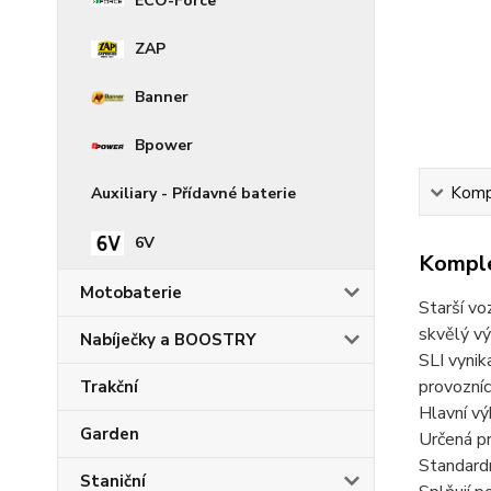
ECO-Force
ZAP
Banner
Bpower
Kompl
Auxiliary - Přídavné baterie
6V
Komple
Motobaterie
Starší vo
skvělý vý
Nabíječky a BOOSTRY
SLI vynik
provozníc
Trakční
Hlavní v
Garden
Určená pr
Standardn
Staniční