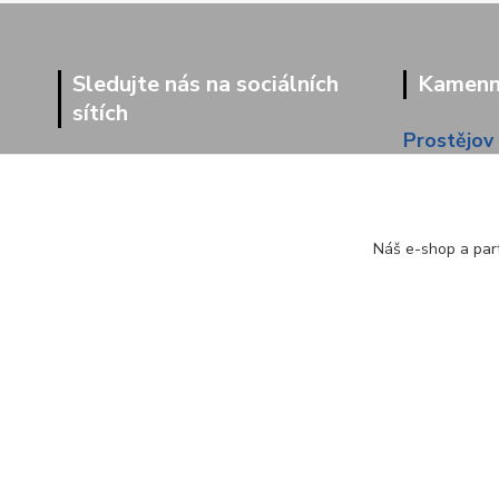
Sledujte nás na sociálních
Kamenná
sítích
Prostějov
Dolní 203
Náš e-shop a part