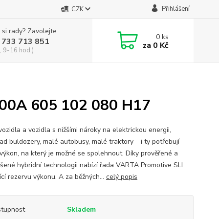
Přihlášení
CZK
 si rady? Zavolejte.
0
ks
 733 713 851
za
0 Kč
, 9-16 hod.)
00A 605 102 080 H17
vozidla a vozidla s nižšími nároky na elektrickou energii,
ad buldozery, malé autobusy, malé traktory – i ty potřebují
 výkon, na který je možné se spolehnout. Díky prověřené a
šené hybridní technologii nabízí řada VARTA Promotive SLI
ící rezervu výkonu. A za běžných...
celý popis
tupnost
Skladem