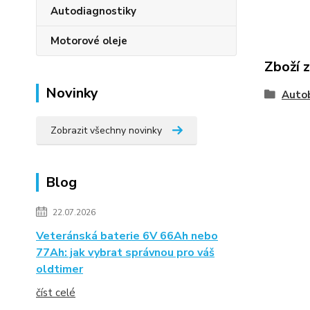
Autodiagnostiky
Motorové oleje
Zboží 
Novinky
Auto
Zobrazit všechny novinky
Blog
22.07.2026
Veteránská baterie 6V 66Ah nebo
77Ah: jak vybrat správnou pro váš
oldtimer
číst celé