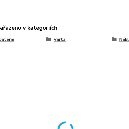
zařazeno v kategoriích
baterie
Varta
Nákl