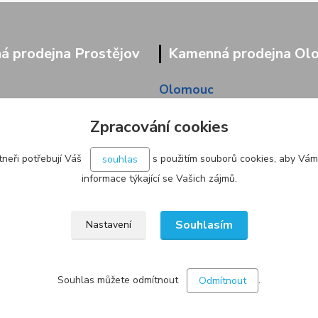
 prodejna Prostějov
Kamenná prodejna Ol
Olomouc
9/95
Pavlovická 45/36
Zpracování cookies
neři potřebují Váš
s použitím souborů cookies, aby Vám
souhlas
informace týkající se Vašich zájmů.
Souhlasím
Nastavení
Souhlas můžete odmítnout
.
Odmítnout