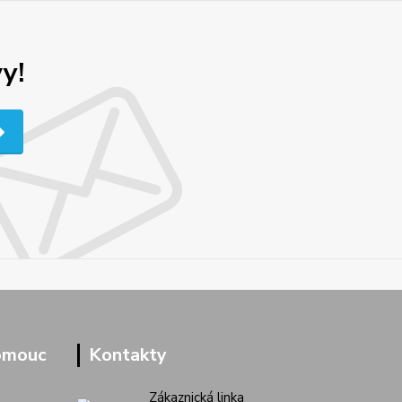
y!
omouc
Kontakty
Zákaznická linka