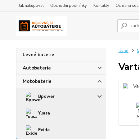
Jak nakupovat
Obchodní podmínky
Kontakty
Ochrana sou
Úvod
M
Levné baterie
Vart
Autobaterie
Motobaterie
Bpower
Yuasa
Exide