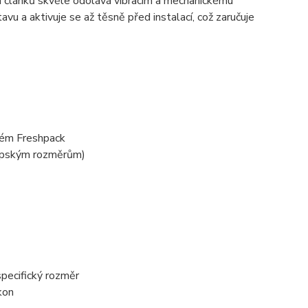
ch článků skvěle odolává vibracím a mechanickému
vu a aktivuje se až těsně před instalací, což zaručuje
stém Freshpack
opským rozměrům)
specifický rozměr
kon