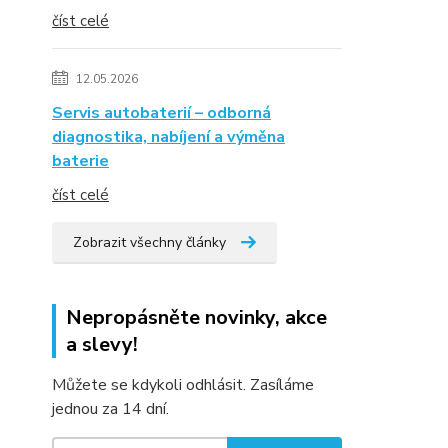
číst celé
12.05.2026
Servis autobaterií – odborná
diagnostika, nabíjení a výměna
baterie
číst celé
Zobrazit všechny články
Nepropásněte novinky, akce
a slevy!
Můžete se kdykoli odhlásit. Zasíláme
jednou za 14 dní.