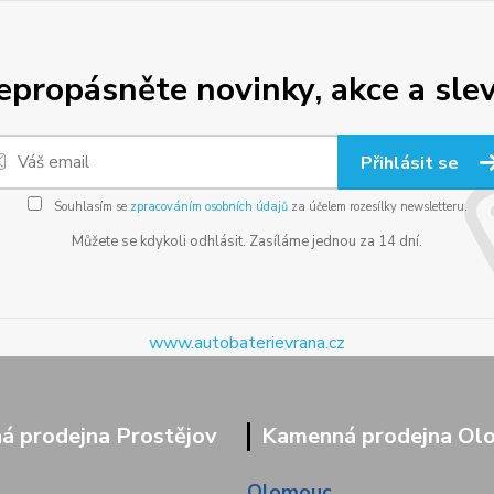
epropásněte novinky, akce a slev
Přihlásit se
Souhlasím se
zpracováním osobních údajů
za účelem rozesílky newsletteru.
Můžete se kdykoli odhlásit. Zasíláme jednou za 14 dní.
www.autobaterievrana.cz
 prodejna Prostějov
Kamenná prodejna Ol
Olomouc