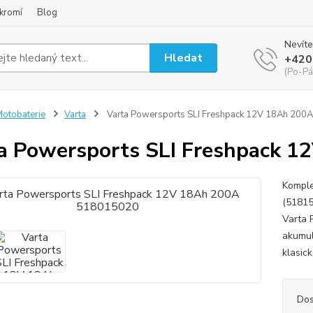
kromí
Blog
Nevíte
Hledat
+420
(Po-Pá
otobaterie
Varta
Varta Powersports SLI Freshpack 12V 18Ah 20
a Powersports SLI Freshpack 
Komple
(51815
Varta 
akumul
klasic
Dos