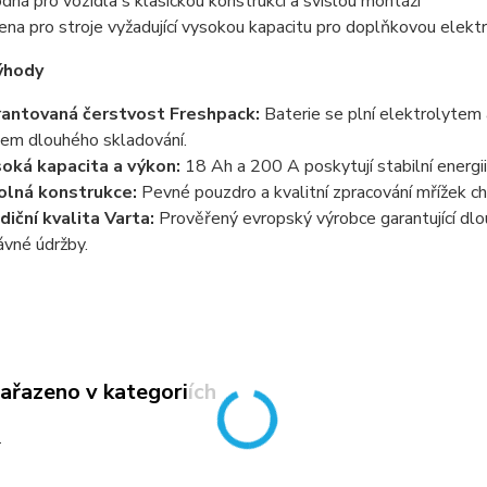
dná pro vozidla s klasickou konstrukcí a svislou montáží
ena pro stroje vyžadující vysokou kapacitu pro doplňkovou elekt
ýhody
antovaná čerstvost Freshpack:
Baterie se plní elektrolytem 
em dlouhého skladování.
oká kapacita a výkon:
18 Ah a 200 A poskytují stabilní energi
lná konstrukce:
Pevné pouzdro a kvalitní zpracování mřížek c
diční kvalita Varta:
Prověřený evropský výrobce garantující dl
ávné údržby.
zařazeno v kategoriích
a