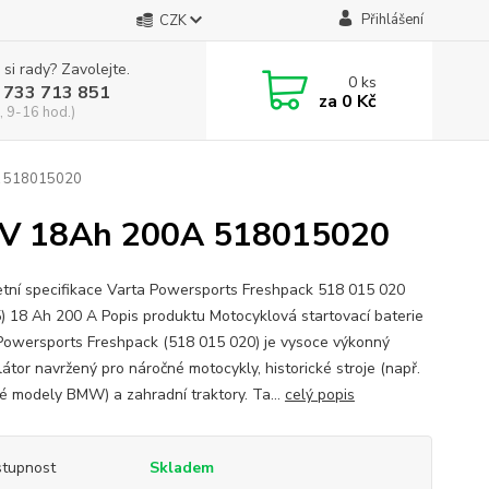
Přihlášení
CZK
 si rady? Zavolejte.
0
ks
 733 713 851
za
0 Kč
, 9-16 hod.)
0A 518015020
12V 18Ah 200A 518015020
tní specifikace Varta Powersports Freshpack 518 015 020
) 18 Ah 200 A Popis produktu Motocyklová startovací baterie
Powersports Freshpack (518 015 020) je vysoce výkonný
átor navržený pro náročné motocykly, historické stroje (např.
ké modely BMW) a zahradní traktory. Ta...
celý popis
tupnost
Skladem