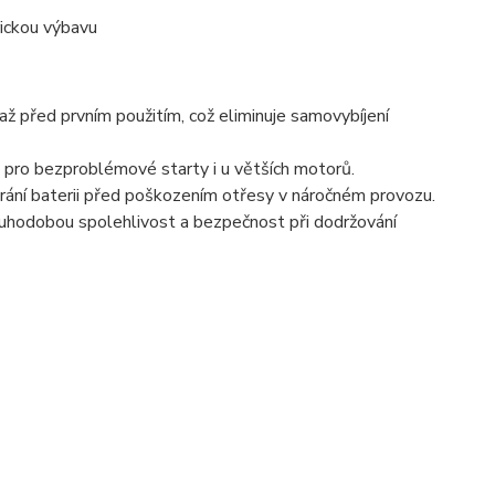
rickou výbavu
až před prvním použitím, což eliminuje samovybíjení
i pro bezproblémové starty i u větších motorů.
hrání baterii před poškozením otřesy v náročném provozu.
ouhodobou spolehlivost a bezpečnost při dodržování