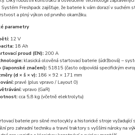
rty. Díky robustní konstrukci a osvědčené technologii zaplavený
 Systém Freshpack zajišťuje, že baterie k vám dorazí v suchém sta
stvost a plný výkon od prvního okamžiku.
ké parametry
ětí:
12 V
acita:
18 Ah
rtovací proud (EN):
200 A
hnologie:
klasická olověná startovací baterie (údržbová) – sy
 (Japonské značení):
51815 (často odpovídá specifickým evr
měry (d × š × v):
186 × 92 × 171 mm
ování:
pravé (plus vpravo / Layout 0)
ětrávání:
vpravo (GaR)
otnost:
cca 5,8 kg (včetně elektrolytu)
rtovací baterie pro silné motocykly a historické stroje vyžadující 
ální pro zahradní techniku a travní traktory s vyššími nároky na vý