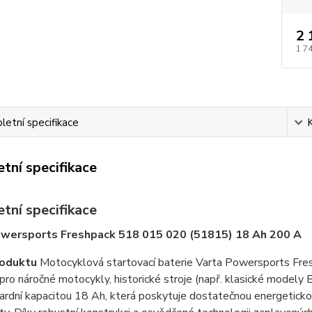
2 
1 7
etní specifikace
tní specifikace
tní specifikace
owersports Freshpack 518 015 020 (51815) 18 Ah 200 A
roduktu
Motocyklová startovací baterie Varta Powersports Fre
pro náročné motocykly, historické stroje (např. klasické modely 
rdní kapacitou 18 Ah, která poskytuje dostatečnou energetickou