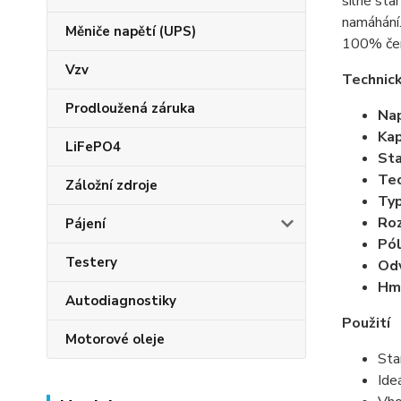
silné sta
namáhání.
Měniče napětí (UPS)
100% čer
Vzv
Technic
Prodloužená záruka
Nap
Kap
LiFePO4
Sta
Tec
Záložní zdroje
Typ
Roz
Pájení
Pól
Testery
Odv
Hm
Autodiagnostiky
Použití
Motorové oleje
Sta
Ide