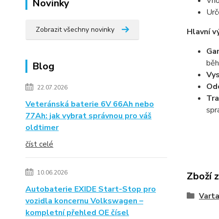
Vho
Novinky
Urč
Zobrazit všechny novinky
Hlavní v
Gar
běh
Blog
Vys
Odo
22.07.2026
Tra
Veteránská baterie 6V 66Ah nebo
spr
77Ah: jak vybrat správnou pro váš
oldtimer
číst celé
10.06.2026
Zboží 
Autobaterie EXIDE Start-Stop pro
Vart
vozidla koncernu Volkswagen –
kompletní přehled OE čísel