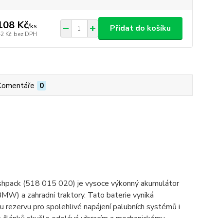
108 Kč
/
ks
Přidat do košíku
42 Kč
bez DPH
Komentáře
0
shpack (518 015 020) je vysoce výkonný akumulátor
BMW) a zahradní traktory. Tato baterie vyniká
 rezervu pro spolehlivé napájení palubních systémů i