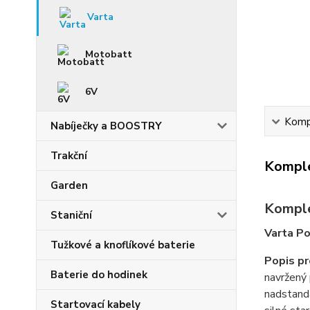
Varta
Motobatt
6V
Kompl
Nabíječky a BOOSTRY
Trakční
Komple
Garden
Komple
Staniční
Varta P
Tužkové a knoflíkové baterie
Popis p
Baterie do hodinek
navržený 
nadstanda
Startovací kabely