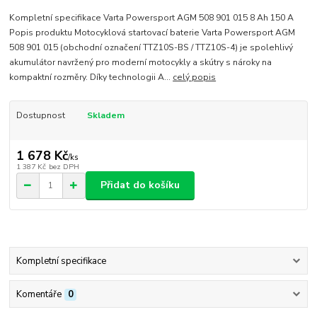
Kompletní specifikace Varta Powersport AGM 508 901 015 8 Ah 150 A
Popis produktu Motocyklová startovací baterie Varta Powersport AGM
508 901 015 (obchodní označení TTZ10S-BS / TTZ10S-4) je spolehlivý
akumulátor navržený pro moderní motocykly a skútry s nároky na
kompaktní rozměry. Díky technologii A...
celý popis
Dostupnost
Skladem
1 678 Kč
/
ks
1 387 Kč
bez DPH
Přidat do košíku
Kompletní specifikace
Komentáře
0