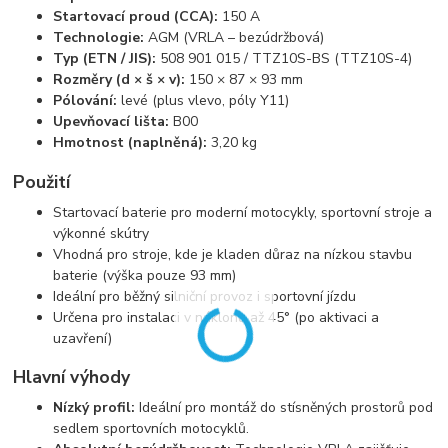
Startovací proud (CCA):
150 A
Technologie:
AGM (VRLA – bezúdržbová)
Typ (ETN / JIS):
508 901 015 / TTZ10S-BS (TTZ10S-4)
Rozměry (d × š × v):
150 × 87 × 93 mm
Pólování:
levé (plus vlevo, póly Y11)
Upevňovací lišta:
B00
Hmotnost (naplněná):
3,20 kg
Použití
Startovací baterie pro moderní motocykly, sportovní stroje a
výkonné skútry
Vhodná pro stroje, kde je kladen důraz na nízkou stavbu
baterie (výška pouze 93 mm)
Ideální pro běžný silniční provoz i sportovní jízdu
Určena pro instalaci v náklonu až 45° (po aktivaci a
uzavření)
Hlavní výhody
Nízký profil:
Ideální pro montáž do stísněných prostorů pod
sedlem sportovních motocyklů.