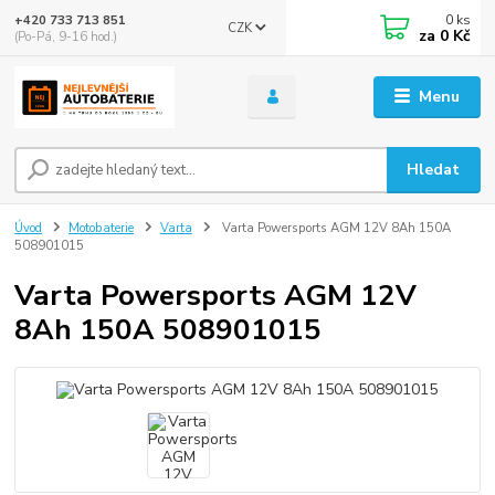
0
ks
+420 733 713 851
CZK
za
0 Kč
(Po-Pá, 9-16 hod.)
Menu
Hledat
Úvod
Motobaterie
Varta
Varta Powersports AGM 12V 8Ah 150A
508901015
Varta Powersports AGM 12V
8Ah 150A 508901015