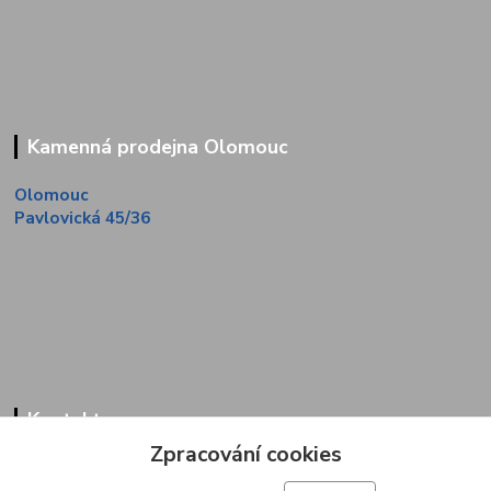
Kamenná prodejna Olomouc
Olomouc
Pavlovická 45/36
Kontakty
Zpracování cookies
Zákaznická linka
+420 733 713 851