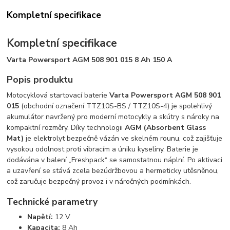
Kompletní specifikace
Kompletní specifikace
Varta Powersport AGM 508 901 015 8 Ah 150 A
Popis produktu
Motocyklová startovací baterie
Varta Powersport AGM 508 901
015
(obchodní označení TTZ10S-BS / TTZ10S-4) je spolehlivý
akumulátor navržený pro moderní motocykly a skútry s nároky na
kompaktní rozměry. Díky technologii
AGM (Absorbent Glass
Mat)
je elektrolyt bezpečně vázán ve skelném rounu, což zajišťuje
vysokou odolnost proti vibracím a úniku kyseliny. Baterie je
dodávána v balení „Freshpack“ se samostatnou náplní. Po aktivaci
a uzavření se stává zcela bezúdržbovou a hermeticky utěsněnou,
což zaručuje bezpečný provoz i v náročných podmínkách.
Technické parametry
Napětí:
12 V
Kapacita:
8 Ah