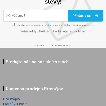
slevy!
Přihlásit se
Souhlasím se
zpracováním osobních údajů
za účelem rozesílky newsletteru.
Můžete se kdykoli odhlásit. Zasíláme jednou za 14 dní.
www.autobaterievrana.cz
Sledujte nás na sociálních sítích
Kamenná prodejna Prostějov
Prostějov
Dolní 2039/95