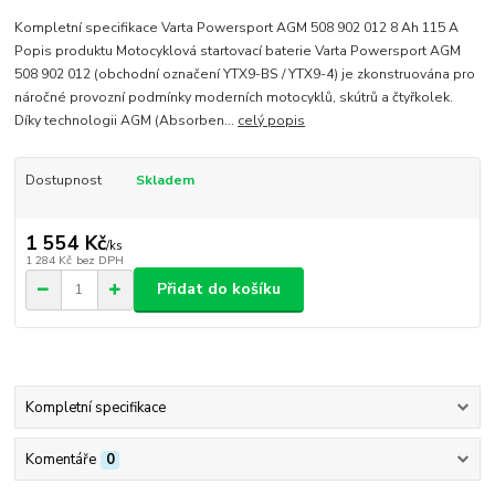
Kompletní specifikace Varta Powersport AGM 508 902 012 8 Ah 115 A
Popis produktu Motocyklová startovací baterie Varta Powersport AGM
508 902 012 (obchodní označení YTX9-BS / YTX9-4) je zkonstruována pro
náročné provozní podmínky moderních motocyklů, skútrů a čtyřkolek.
Díky technologii AGM (Absorben...
celý popis
Dostupnost
Skladem
1 554 Kč
/
ks
1 284 Kč
bez DPH
Přidat do košíku
Kompletní specifikace
Komentáře
0