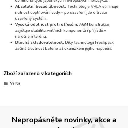
do mnoha typů japonských i evropských motocyklů.
Absolutní bezúdržbovost:
Technologie VRLA eliminuje
nutnost doplňování vody – po uzavření jde o trvale
uzavřený systém.
Vysoká odolnost proti otřesům:
AGM konstrukce
zajišťuje stabilitu vnitřních komponentů i při jízdě v
náročném terénu.
Dlouhá skladovatelnost:
Díky technologii Freshpack
začíná životnost baterie až okamžikem jejího naplnění.
Zboží zařazeno v kategoriích
Varta
Nepropásněte novinky, akce a