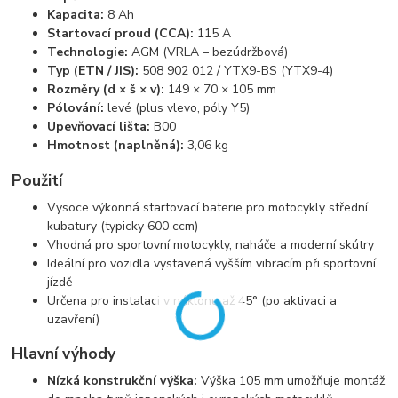
Kapacita:
8 Ah
Startovací proud (CCA):
115 A
Technologie:
AGM (VRLA – bezúdržbová)
Typ (ETN / JIS):
508 902 012 / YTX9-BS (YTX9-4)
Rozměry (d × š × v):
149 × 70 × 105 mm
Pólování:
levé (plus vlevo, póly Y5)
Upevňovací lišta:
B00
Hmotnost (naplněná):
3,06 kg
Použití
Vysoce výkonná startovací baterie pro motocykly střední
kubatury (typicky 600 ccm)
Vhodná pro sportovní motocykly, naháče a moderní skútry
Ideální pro vozidla vystavená vyšším vibracím při sportovní
jízdě
Určena pro instalaci v náklonu až 45° (po aktivaci a
uzavření)
Hlavní výhody
Nízká konstrukční výška:
Výška 105 mm umožňuje montáž