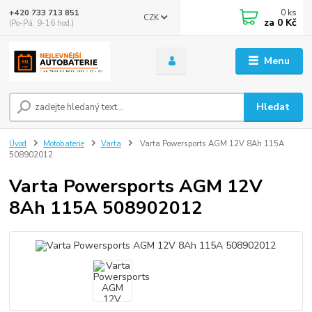
0
ks
+420 733 713 851
CZK
za
0 Kč
(Po-Pá, 9-16 hod.)
Menu
Hledat
Úvod
Motobaterie
Varta
Varta Powersports AGM 12V 8Ah 115A
508902012
Varta Powersports AGM 12V
8Ah 115A 508902012