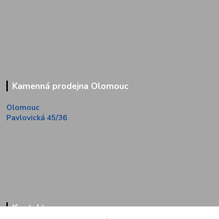
Kamenná prodejna Olomouc
Olomouc
Pavlovická 45/36
Kontakty