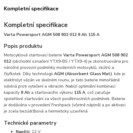
Kompletní specifikace
Kompletní specifikace
Varta Powersport AGM 508 902 012 8 Ah 115 A
Popis produktu
Motocyklová startovací baterie
Varta Powersport AGM 508 902
012
(obchodní označení YTX9-BS / YTX9-4) je zkonstruována pro
náročné provozní podmínky moderních motocyklů, skútrů a
čtyřkolek. Díky technologii
AGM (Absorbent Glass Mat)
, kde je
elektrolyt vázán ve skelném rounu, je tato baterie mimořádně
odolná proti vytečení a vibracím. Nabízí optimální kombinaci
kapacity
8 Ah
a startovacího výkonu
115 A
, což zaručuje
spolehlivé startování za všech povětrnostních podmínek. Baterie
je dodávána v provedení Freshpack (včetně náplně) a po aktivaci
je zcela bezúdržbová a hermeticky uzavřená.
Technické parametry
Napětí:
12 V