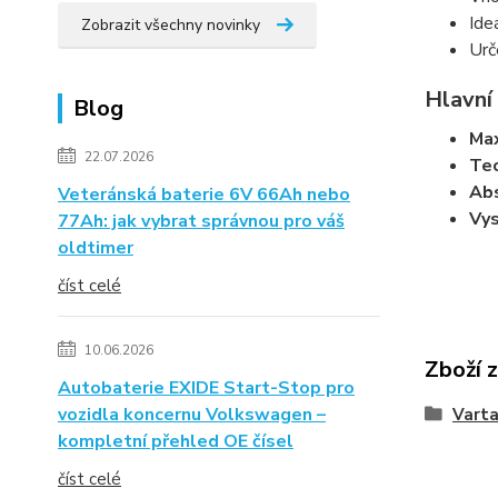
Ide
Zobrazit všechny novinky
Urč
Hlavní
Blog
Max
22.07.2026
Te
Abs
Veteránská baterie 6V 66Ah nebo
Vys
77Ah: jak vybrat správnou pro váš
oldtimer
číst celé
10.06.2026
Zboží 
Autobaterie EXIDE Start-Stop pro
vozidla koncernu Volkswagen –
Vart
kompletní přehled OE čísel
číst celé