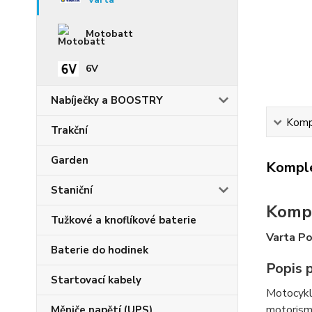
Motobatt
6V
Nabíječky a BOOSTRY
Kompl
Trakční
Garden
Komple
Staniční
Kompl
Tužkové a knoflíkové baterie
Varta P
Baterie do hodinek
Popis 
Startovací kabely
Motocykl
motorismu
Měniče napětí (UPS)