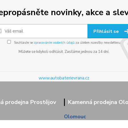
epropásněte novinky, akce a slev
Přihlásit se
Souhlasím se
zpracováním osobních údajů
za účelem rozesílky newsletteru.
Můžete se kdykoli odhlásit. Zasíláme jednou za 14 dní.
www.autobaterievrana.cz
 prodejna Prostějov
Kamenná prodejna Ol
Olomouc
9/95
Pavlovická 45/36