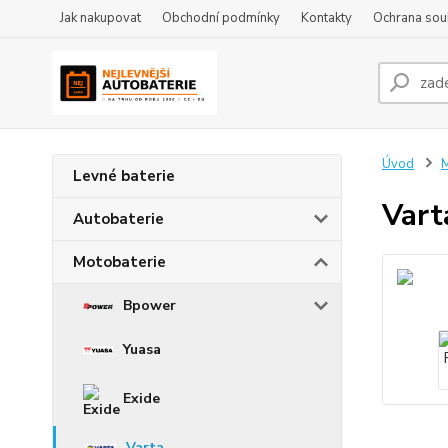
Jak nakupovat
Obchodní podmínky
Kontakty
Ochrana sou
Úvod
M
Levné baterie
Var
Autobaterie
Motobaterie
Bpower
Yuasa
Exide
Varta