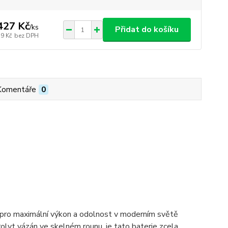
427 Kč
/
ks
Přidat do košíku
79 Kč
bez DPH
Komentáře
0
ro maximální výkon a odolnost v moderním světě
trolyt vázán ve skelném rounu, je tato baterie zcela