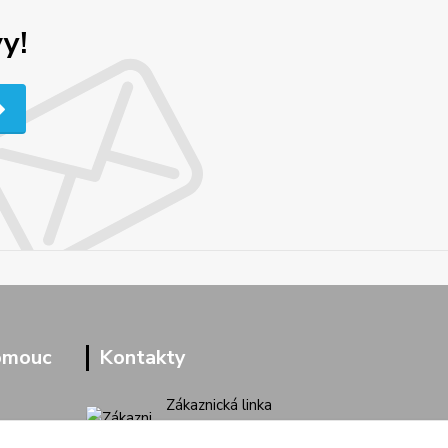
y!
omouc
Kontakty
Zákaznická linka
+420 733 713 851