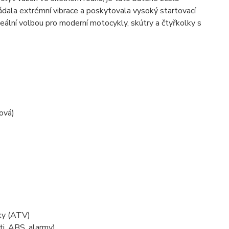
vládala extrémní vibrace a poskytovala vysoký startovací
eální volbou pro moderní motocykly, skútry a čtyřkolky s
ová)
lky (ATV)
ti, ABS, alarmy)