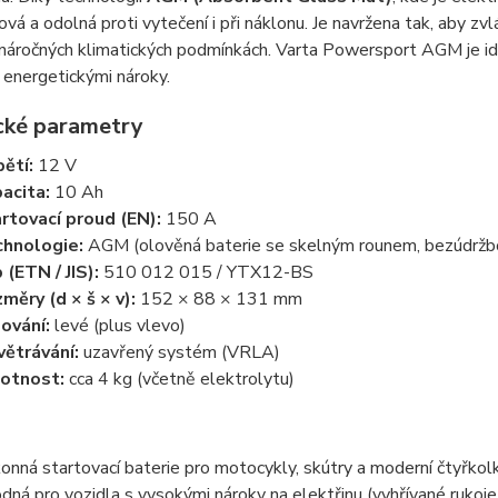
vá a odolná proti vytečení i při náklonu. Je navržena tak, aby z
 náročných klimatických podmínkách. Varta Powersport AGM je id
energetickými nároky.
cké parametry
ětí:
12 V
acita:
10 Ah
rtovací proud (EN):
150 A
hnologie:
AGM (olověná baterie se skelným rounem, bezúdržb
 (ETN / JIS):
510 012 015 / YTX12-BS
měry (d × š × v):
152 × 88 × 131 mm
ování:
levé (plus vlevo)
ětrávání:
uzavřený systém (VRLA)
otnost:
cca 4 kg (včetně elektrolytu)
onná startovací baterie pro motocykly, skútry a moderní čtyřko
dná pro vozidla s vysokými nároky na elektřinu (vyhřívané rukoje