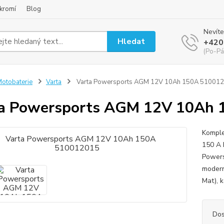
kromí
Blog
Nevíte
Hledat
+420
(Po-Pá
otobaterie
Varta
Varta Powersports AGM 12V 10Ah 150A 51001
ta Powersports AGM 12V 10Ah
Komple
150 A 
Powers
modern
Mat), k
Dos