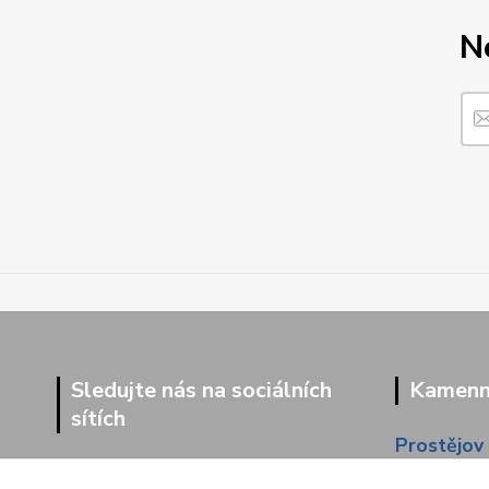
N
Sledujte nás na sociálních
Kamenná
sítích
Prostějov
Dolní 203