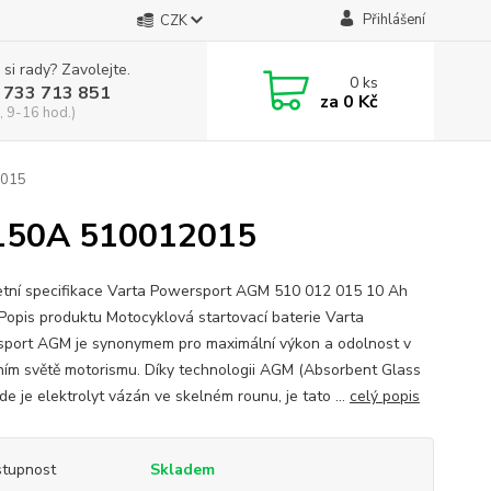
Přihlášení
CZK
 si rady? Zavolejte.
0
ks
 733 713 851
za
0 Kč
, 9-16 hod.)
2015
 150A 510012015
tní specifikace Varta Powersport AGM 510 012 015 10 Ah
Popis produktu Motocyklová startovací baterie Varta
port AGM je synonymem pro maximální výkon a odolnost v
ím světě motorismu. Díky technologii AGM (Absorbent Glass
de je elektrolyt vázán ve skelném rounu, je tato ...
celý popis
tupnost
Skladem