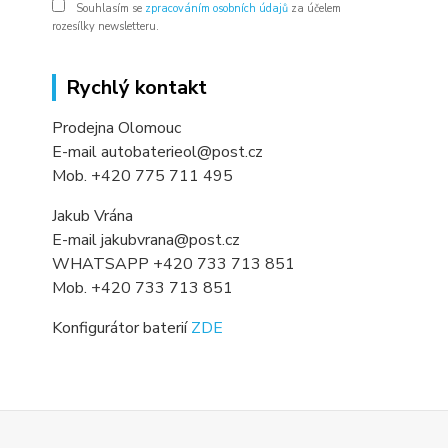
Souhlasím se
zpracováním osobních údajů
za účelem
rozesílky newsletteru.
Rychlý kontakt
Prodejna Olomouc
E-mail autobaterieol@post.cz
Mob. +420 775 711 495
Jakub Vrána
E-mail jakubvrana@post.cz
WHATSAPP +420 733 713 851
Mob. +420 733 713 851
Konfigurátor baterií
ZDE