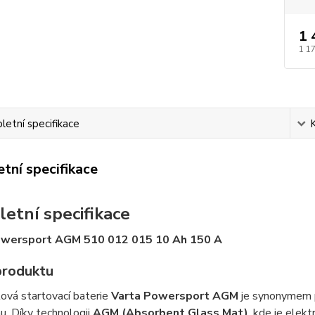
1 
1 1
etní specifikace
tní specifikace
etní specifikace
owersport AGM 510 012 015 10 Ah 150 A
produktu
ová startovací baterie
Varta Powersport AGM
je synonymem p
. Díky technologii
AGM (Absorbent Glass Mat)
, kde je elek