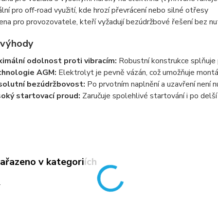
ální pro off-road využití, kde hrozí převrácení nebo silné otřesy
ena pro provozovatele, kteří vyžadují bezúdržbové řešení bez n
 výhody
imální odolnost proti vibracím:
Robustní konstrukce splňuje p
chnologie AGM:
Elektrolyt je pevně vázán, což umožňuje montáž
olutní bezúdržbovost:
Po prvotním naplnění a uzavření není 
oký startovací proud:
Zaručuje spolehlivé startování i po delš
zařazeno v kategoriích
a