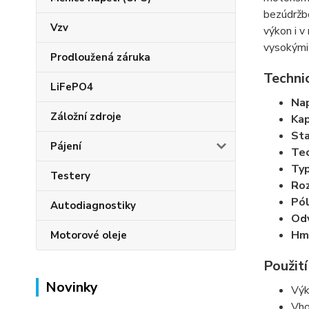
bezúdržbo
Vzv
výkon i v
vysokými 
Prodloužená záruka
Techni
LiFePO4
Nap
Záložní zdroje
Kap
Sta
Pájení
Tec
Typ
Testery
Roz
Pól
Autodiagnostiky
Odv
Hm
Motorové oleje
Použití
Novinky
Výk
Vho