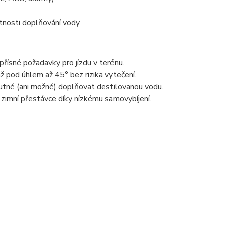
utnosti doplňování vody
řísné požadavky pro jízdu v terénu.
 pod úhlem až 45° bez rizika vytečení.
nutné (ani možné) doplňovat destilovanou vodu.
í zimní přestávce díky nízkému samovybíjení.