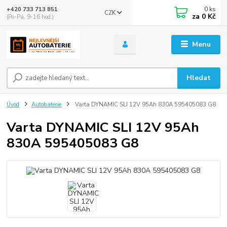
0
ks
+420 733 713 851
CZK
za
0 Kč
(Po-Pá, 9-16 hod.)
Menu
Hledat
Úvod
Autobaterie
Varta DYNAMIC SLI 12V 95Ah 830A 595405083 G8
Varta DYNAMIC SLI 12V 95Ah
830A 595405083 G8