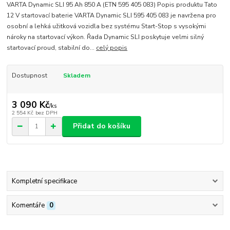
VARTA Dynamic SLI 95 Ah 850 A (ETN 595 405 083) Popis produktu Tato
12 V startovací baterie VARTA Dynamic SLI 595 405 083 je navržena pro
osobní a lehká užitková vozidla bez systému Start-Stop s vysokými
nároky na startovací výkon. Řada Dynamic SLI poskytuje velmi silný
startovací proud, stabilní do...
celý popis
Dostupnost
Skladem
3 090 Kč
/
ks
2 554 Kč
bez DPH
Přidat do košíku
Kompletní specifikace
Komentáře
0