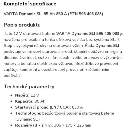
Kompletní specifikace
VARTA Dynamic SLI 95 Ah 850 A (ETN 595 405 083)
Popis produktu
Tato 12 V startovací baterie
VARTA Dynamic SLI 595 405 083
je
navržena pro osobní a lehká užitková vozidla bez systému Start-
Stop s vysokými nároky na startovací výkon. Řada
Dynamic SLI
poskytuje velmi silný startovací proud, stabilní dodávku energie a
dlouhou životnost, což z ní činí ideální volbu pro vozy s výkonnými
motory a bohatou elektrickou výbavou. Bezúdržbové provedení
zajišťuje komfortní a bezstarostný provoz při každodenním
používání.
Technické parametry
Napětí:
12 V
Kapacita:
95 Ah
Startovací proud (EN / CCA):
830 A
Technologie:
bezúdržbová olověná startovací baterie
(Dynamic SLI)
Rozměry (d × š × v):
306 × 175 × 225 mm