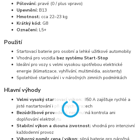
Pólování:
pravé (0 / plus vpravo)
Upevnění:
B13
Hmotnost:
cca 22–23 kg
Krátký kód:
G8
Označení:
L5+
Použití
Startovací baterie pro osobní a lehké užitkové automobily
Vhodná pro vozidla
bez systému Start-Stop
Ideální pro vozy s velmi vysokou spotřebou elektrické
energie (klimatizace, vyhřívání, multimédia, asistenty)
Spolehlivé startování i v náročných zimních podmínkách
Hlavní výhody
Velmi vysoký startovací výkon:
850 A zajišťuje rychlé a
jisté nastartování i při silných mrazech
Bezúdržbové provedení:
není nutná kontrola ani
doplňování elektrolytu
Stabilní výkon a dlouhá životnost:
vhodná pro intenzivní
každodenní provoz
Výborný poměr cena / výkon:
silná baterie pro náročná