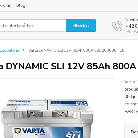
kromí
Blog
Nevíte
Hledat
+420
(Po-Pá
utobaterie
Varta DYNAMIC SLI 12V 85Ah 800A 585200080 F18
a DYNAMIC SLI 12V 85Ah 800A
Varta 
produk
080 je
se sta
VARTA 
Dos