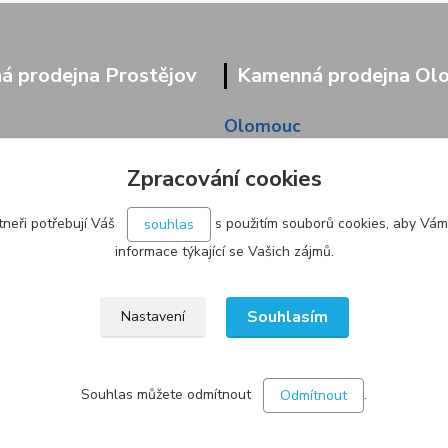
 prodejna Prostějov
Kamenná prodejna Ol
Olomouc
9/95
Pavlovická 45/36
Zpracování cookies
neři potřebují Váš
s použitím souborů cookies, aby Vám
souhlas
informace týkající se Vašich zájmů.
Souhlasím
Nastavení
Souhlas můžete odmítnout
.
Odmítnout