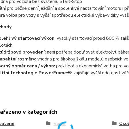
dná pro vozidla bez systému Start-Stop
ální pro běžné denní ježdění a spolehlivé nastartování motoru i př
rá volba pro vozy s vyšší spotřebou elektrické výbavy díky vyšš
ýhody
lehlivý startovací výkon:
vysoký startovací proud 800 A zajišť
lotách
údržbové provedení:
není potřeba doplňovat elektrolyt běh
paktní rozměry:
vhodná pro širokou škálu modelů osobních vo
orný poměr cena / výkon:
praktická a ekonomická volba pro vo
litní technologie PowerFrame®:
zajišťuje vyšší odolnost vůč
zařazeno v kategoriích
baterie
Varta
Osob