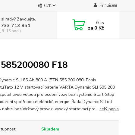
Přihlášení
CZK
 si rady? Zavolejte.
0
ks
 733 713 851
za
0 Kč
, 9-16 hod.)
 585200080 F18
Dynamic SLI 85 Ah 800 A (ETN 585 200 080) Popis
tuTato 12 V startovací baterie VARTA Dynamic SLI 585 200
 spolehlivou volbou pro osobní vozy bez systému Start-Stop
ndardní spotřebou elektrické energie. Řada Dynamic SLI od
nabízí bezúdržbový provoz, vysoký startovací pro...
celý popis
tupnost
Skladem