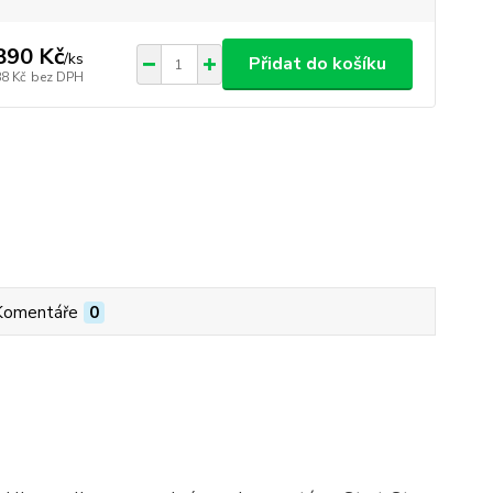
890 Kč
/
ks
Přidat do košíku
88 Kč
bez DPH
Komentáře
0