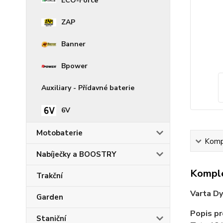
ECO-Force
ZAP
Banner
Bpower
Auxiliary - Přídavné baterie
6V
Motobaterie
Kompl
Nabíječky a BOOSTRY
Komple
Trakční
Varta D
Garden
Popis p
Staniční