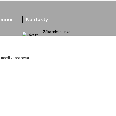
omouc
Kontakty
Zákaznická linka
+420 733 713 851
(Po-Pá, 9-16 hod.)
jakubvrana@post.cz
 mohli zobrazovat
Vytvořeno na
Eshop-rychle.cz