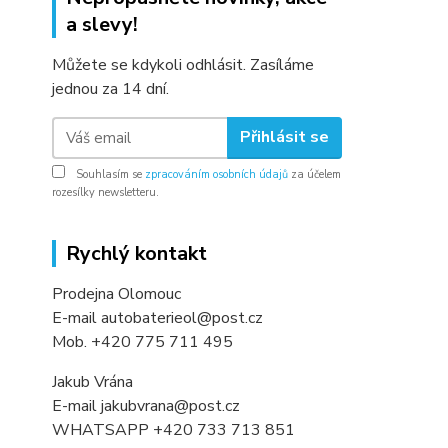
a slevy!
Můžete se kdykoli odhlásit. Zasíláme
jednou za 14 dní.
Přihlásit se
Souhlasím se
zpracováním osobních údajů
za účelem
rozesílky newsletteru.
Rychlý kontakt
Prodejna Olomouc
E-mail autobaterieol@post.cz
Mob. +420 775 711 495
Jakub Vrána
E-mail jakubvrana@post.cz
WHATSAPP +420 733 713 851