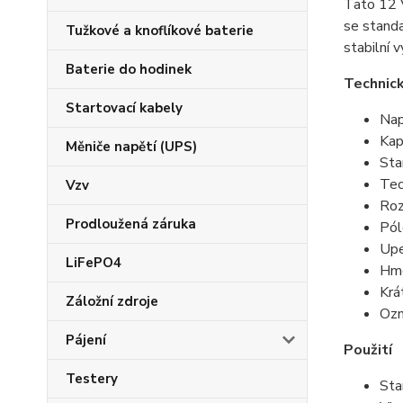
Tato 12 
se standa
Tužkové a knoflíkové baterie
stabilní 
Baterie do hodinek
Technic
Startovací kabely
Nap
Kap
Měniče napětí (UPS)
Sta
Tec
Vzv
Roz
Prodloužená záruka
Pól
Upe
LiFePO4
Hmo
Krá
Záložní zdroje
Ozn
Pájení
Použití
Testery
Sta