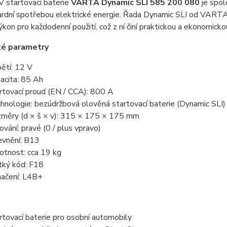
V startovací baterie
VARTA Dynamic SLI 585 200 080
je spol
rdní spotřebou elektrické energie. Řada Dynamic SLI od VARTA 
výkon pro každodenní použití, což z ní činí praktickou a ekonomick
ké parametry
ětí: 12 V
acita: 85 Ah
rtovací proud (EN / CCA): 800 A
hnologie: bezúdržbová olověná startovací baterie (Dynamic SLI)
měry (d × š × v): 315 × 175 × 175 mm
ování: pravé (0 / plus vpravo)
vnění: B13
tnost: cca 19 kg
tký kód: F18
ačení: L4B+
rtovací baterie pro osobní automobily