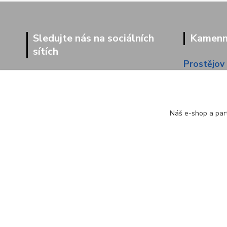
Sledujte nás na sociálních
Kamenná
sítích
Prostějov
Dolní 203
Náš e-shop a part