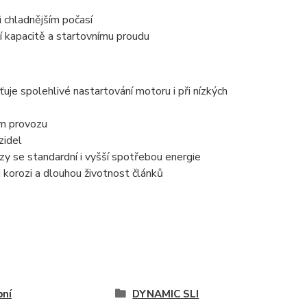
i chladnějším počasí
í kapacitě a startovnímu proudu
uje spolehlivé nastartování motoru i při nízkých
em provozu
zidel
zy se standardní i vyšší spotřebou energie
i korozi a dlouhou životnost článků
ní
DYNAMIC SLI