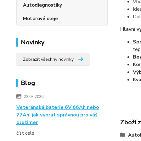
Vho
Autodiagnostiky
Ide
Dob
Motorové oleje
Hlavní v
Novinky
Spo
tep
Bez
Zobrazit všechny novinky
Kom
Výb
Kva
Blog
22.07.2026
Veteránská baterie 6V 66Ah nebo
77Ah: jak vybrat správnou pro váš
Zboží 
oldtimer
číst celé
Auto