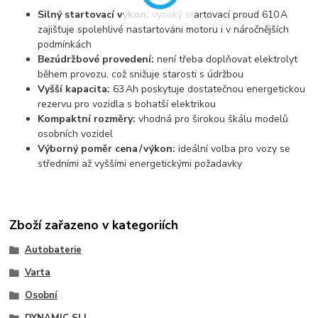
Silný startovací výkon:
vysoký startovací proud 610 A
zajišťuje spolehlivé nastartování motoru i v náročnějších
podmínkách
Bezúdržbové provedení:
není třeba doplňovat elektrolyt
během provozu, což snižuje starosti s údržbou
Vyšší kapacita:
63 Ah poskytuje dostatečnou energetickou
rezervu pro vozidla s bohatší elektrikou
Kompaktní rozměry:
vhodná pro širokou škálu modelů
osobních vozidel
Výborný poměr cena / výkon:
ideální volba pro vozy se
středními až vyššími energetickými požadavky
Zboží zařazeno v kategoriích
Autobaterie
Varta
Osobní
DYNAMIC SLI