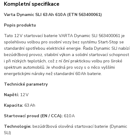
Kompletní specifikace
Varta Dynamic SLI 63 Ah 610 A (ETN 563400061)
Popis produktu
Tato 12 V startovací baterie VARTA Dynamic SLI 563400061 je
spolehlivou volbou pro osobní vozy bez systému Start‑Stop se
standardní spotřebou elektrické energie. Řada Dynamic SLI nabízí
bezúdržbový provoz, stabilní výkon a solidní startovací schopnost
i při nízkých teplotách, což z ní činí praktickou volbu pro široké
spektrum automobilů. Je vhodná pro vozy s o něco vyššími
energetickými nároky než standardní 60 Ah baterie.
Technické parametry
Napětí:
12 V
Kapacita:
63 Ah
Startovací proud (EN / CCA):
610 A
Technologie:
bezúdržbová olověná startovací baterie (Dynamic
SLI)