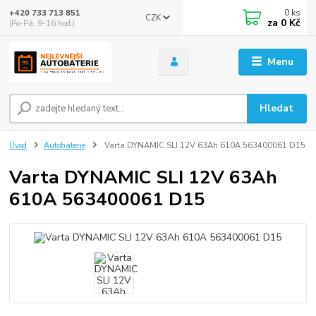
0
ks
+420 733 713 851
CZK
za
0 Kč
(Po-Pá, 9-16 hod.)
Menu
Hledat
Úvod
Autobaterie
Varta DYNAMIC SLI 12V 63Ah 610A 563400061 D15
Varta DYNAMIC SLI 12V 63Ah
610A 563400061 D15