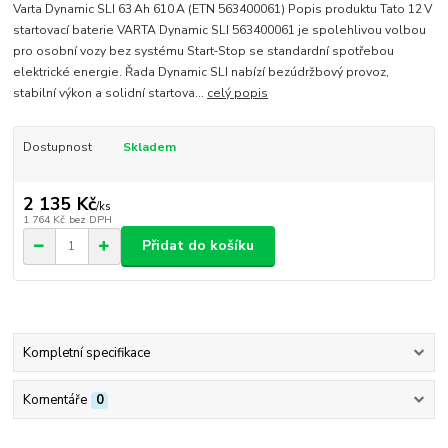
Varta Dynamic SLI 63 Ah 610 A (ETN 563400061) Popis produktu Tato 12 V
startovací baterie VARTA Dynamic SLI 563400061 je spolehlivou volbou
pro osobní vozy bez systému Start‑Stop se standardní spotřebou
elektrické energie. Řada Dynamic SLI nabízí bezúdržbový provoz,
stabilní výkon a solidní startova...
celý popis
Dostupnost
Skladem
2 135 Kč
/
ks
1 764 Kč
bez DPH
Přidat do košíku
Kompletní specifikace
Komentáře
0