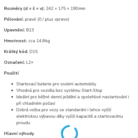
Rozměry (d × š × v):
242 × 175 × 190 mm
Pólování:
pravé (0 / plus vpravo)
Upevnění:
B13
Hmotnost:
cca 14,8 kg
Krátký kód:
D15
Označení:
L2+
Použití
Startovací baterie pro osobní automobily
Vhodná pro vozidla bez systému Start‑Stop
Ideální pro běžné denní ježdění a spolehlivé nastartování i
při chladném počasí
Dobrá volba pro vozy se standardní i lehce vyšší
elektrickou výbavou díky vyšší kapacitě a startovacímu
proudu
Hlavní výhody