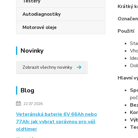
Testery
Krátký k
Autodiagnostiky
Označení
Motorové oleje
Použití
Sta
Novinky
Vho
Ide
Dob
Zobrazit všechny novinky
Hlavní v
Blog
Spo
poč
22.07.2026
Bez
Kom
Veteránská baterie 6V 66Ah nebo
Výb
77Ah: jak vybrat správnou pro váš
Te
oldtimer