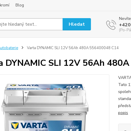
kromí
Blog
Nevíte
Hledat
+420
(Po-Pá
utobaterie
Varta DYNAMIC SLI 12V 56Ah 480A 556400048 C14
a DYNAMIC SLI 12V 56Ah 480A
VARTA 
Tato 1
spoleh
standa
předsta
popis