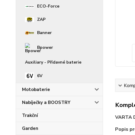
ECO-Force
ZAP
Banner
Bpower
Auxiliary - Přídavné baterie
6V
Kompl
Motobaterie
Nabíječky a BOOSTRY
Komple
Trakční
VARTA D
Garden
Popis p