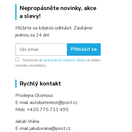
Nepropásněte novinky, akce
a slevy!
Můžete se kdykoli odhlásit. Zasíláme
jednou za 14 dní.
Přihlásit se
Souhlasím se
zpracováním osobních údajů
za účelem
rozesílky newsletteru.
Rychlý kontakt
Prodejna Olomouc
E-mail autobaterieol@post.cz
Mob. +420 775 711 495
Jakub Vrána
E-mail jakubvrana@post.cz