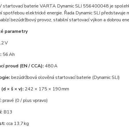
V startovací baterie VARTA Dynamic SLI 556400048 je spolehl
í spotřebou elektrické energie. Řada Dynamic SLI představuje mo
 nabízí bezúdržbový provoz, stabilní startovací výkon a dobrou en
ké parametry
2 V
:
56 Ah
cí proud (EN / CCA):
480 A
ogie:
bezúdržbová olověná startovací baterie (Dynamic SLI)
(d × š × v):
242 × 175 × 190 mm
:
pravé (0 / plus vpravo)
:
B13
t:
cca 13,7 kg