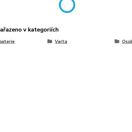
zařazeno v kategoriích
baterie
Varta
Osob