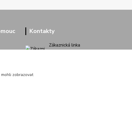
omouc
Kontakty
Zákaznická linka
+420 733 713 851
(Po-Pá, 9-16 hod.)
jakubvrana@post.cz
 mohli zobrazovat
Vytvořeno na
Eshop-rychle.cz