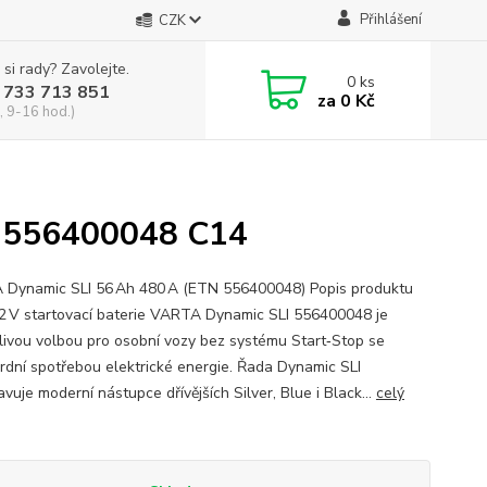
Přihlášení
CZK
 si rady? Zavolejte.
0
ks
 733 713 851
za
0 Kč
, 9-16 hod.)
 556400048 C14
Dynamic SLI 56 Ah 480 A (ETN 556400048) Popis produktu
2 V startovací baterie VARTA Dynamic SLI 556400048 je
livou volbou pro osobní vozy bez systému Start‑Stop se
rdní spotřebou elektrické energie. Řada Dynamic SLI
vuje moderní nástupce dřívějších Silver, Blue i Black...
celý