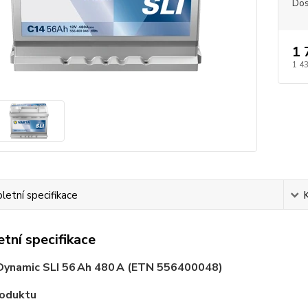
Dos
1 
1 4
etní specifikace
tní specifikace
ynamic SLI 56 Ah 480 A (ETN 556400048)
roduktu