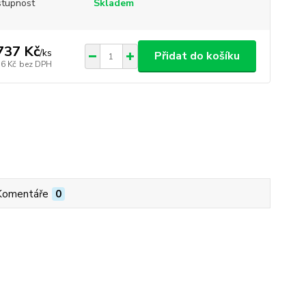
tupnost
Skladem
737 Kč
/
ks
Přidat do košíku
36 Kč
bez DPH
Komentáře
0