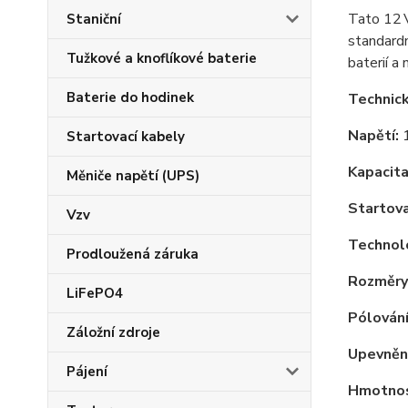
Tato 12 
Staniční
standardn
Tužkové a knoflíkové baterie
baterií a
Baterie do hodinek
Technic
Napětí:
1
Startovací kabely
Kapacita
Měniče napětí (UPS)
Startova
Vzv
Technol
Prodloužená záruka
Rozměry 
LiFePO4
Pólování
Záložní zdroje
Upevnění
Pájení
Hmotnos