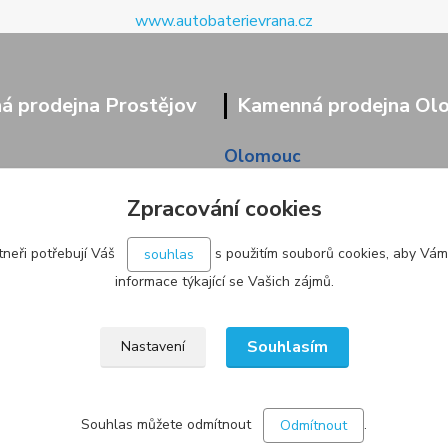
www.autobaterievrana.cz
 prodejna Prostějov
Kamenná prodejna Ol
Olomouc
9/95
Pavlovická 45/36
Zpracování cookies
neři potřebují Váš
s použitím souborů cookies, aby Vám
souhlas
informace týkající se Vašich zájmů.
Souhlasím
Nastavení
Souhlas můžete odmítnout
.
Odmítnout