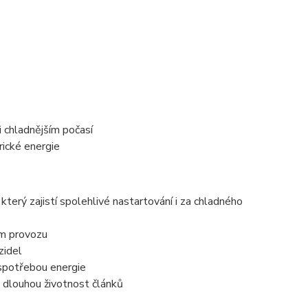
i chladnějším počasí
rické energie
terý zajistí spolehlivé nastartování i za chladného
em provozu
zidel
 spotřebou energie
a dlouhou životnost článků