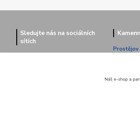
Sledujte nás na sociálních
Kamenná
sítích
Prostějov
Dolní 203
Náš e-shop a part