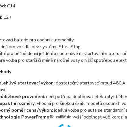
ód:
C14
:
L2+
rtovací baterie pro osobní automobily
dná pro vozidla bez systému Start‑Stop
ální pro běžné denní ježdění a spolehlivé nastartování motoru i př
rá volba pro starší či méně náročné vozy s nižší spotřebou elekt
ýhody
lehlivý startovací výkon:
dostatečný startovací proud 480 A, k
así
údržbové provedení:
není potřeba doplňovat elektrolyt běh
paktní rozměry:
vhodná pro širokou škálu modelů osobních vo
orný poměr cena / výkon:
ideální volba pro auta se standardní
chnologie PowerFrame®:
zajišťuje vyšší odolnost vůči korozi 