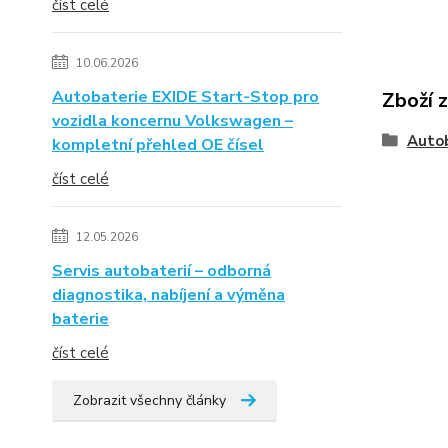
číst celé
10.06.2026
Autobaterie EXIDE Start-Stop pro
Zboží 
vozidla koncernu Volkswagen –
Auto
kompletní přehled OE čísel
číst celé
12.05.2026
Servis autobaterií – odborná
diagnostika, nabíjení a výměna
baterie
číst celé
Zobrazit všechny články