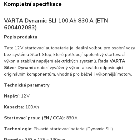
Kompletní specifikace
VARTA Dynamic SLI 100 Ah 830 A (ETN
600402083)
Popis produktu
Tato 12 V startovací autobaterie je ideální volbou pro osobní vozy
bez systému Start‑Stop, které potřebují spolehlivý startovací
výkon a stabilní napájení elektrických systémů. Řada
VARTA
Silver Dynamic
nabízí vyvážený výkon a kvalitu odpovídající
originálním komponentům, vhodná pro běžné i výkonnější motory.
Technické parametry
Napětí:
12 V
Kapacita:
100 Ah
Startovací proud (EN / CCA):
830 A
Technologie:
Pb‑acid startovací baterie (Dynamic SLI)
Rozměry:
353 × 175 × 190 mm