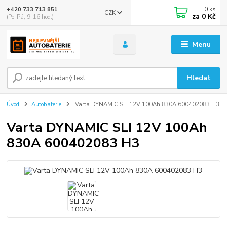
0
ks
+420 733 713 851
CZK
za
0 Kč
(Po-Pá, 9-16 hod.)
Menu
Hledat
Úvod
Autobaterie
Varta DYNAMIC SLI 12V 100Ah 830A 600402083 H3
Varta DYNAMIC SLI 12V 100Ah
830A 600402083 H3