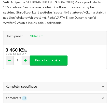
VARTA Dynamic SLI 100 Ah 830 A (ETN 600402083) Popis produktu Tato
12 V startovací autobaterie je ideální volbou pro osobní vozy bez
systému Start‑Stop, které potřebují spolehlivý startovací výkon a stabilní
napájení elektrických systémů. Řada VARTA Silver Dynamic nabízí
vyvážený výkon a kvalitu odp...
celý popis
Dostupnost
Skladem
3 460 Kč
/
ks
2 860 Kč
bez DPH
Přidat do košíku
Kompletní specifikace
Komentáře
0