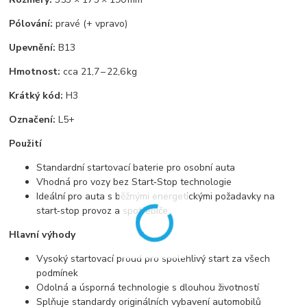
Pólování:
pravé (+ vpravo)
Upevnění:
B13
Hmotnost:
cca 21,7 – 22,6 kg
Krátký kód:
H3
Označení:
L5+
Použití
Standardní startovací baterie pro osobní auta
Vhodná pro vozy bez Start‑Stop technologie
Ideální pro auta s běžnými energetickými požadavky na
start‑stop provoz a spotřebiče
Hlavní výhody
Vysoký startovací proud pro spolehlivý start za všech
podmínek
Odolná a úsporná technologie s dlouhou životností
Splňuje standardy originálních vybavení automobilů