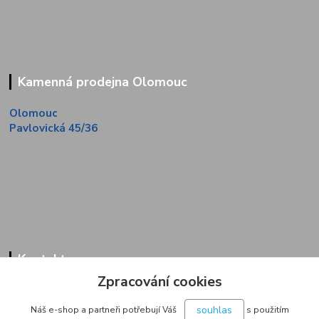
Kamenná prodejna Olomouc
Olomouc
Pavlovická 45/36
Kontakty
Zpracování cookies
Zákaznická linka
+420 733 713 851
souhlas
Náš e-shop a partneři potřebují Váš
s použitím
(Po-Pá, 9-16 hod.)