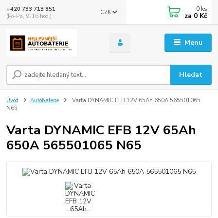
0
ks
+420 733 713 851
CZK
za
0 Kč
(Po-Pá, 9-16 hod.)
Menu
Hledat
Úvod
Autobaterie
Varta DYNAMIC EFB 12V 65Ah 650A 565501065
N65
Varta DYNAMIC EFB 12V 65Ah
650A 565501065 N65