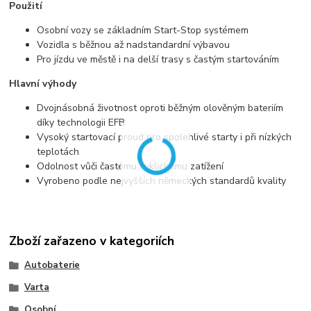
Použití
Osobní vozy se základním Start-Stop systémem
Vozidla s běžnou až nadstandardní výbavou
Pro jízdu ve městě i na delší trasy s častým startováním
Hlavní výhody
Dvojnásobná životnost oproti běžným olověným bateriím
díky technologii EFB
Vysoký startovací proud pro spolehlivé starty i při nízkých
teplotách
Odolnost vůči častému cyklickému zatížení
Vyrobeno podle nejvyšších německých standardů kvality
Zboží zařazeno v kategoriích
Autobaterie
Varta
Osobní