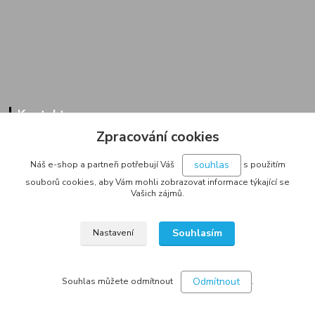
Kontakty
Zpracování cookies
Zákaznická linka
+420 733 713 851
souhlas
Náš e-shop a partneři potřebují Váš
s použitím
(Po-Pá, 9-16 hod.)
souborů cookies, aby Vám mohli zobrazovat informace týkající se
Vašich zájmů.
jakubvrana@post.cz
Souhlasím
Nastavení
Odmítnout
Souhlas můžete odmítnout
.
Vytvořeno na
Eshop-rychle.cz