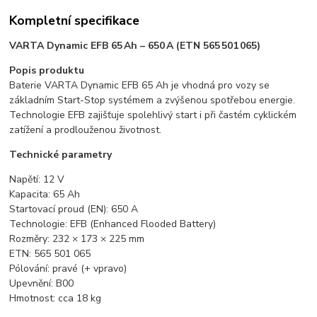
Kompletní specifikace
VARTA Dynamic EFB 65 Ah – 650 A (ETN 565 501 065)
Popis produktu
Baterie VARTA Dynamic EFB 65 Ah je vhodná pro vozy se
základním Start-Stop systémem a zvýšenou spotřebou energie.
Technologie EFB zajišťuje spolehlivý start i při častém cyklickém
zatížení a prodlouženou životnost.
Technické parametry
Napětí: 12 V
Kapacita: 65 Ah
Startovací proud (EN): 650 A
Technologie: EFB (Enhanced Flooded Battery)
Rozměry: 232 × 173 × 225 mm
ETN: 565 501 065
Pólování: pravé (+ vpravo)
Upevnění: B00
Hmotnost: cca 18 kg