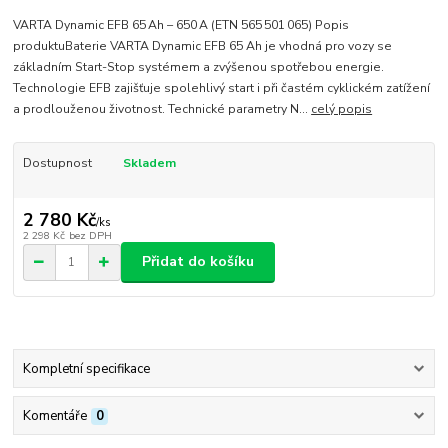
VARTA Dynamic EFB 65 Ah – 650 A (ETN 565 501 065) Popis
produktuBaterie VARTA Dynamic EFB 65 Ah je vhodná pro vozy se
základním Start-Stop systémem a zvýšenou spotřebou energie.
Technologie EFB zajišťuje spolehlivý start i při častém cyklickém zatížení
a prodlouženou životnost. Technické parametry N...
celý popis
Dostupnost
Skladem
2 780 Kč
/
ks
2 298 Kč
bez DPH
Přidat do košíku
Kompletní specifikace
Komentáře
0