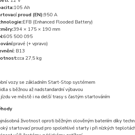
ětí:
12 V
acita:
105 Ah
rtovací proud (EN):
950 A
hnologie:
EFB (Enhanced Flooded Battery)
změry:
394 × 175 × 190 mm
N:
605 500 095
ování:
pravé (+ vpravo)
vnění:
B13
otnost:
cca 27,5 kg
bní vozy se základním Start-Stop systémem
idla s běžnou až nadstandardní výbavou
 jízdu ve městě i na delší trasy s častým startováním
ýhody
jnásobná životnost oproti běžným olověným bateriím díky techn
oký startovací proud pro spolehlivé starty i při nízkých teplotác