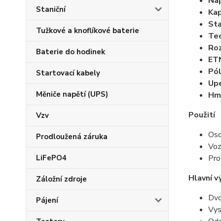
Nap
Staniční
Kap
Sta
Tužkové a knoflíkové baterie
Tec
Ro
Baterie do hodinek
ET
Pól
Startovací kabely
Upe
Měniče napětí (UPS)
Hm
Použití
Vzv
Oso
Prodloužená záruka
Voz
LiFePO4
Pro
Hlavní v
Záložní zdroje
Dvo
Pájení
Vys