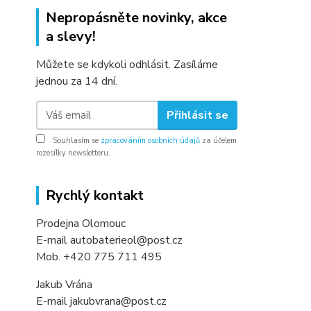
Nepropásněte novinky, akce
a slevy!
Můžete se kdykoli odhlásit. Zasíláme
jednou za 14 dní.
Přihlásit se
Souhlasím se
zpracováním osobních údajů
za účelem
rozesílky newsletteru.
Rychlý kontakt
Prodejna Olomouc
E-mail autobaterieol@post.cz
Mob. +420 775 711 495
Jakub Vrána
E-mail jakubvrana@post.cz