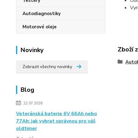
Odo
Testery
Vyr
Autodiagnostiky
Motorové oleje
Zboží 
Novinky
Auto
Zobrazit všechny novinky
Blog
22.07.2026
Veteránská baterie 6V 66Ah nebo
77Ah: jak vybrat správnou pro váš
oldtimer