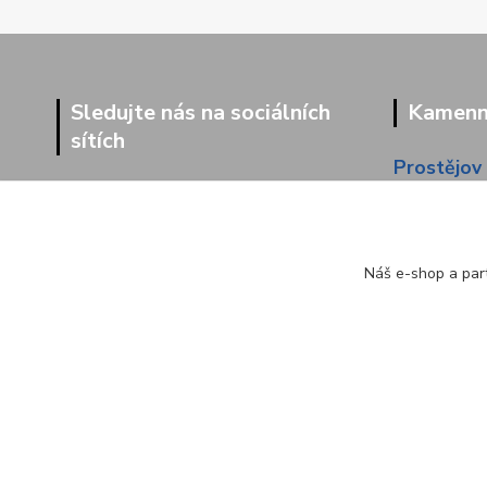
Sledujte nás na sociálních
Kamenná
sítích
Prostějov
Dolní 203
Náš e-shop a part