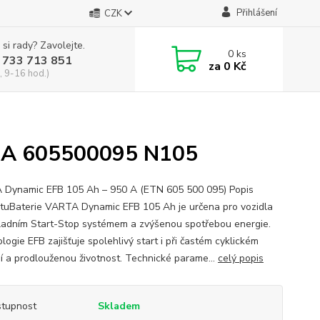
Přihlášení
CZK
 si rady? Zavolejte.
0
ks
 733 713 851
za
0 Kč
, 9-16 hod.)
0A 605500095 N105
Dynamic EFB 105 Ah – 950 A (ETN 605 500 095) Popis
tuBaterie VARTA Dynamic EFB 105 Ah je určena pro vozidla
ladním Start-Stop systémem a zvýšenou spotřebou energie.
ogie EFB zajišťuje spolehlivý start i při častém cyklickém
ní a prodlouženou životnost. Technické parame...
celý popis
tupnost
Skladem