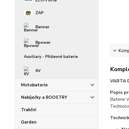
ECO-Force
ZAP
Banner
Bpower
Kompl
Auxiliary - Přídavné baterie
Komple
6V
VARTA D
Motobaterie
Popis p
Nabíječky a BOOSTRY
Baterie 
Technolog
Trakční
Technic
Garden