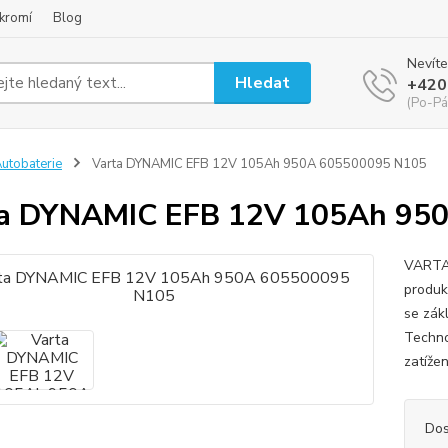
kromí
Blog
Nevíte
Hledat
+420
(Po-Pá
utobaterie
Varta DYNAMIC EFB 12V 105Ah 950A 605500095 N105
ta DYNAMIC EFB 12V 105Ah 95
VARTA 
produk
se zák
Technol
zatíže
Dos