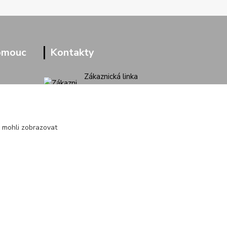
omouc
Kontakty
Zákaznická linka
+420 733 713 851
(Po-Pá, 9-16 hod.)
jakubvrana@post.cz
 mohli zobrazovat
Vytvořeno na
Eshop-rychle.cz