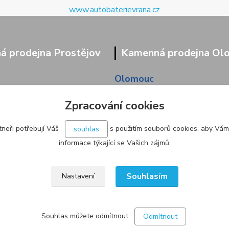
www.autobaterievrana.cz
 prodejna Prostějov
Kamenná prodejna Ol
Olomouc
9/95
Pavlovická 45/36
Zpracování cookies
neři potřebují Váš
s použitím souborů cookies, aby Vám
souhlas
informace týkající se Vašich zájmů.
Souhlasím
Nastavení
Souhlas můžete odmítnout
.
Odmítnout