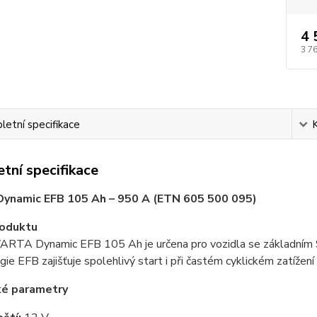
4 
3 7
etní specifikace
tní specifikace
ynamic EFB 105 Ah – 950 A (ETN 605 500 095)
roduktu
VARTA Dynamic EFB 105 Ah je určena pro vozidla se základním
ie EFB zajišťuje spolehlivý start i při častém cyklickém zatížení
ké parametry