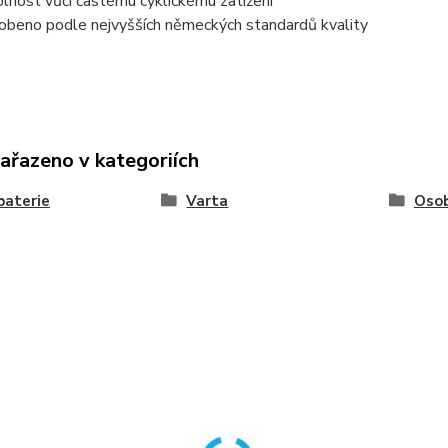
lnost vůči častému cyklickému zatížení
obeno podle nejvyšších německých standardů kvality
zařazeno v kategoriích
baterie
Varta
Osob