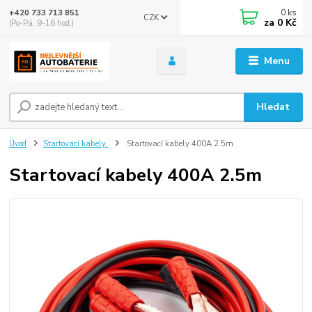
0
ks
+420 733 713 851
CZK
za
0 Kč
(Po-Pá, 9-16 hod.)
Menu
Hledat
Úvod
Startovací kabely
Startovací kabely 400A 2.5m
Startovací kabely 400A 2.5m