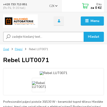
0
ks
+420 733 713 851
CZK
za
0 Kč
(Po-Pá, 9-16 hod.)
Menu
Hledat
Úvod
Pájení
Rebel LUT0071
Rebel LUT0071
Profesionální pájecí pistole 30/130 W – keramické topné těleso Hledáte
nástroj, který vám zajistí přesné a efektivní pájení? Profesionální pájecí