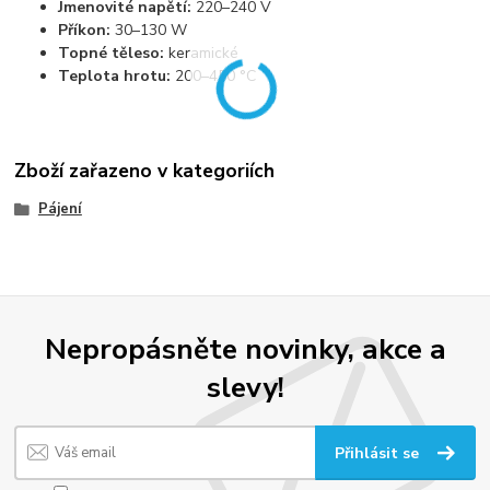
Jmenovité napětí:
220–240 V
Příkon:
30–130 W
Topné těleso:
keramické
Teplota hrotu:
200–450 °C
Zboží zařazeno v kategoriích
Pájení
Nepropásněte novinky, akce a
slevy!
Přihlásit se