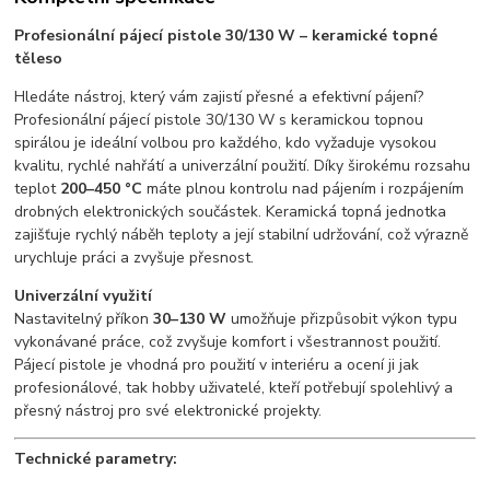
Profesionální pájecí pistole 30/130 W – keramické topné
těleso
Hledáte nástroj, který vám zajistí přesné a efektivní pájení?
Profesionální pájecí pistole 30/130 W s keramickou topnou
spirálou je ideální volbou pro každého, kdo vyžaduje vysokou
kvalitu, rychlé nahřátí a univerzální použití. Díky širokému rozsahu
teplot
200–450 °C
máte plnou kontrolu nad pájením i rozpájením
drobných elektronických součástek. Keramická topná jednotka
zajišťuje rychlý náběh teploty a její stabilní udržování, což výrazně
urychluje práci a zvyšuje přesnost.
Univerzální využití
Nastavitelný příkon
30–130 W
umožňuje přizpůsobit výkon typu
vykonávané práce, což zvyšuje komfort i všestrannost použití.
Pájecí pistole je vhodná pro použití v interiéru a ocení ji jak
profesionálové, tak hobby uživatelé, kteří potřebují spolehlivý a
přesný nástroj pro své elektronické projekty.
Technické parametry: