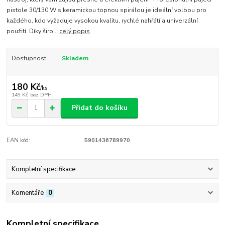
pistole 30/130 W s keramickou topnou spirálou je ideální volbou pro
každého, kdo vyžaduje vysokou kvalitu, rychlé nahřátí a univerzální
použití. Díky širo...
celý popis
Dostupnost
Skladem
180 Kč
/
ks
149 Kč
bez DPH
Přidat do košíku
EAN kód:
5901436789970
Kompletní specifikace
Komentáře
0
Kompletní specifikace