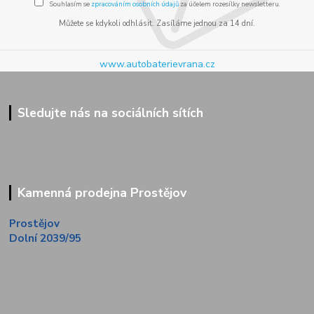
Souhlasím se
zpracováním osobních údajů
za účelem rozesílky newsletteru.
Můžete se kdykoli odhlásit. Zasíláme jednou za 14 dní.
www.autobaterievrana.cz
Sledujte nás na sociálních sítích
Kamenná prodejna Prostějov
Prostějov
Dolní 2039/95