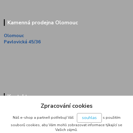
Kamenná prodejna Olomouc
Olomouc
Pavlovická 45/36
Kontakty
Zpracování cookies
Zákaznická linka
+420 733 713 851
souhlas
Náš e-shop a partneři potřebují Váš
s použitím
(Po-Pá, 9-16 hod.)
souborů cookies, aby Vám mohli zobrazovat informace týkající se
Vašich zájmů.
jakubvrana@post.cz