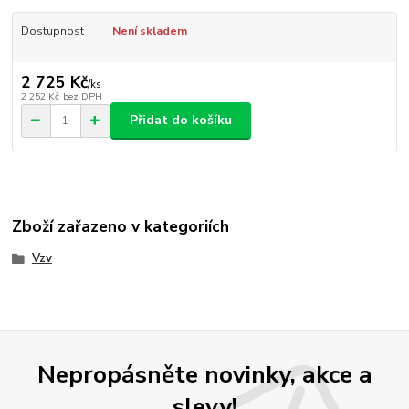
Dostupnost
Není skladem
2 725 Kč
/
ks
2 252 Kč
bez DPH
Přidat do košíku
Zboží zařazeno v kategoriích
Vzv
Nepropásněte novinky, akce a
slevy!