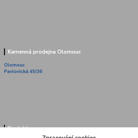
Kamenná prodejna Olomouc
Olomouc
Pavlovická 45/36
Kontakty
Zpracování cookies