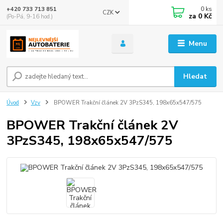
0
ks
+420 733 713 851
CZK
za
0 Kč
(Po-Pá, 9-16 hod.)
Menu
Hledat
Úvod
Vzv
BPOWER Trakční článek 2V 3PzS345, 198x65x547/575
BPOWER Trakční článek 2V
3PzS345, 198x65x547/575