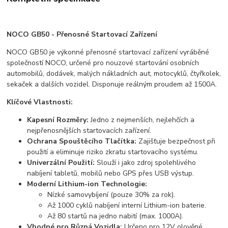
NOCO GB50 - Přenosné Startovací Zařízení
NOCO GB50 je výkonné přenosné startovací zařízení vyráběné
společností NOCO, určené pro nouzové startování osobních
automobilů, dodávek, malých nákladních aut, motocyklů, čtyřkolek,
sekaček a dalších vozidel. Disponuje reálným proudem až 1500A.
Klíčové Vlastnosti:
Kapesní Rozměry:
Jedno z nejmenších, nejlehčích a
nejpřenosnějších startovacích zařízení.
Ochrana Spouštěcího Tlačítka:
Zajišťuje bezpečnost při
použití a eliminuje riziko zkratu startovacího systému.
Univerzální Použití:
Slouží i jako zdroj spolehlivého
nabíjení tabletů, mobilů nebo GPS přes USB výstup.
Moderní Lithium-ion Technologie:
Nízké samovybíjení (pouze 30% za rok).
Až 1000 cyklů nabíjení interní Lithium-ion baterie.
Až 80 startů na jedno nabití (max. 1000A).
Vhodné pro Různá Vozidla:
Určeno pro 12V olověné