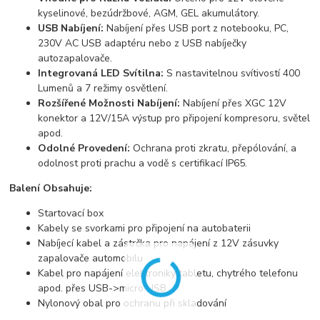
kyselinové, bezúdržbové, AGM, GEL akumulátory.
USB Nabíjení:
Nabíjení přes USB port z notebooku, PC,
230V AC USB adaptéru nebo z USB nabíječky
autozapalovače.
Integrovaná LED Svítilna:
S nastavitelnou svítivostí 400
Lumenů a 7 režimy osvětlení.
Rozšířené Možnosti Nabíjení:
Nabíjení přes XGC 12V
konektor a 12V/15A výstup pro připojení kompresoru, světel
apod.
Odolné Provedení:
Ochrana proti zkratu, přepólování, a
odolnost proti prachu a vodě s certifikací IP65.
Balení Obsahuje:
Startovací box
Kabely se svorkami pro připojení na autobaterii
Nabíjecí kabel a zástrčka pro napájení z 12V zásuvky
zapalovače automobilu
Kabel pro napájení elektroniky tabletu, chytrého telefonu
apod. přes USB->micro USB
Nylonový obal pro ochranu při skladování