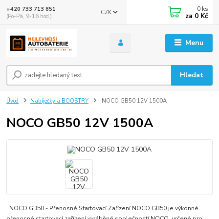
0
ks
+420 733 713 851
CZK
za
0 Kč
(Po-Pá, 9-16 hod.)
Menu
Hledat
Úvod
Nabíječky a BOOSTRY
NOCO GB50 12V 1500A
NOCO GB50 12V 1500A
NOCO GB50 - Přenosné Startovací Zařízení NOCO GB50 je výkonné
přenosné startovací zařízení vyráběné společností NOCO, určené pro