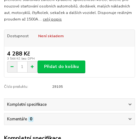
nouzové startování osobních automobilů, dodávek, malých nákladních
aut, motocyklů, čtyřkolek, sekaček a dalších vozidel. Disponuje reálným
proudem až 1500A....
celý popis
Dostupnost
Není skladem
4 288 Kč
3 544 Kč
bez DPH
Přidat do košíku
Číslo produktu:
29105
Kompletní specifikace
Komentáře
0
Kompletní specifikace