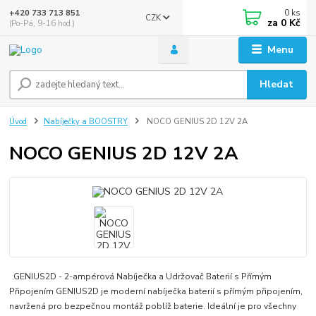
0
ks
+420 733 713 851
CZK
za
0 Kč
(Po-Pá, 9-16 hod.)
Menu
Hledat
Úvod
Nabíječky a BOOSTRY
NOCO GENIUS 2D 12V 2A
NOCO GENIUS 2D 12V 2A
GENIUS2D - 2-ampérová Nabíječka a Udržovač Baterií s Přímým
Připojením GENIUS2D je moderní nabíječka baterií s přímým připojením,
navržená pro bezpečnou montáž poblíž baterie. Ideální je pro všechny