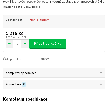
typy 12voltových olověných baterií, včetně zaplavených, gelových, AGM a
dalších bezúd...
celý popis
Dostupnost
Není skladem
1 216 Kč
1 005 Kč
bez DPH
Přidat do košíku
Číslo produktu:
28722
Kompletní specifikace
Komentáře
0
Kompletní specifikace