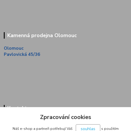
Kamenná prodejna Olomouc
Olomouc
Pavlovická 45/36
Kontakty
Zpracování cookies
Zákaznická linka
+420 733 713 851
souhlas
Náš e-shop a partneři potřebují Váš
s použitím