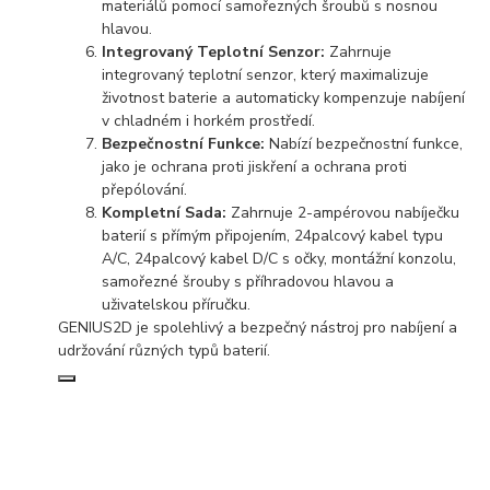
materiálů pomocí samořezných šroubů s nosnou
hlavou.
Integrovaný Teplotní Senzor:
Zahrnuje
integrovaný teplotní senzor, který maximalizuje
životnost baterie a automaticky kompenzuje nabíjení
v chladném i horkém prostředí.
Bezpečnostní Funkce:
Nabízí bezpečnostní funkce,
jako je ochrana proti jiskření a ochrana proti
přepólování.
Kompletní Sada:
Zahrnuje 2-ampérovou nabíječku
baterií s přímým připojením, 24palcový kabel typu
A/C, 24palcový kabel D/C s očky, montážní konzolu,
samořezné šrouby s příhradovou hlavou a
uživatelskou příručku.
GENIUS2D je spolehlivý a bezpečný nástroj pro nabíjení a
udržování různých typů baterií.