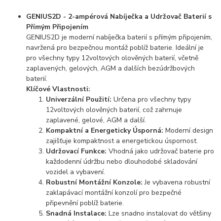
GENIUS2D - 2-ampérová Nabíječka a Udržovač Baterií s
Přímým Připojením
GENIUS2D je moderní nabíječka baterií s přímým připojením,
navržená pro bezpečnou montáž poblíž baterie. Ideální je
pro všechny typy 12voltových olověných baterií, včetně
zaplavených, gelových, AGM a dalších bezúdržbových
baterií.
Klíčové Vlastnosti:
Univerzální Použití:
Určena pro všechny typy
12voltových olověných baterií, což zahrnuje
zaplavené, gelové, AGM a další.
Kompaktní a Energeticky Úsporná:
Moderní design
zajišťuje kompaktnost a energetickou úspornost.
Udržovací Funkce:
Vhodná jako udržovač baterie pro
každodenní údržbu nebo dlouhodobé skladování
vozidel a vybavení.
Robustní Montážní Konzole:
Je vybavena robustní
zaklapávací montážní konzolí pro bezpečné
připevnění poblíž baterie.
Snadná Instalace:
Lze snadno instalovat do většiny