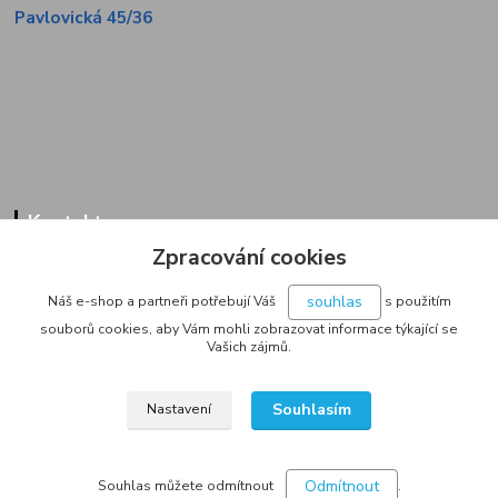
Pavlovická 45/36
Kontakty
Zpracování cookies
Zákaznická linka
+420 733 713 851
souhlas
Náš e-shop a partneři potřebují Váš
s použitím
(Po-Pá, 9-16 hod.)
souborů cookies, aby Vám mohli zobrazovat informace týkající se
Vašich zájmů.
jakubvrana@post.cz
Souhlasím
Nastavení
Odmítnout
Souhlas můžete odmítnout
.