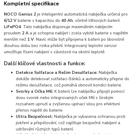
Kompletní specifikace
NOCO Genius 2
je inteligentní automatická nabíječka určená pro
6/12 V
baterie s kapacitou do
40 Ah
, včetně lithiových baterií
LiFePO4
. Tato nabíječka disponuje maximálním nabíjecím
proudem
2 A
a je schopna nabíjet i zcela vybité baterie s napětím
menším než
1 V
. Navíc může být připojena k baterii po libovolně
dlouhou dobu bez rizika přebití. Integrovaný teplotní senzor
umožňuje řízení nabíjení v závislosti na okolní teplotě.
Další klíčové vlastnosti a funkce:
Detekce Sulfatace a Režim Desulfatace:
Nabíječka
dokáže detekovat sulfataci článků a automaticky přepne do
režimu desulfatace, což pomáhá obnovit kondici baterie.
Svorky a Očka M6:
K baterii lze nabíječku připojit pomocí
dvou svorek nebo integrovaných oček M6 s širokým
rozsahem upnutí a zvýšenou upínací silou pro efektivní
přenos napětí do baterie.
Ultra Bezpečnost:
Nabíječka je vybavena ochranou proti
jiskření a přepólování, což zajišťuje bezpečné nabíjení a
udržování různých typů baterií.