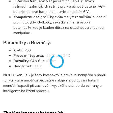
6 Režimů Nabíjení:
Nabíječka funguje v 6 různých
režimech, zahrnujících režimy pro kyselinové baterie, AGM
baterie, lithiové baterie a baterie s napětím 6 V.
Kompaktní design:
Díky svým malým rozměrům je ideální
pro motocykly, čtyřkolky, sekačky a menší osobní
automobily, kde je kladen důraz na skladnost a snadnou
manipulaci.
Parametry a Rozměry:
Krytí:
IP60
Provozní teplota:
-20 °C až 40 °C
Rozměry:
94 x 61 x 43 mm
Hmotnost:
500 g
NOCO Genius 2
je tedy kompaktní a efektivní nabíječka s řadou
funkcí, které umožňují bezpečné nabíjení a udržování baterií
menších kapacit při zachování vysokého standardu ochrany a
inteligentního řízení procesu.
Zboží zařazeno v kategoriích