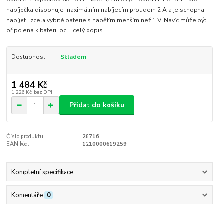
nabíječka disponuje maximálním nabíjecím proudem 2 A a je schopna
nabíjet i zcela vybité baterie s napětím menším než 1 V. Navíc může být
připojena k baterii po...
celý popis
Dostupnost
Skladem
1 484 Kč
1 226 Kč
bez DPH
Přidat do košíku
Číslo produktu:
28716
EAN kód:
1210000619259
Kompletní specifikace
Komentáře
0