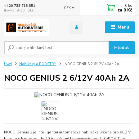
0
ks
+420 733 713 851
CZK
za
0 Kč
(Po-Pá, 9-16 hod.)
Menu
Hledat
Úvod
Nabíječky a BOOSTRY
NOCO GENIUS 2 6/12V 40Ah 2A
NOCO GENIUS 2 6/12V 40Ah 2A
NOCO Genius 2 je inteligentní automatická nabíječka určená pro 6/12 V
baterie s kapacitou do 40 Ah, včetně lithiových baterií LiFePO4. Tato