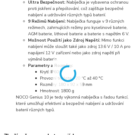
Ultra Bezpečnost:
Nabíječka je vybavena ochranou
proti jiskření a přepólování, což zajišťuje bezpečné
nabíjení a udržování různých typů baterií.
9 Režimů Nabíjení:
Nabíječka funguje v 9 různých
režimech, zahrnujících režimy pro kyselinové baterie,
AGM baterie, lithiové baterie a baterie s napětím 6 V.
Možnost Použití jako Zdroj Napětí:
Mimo funkci
nabíjení může sloužit také jako zdroj 13.6 V / 10 A pro
napájení 12 V zařízení nebo jako zdroj napětí při
výměně baterie.
Parametry a Rozměry:
Krytí: IP60
Provozní teplota: -20 °C až 40 °C
Rozměry: 180 x 92 x 59 mm
Hmotnost: 1800 g
NOCO Genius 10 je tedy výkonná nabíječka s řadou funkcí,
které umožňují efektivní a bezpečné nabíjení a udržování
baterií různých typů.