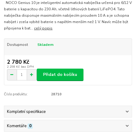
NOCO Genius 10 je inteligentní automatická nabíječka určená pro 6/12 V
baterie s kapacitou do 230 Ah, včetně lithiových baterií LiFePO4. Tato
nabíječka disponuje maximálním nabíjecím proudem 10 A a je schopna
nabíjet i zcela vybité baterie s napětím menším než 1 V. Navíc může být
připojena k bat...
celý popis
Dostupnost
Skladem
2 780 Kč
2 298 Kč
bez DPH
Přidat do košíku
Číslo produktu:
28710
Kompletní specifikace
Komentáře
0