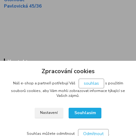
Pavlovická 45/36
Kontakty
Zpracování cookies
Zákaznická linka
+420 733 713 851
souhlas
Náš e-shop a partneři potřebují Váš
s použitím
(Po-Pá, 9-16 hod.)
souborů cookies, aby Vám mohli zobrazovat informace týkající se
Vašich zájmů.
jakubvrana@post.cz
Souhlasím
Nastavení
Odmítnout
Souhlas můžete odmítnout
.