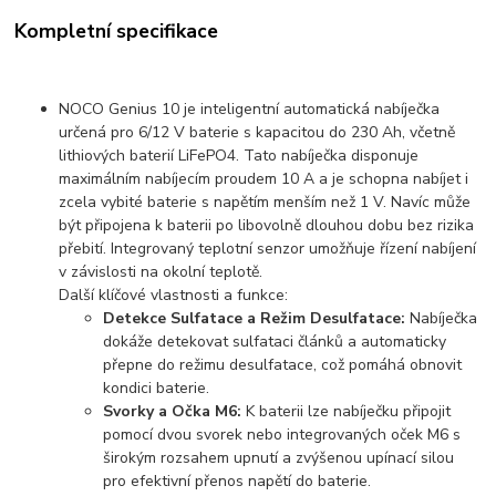
Kompletní specifikace
NOCO Genius 10 je inteligentní automatická nabíječka
určená pro 6/12 V baterie s kapacitou do 230 Ah, včetně
lithiových baterií LiFePO4. Tato nabíječka disponuje
maximálním nabíjecím proudem 10 A a je schopna nabíjet i
zcela vybité baterie s napětím menším než 1 V. Navíc může
být připojena k baterii po libovolně dlouhou dobu bez rizika
přebití. Integrovaný teplotní senzor umožňuje řízení nabíjení
v závislosti na okolní teplotě.
Další klíčové vlastnosti a funkce:
Detekce Sulfatace a Režim Desulfatace:
Nabíječka
dokáže detekovat sulfataci článků a automaticky
přepne do režimu desulfatace, což pomáhá obnovit
kondici baterie.
Svorky a Očka M6:
K baterii lze nabíječku připojit
pomocí dvou svorek nebo integrovaných oček M6 s
širokým rozsahem upnutí a zvýšenou upínací silou
pro efektivní přenos napětí do baterie.