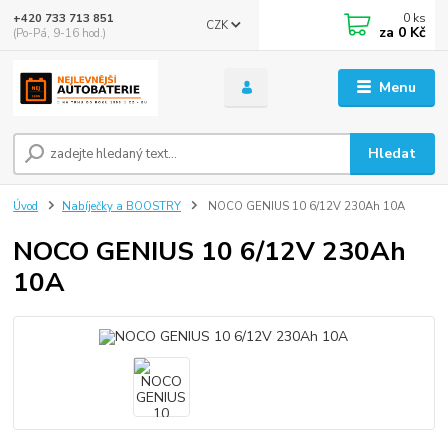
0
ks
+420 733 713 851
CZK
za
0 Kč
(Po-Pá, 9-16 hod.)
Menu
Hledat
Úvod
Nabíječky a BOOSTRY
NOCO GENIUS 10 6/12V 230Ah 10A
NOCO GENIUS 10 6/12V 230Ah
10A