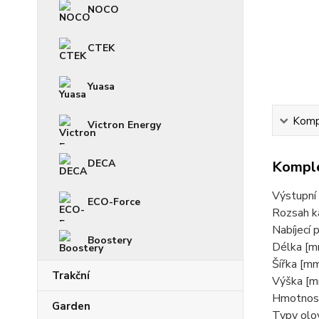
NOCO
CTEK
Yuasa
Kompl
Victron Energy
DECA
Komple
Výstupní 
ECO-Force
Rozsah k
Nabíjecí 
Boostery
Délka [m
Šířka [m
Trakční
Výška [m
Hmotnost
Garden
Typy olo