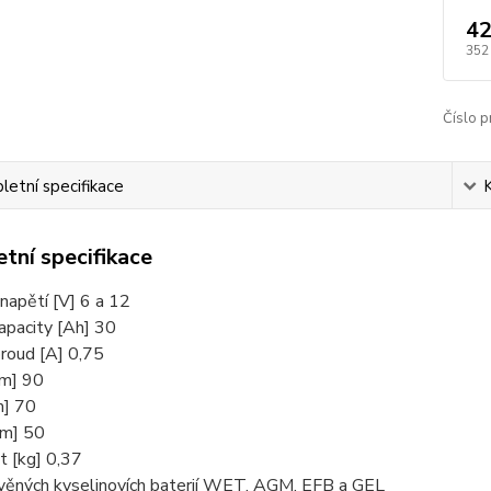
42
352
Číslo p
etní specifikace
tní specifikace
napětí­ [V] 6 a 12
apacity [Ah] 30
proud [A] 0,75
m] 90
m] 70
m] 50
 [kg] 0,37
věných kyselinovích baterií­ WET, AGM, EFB a GEL