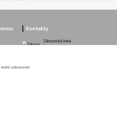
omouc
Kontakty
Zákaznická linka
+420 733 713 851
(Po-Pá, 9-16 hod.)
jakubvrana@post.cz
 mohli zobrazovat
Vytvořeno na
Eshop-rychle.cz