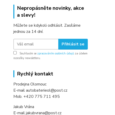
Nepropásněte novinky, akce
a slevy!
Můžete se kdykoli odhlásit. Zasíláme
jednou za 14 dní.
Přihlásit se
Souhlasím se
zpracováním osobních údajů
za účelem
rozesílky newsletteru.
Rychlý kontakt
Prodejna Olomouc
E-mail autobaterieol@post.cz
Mob. +420 775 711 495
Jakub Vrána
E-mail jakubvrana@post.cz