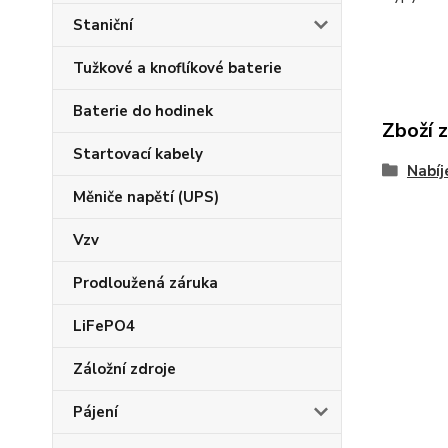
Staniční
Tužkové a knoflíkové baterie
Baterie do hodinek
Zboží 
Startovací kabely
Nabí
Měniče napětí (UPS)
Vzv
Prodloužená záruka
LiFePO4
Záložní zdroje
Pájení