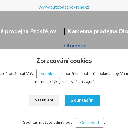
www.autobaterievrana.cz
 prodejna Prostějov
Kamenná prodejna Ol
Olomouc
9/95
Pavlovická 45/36
Zpracování cookies
neři potřebují Váš
s použitím souborů cookies, aby Vám
souhlas
informace týkající se Vašich zájmů.
Souhlasím
Nastavení
Souhlas můžete odmítnout
.
Odmítnout