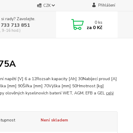
Přihlášení
CZK
 si rady? Zavolejte.
0
ks
 733 713 851
za
0 Kč
, 9-16 hod.)
,75A
ní napětí­ [V] 6 a 12Rozsah kapacity [Ah] 30Nabíjecí proud [A]
lka [mm] 90Šířka [mm] 70Výška [mm] 50Hmotnost [kg]
py olověných kyselinovích baterií­ WET, AGM, EFB a GEL
celý
tupnost
Není skladem