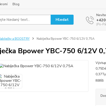
kromí
Blog
Nevíte
Hledat
+420
(Po-Pá
abíječky a BOOSTRY
Nabíječka Bpower YBC-750 6/12V 0,75A
ječka Bpower YBC-750 6/12V 0
Výstup
0,75Dé
0,37Ty
popis
Dos