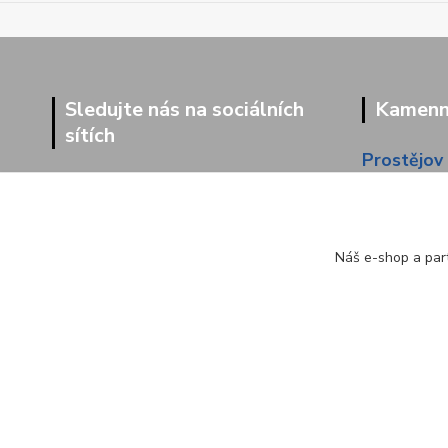
Sledujte nás na sociálních
Kamenná
sítích
Prostějov
Dolní 203
Náš e-shop a part