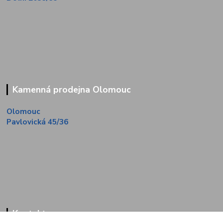
Kamenná prodejna Olomouc
Olomouc
Pavlovická 45/36
Kontakty