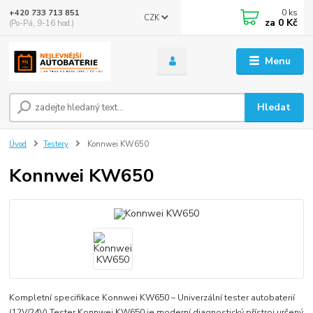
0
ks
+420 733 713 851
CZK
za
0 Kč
(Po-Pá, 9-16 hod.)
Menu
Hledat
Úvod
Testery
Konnwei KW650
Konnwei KW650
Kompletní specifikace Konnwei KW650 – Univerzální tester autobaterií
(12V/24V) Tester Konnwei KW650 je moderní diagnostický přístroj určený