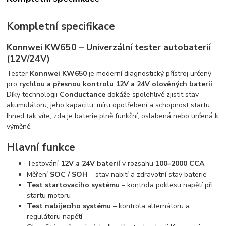
Kompletní specifikace
Konnwei KW650 – Univerzální tester autobaterií
(12V/24V)
Tester
Konnwei KW650
je moderní diagnostický přístroj určený
pro
rychlou a přesnou kontrolu 12V a 24V olověných baterií
.
Díky technologii
Conductance
dokáže spolehlivě zjistit stav
akumulátoru, jeho kapacitu, míru opotřebení a schopnost startu.
Ihned tak víte, zda je baterie plně funkční, oslabená nebo určená k
výměně.
Hlavní funkce
Testování
12V a 24V baterií
v rozsahu
100–2000 CCA
Měření
SOC / SOH
– stav nabití a zdravotní stav baterie
Test startovacího systému
– kontrola poklesu napětí při
startu motoru
Test nabíjecího systému
– kontrola alternátoru a
regulátoru napětí