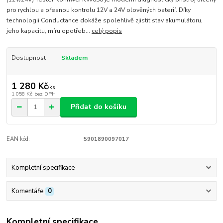
pro rychlou a přesnou kontrolu 12V a 24V olověných baterií. Díky
technologii Conductance dokáže spolehlivě zjistit stav akumulátoru,
jeho kapacitu, míru opotřeb...
celý popis
Dostupnost
Skladem
1 280 Kč
/
ks
1 058 Kč
bez DPH
Přidat do košíku
EAN kód:
5901890097017
Kompletní specifikace
Komentáře
0
Kompletní specifikace