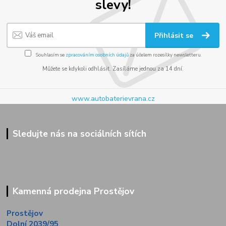
slevy!
Přihlásit se
Souhlasím se
zpracováním osobních údajů
za účelem rozesílky newsletteru.
Můžete se kdykoli odhlásit. Zasíláme jednou za 14 dní.
www.autobaterievrana.cz
Sledujte nás na sociálních sítích
Kamenná prodejna Prostějov
Prostějov
Dolní 2039/95