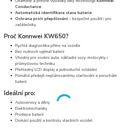
Okamžité a přesné výsledky díky technologii
Konnwei
Conductance
Automatická identifikace stavu baterie
Ochrana proti přepólování
– bezpečné použití i pro
začátečníky
Proč Konnwei KW650?
Rychlá diagnostika přímo na vozidle
Bez nutnosti vyjímat baterii
Vhodný pro osobní auta, nákladní vozy, motocykly i
průmyslovou techniku
Přehledný LCD displej a jednoduché ovládání
Pomáhá předejít neplánovanému startování a poruchám
baterií
Ideální pro:
Autoservisy a dílny
Elektromechaniky
Prodejce baterií
Domácí použití a kontrolu vlastních vozidel