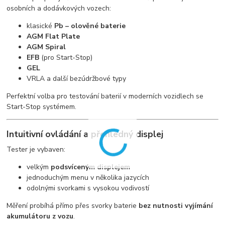
osobních a dodávkových vozech:
klasické
Pb – olověné baterie
AGM Flat Plate
AGM Spiral
EFB
(pro Start-Stop)
GEL
VRLA a další bezúdržbové typy
Perfektní volba pro testování baterií v moderních vozidlech se
Start-Stop systémem.
Intuitivní ovládání a přehledný displej
Tester je vybaven:
velkým
podsvíceným displejem
jednoduchým menu v několika jazycích
odolnými svorkami s vysokou vodivostí
Měření probíhá přímo přes svorky baterie
bez nutnosti vyjímání
akumulátoru z vozu
.