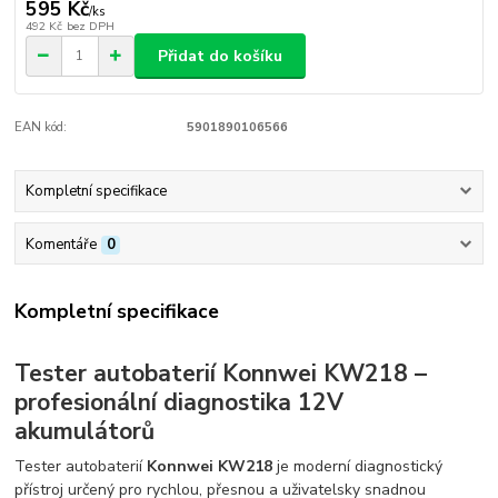
595 Kč
/
ks
492 Kč
bez DPH
Přidat do košíku
EAN kód:
5901890106566
Kompletní specifikace
Komentáře
0
Kompletní specifikace
Tester autobaterií Konnwei KW218 –
profesionální diagnostika 12V
akumulátorů
Tester autobaterií
Konnwei KW218
je moderní diagnostický
přístroj určený pro rychlou, přesnou a uživatelsky snadnou