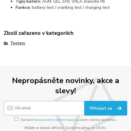
Typy baterií:
AGM, GEL, EFB, VRLA, klasické Pb
Funkce:
battery test / cranking test / charging test
Zboží zařazeno v kategoriích
Testery
Nepropásněte novinky, akce a
slevy!
Přihlásit se
Souhlasím se
zpracováním osobních údajů
za účelem rozesílky newsletteru.
Můžete se kdykoli odhlásit. Zasíláme jednou za 14 dní.