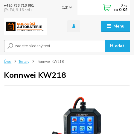
0
ks
+420 733 713 851
CZK
za
0 Kč
(Po-Pá, 9-16 hod.)
Menu
Hledat
Úvod
Testery
Konnwei KW218
Konnwei KW218