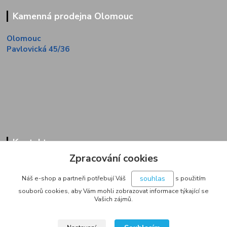
Kamenná prodejna Olomouc
Olomouc
Pavlovická 45/36
Kontakty
Zpracování cookies
Zákaznická linka
+420 733 713 851
souhlas
Náš e-shop a partneři potřebují Váš
s použitím
(Po-Pá, 9-16 hod.)
souborů cookies, aby Vám mohli zobrazovat informace týkající se
Vašich zájmů.
jakubvrana@post.cz