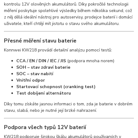
kontrolu 12V olověných akumulátorů. Díky pokročilé technologii
měření poskytuje spolehlivé výsledky během několika sekund, což
z něj dělá ideální nástroj pro autoservisy, prodejce baterií i domácí
uživatele, kteří chtějí mít jistotu o stavu svého akumulátoru.
Přesné měření stavu baterie
Konnwei KW218 provádí detailní analýzu pomocí testů:
CCA / EN / DIN / IEC / JIS
(podpora mnoha norem)
SOH – stav zdraví baterie
SOC – stav nabití
Vnitřní odpor
Startovací schopnost (cranking test)
Test dobíjení alternátoru
Díky tomu získáte jasnou informaci o tom, zda je baterie v dobrém
stavu, slabá, nebo je nutné její brzké nahrazení.
Podpora všech typů 12V baterií
KW218 podporuje širokou škálu akumulátorů používaných v