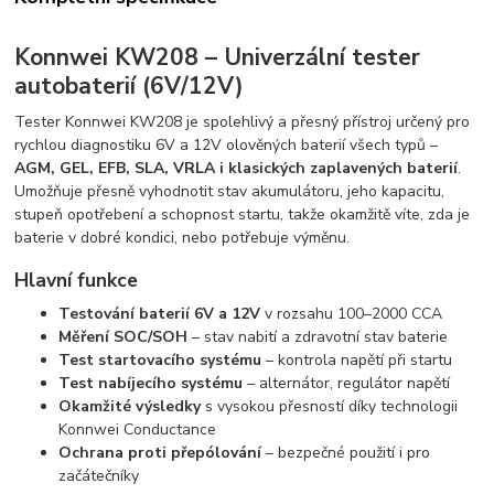
Konnwei KW208 – Univerzální tester
autobaterií (6V/12V)
Tester Konnwei KW208 je spolehlivý a přesný přístroj určený pro
rychlou diagnostiku 6V a 12V olověných baterií všech typů –
AGM, GEL, EFB, SLA, VRLA i klasických zaplavených baterií
.
Umožňuje přesně vyhodnotit stav akumulátoru, jeho kapacitu,
stupeň opotřebení a schopnost startu, takže okamžitě víte, zda je
baterie v dobré kondici, nebo potřebuje výměnu.
Hlavní funkce
Testování baterií 6V a 12V
v rozsahu 100–2000 CCA
Měření SOC/SOH
– stav nabití a zdravotní stav baterie
Test startovacího systému
– kontrola napětí při startu
Test nabíjecího systému
– alternátor, regulátor napětí
Okamžité výsledky
s vysokou přesností díky technologii
Konnwei Conductance
Ochrana proti přepólování
– bezpečné použití i pro
začátečníky