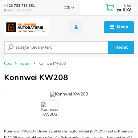
0
ks
+420 733 713 851
CZK
za
0 Kč
(Po-Pá, 9-16 hod.)
Menu
Hledat
Úvod
Testery
Konnwei KW208
Konnwei KW208
Konnwei KW208 – Univerzální tester autobaterií (6V/12V) Tester Konnwei
KW208 je spolehlivý a přesný přístroj určený pro rychlou diagnostiku 6V