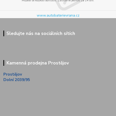
Můžete se kdykoli odhlásit. Zasíláme jednou za 14 dní.
www.autobaterievrana.cz
Sledujte nás na sociálních sítích
Kamenná prodejna Prostějov
Prostějov
Dolní 2039/95