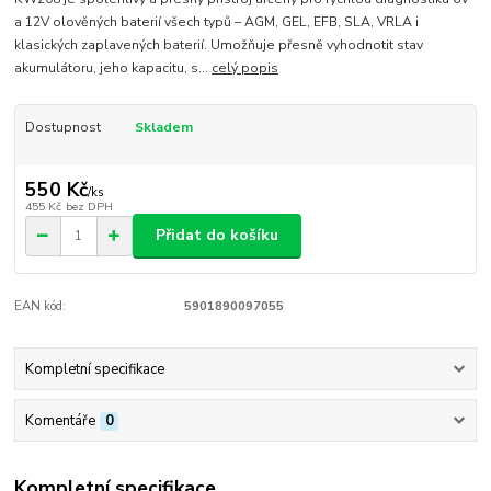
a 12V olověných baterií všech typů – AGM, GEL, EFB, SLA, VRLA i
klasických zaplavených baterií. Umožňuje přesně vyhodnotit stav
akumulátoru, jeho kapacitu, s...
celý popis
Dostupnost
Skladem
550 Kč
/
ks
455 Kč
bez DPH
Přidat do košíku
EAN kód:
5901890097055
Kompletní specifikace
Komentáře
0
Kompletní specifikace