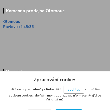
Kamenná prodejna Olomouc
Olomouc
Pavlovická 45/36
Kontakty
Zpracování cookies
Zákaznická linka
+420 733 713 851
souhlas
Náš e-shop a partneři potřebují Váš
s použitím
(Po-Pá, 9-16 hod.)
souborů cookies, aby Vám mohli zobrazovat informace týkající se
Vašich zájmů.
jakubvrana@post.cz