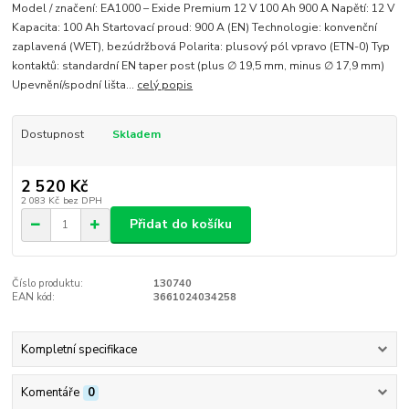
Model / značení: EA1000 – Exide Premium 12 V 100 Ah 900 A Napětí: 12 V
Kapacita: 100 Ah Startovací proud: 900 A (EN) Technologie: konvenční
zaplavená (WET), bezúdržbová Polarita: plusový pól vpravo (ETN-0) Typ
kontaktů: standardní EN taper post (plus ∅ 19,5 mm, minus ∅ 17,9 mm)
Upevnění/spodní lišta...
celý popis
Dostupnost
Skladem
2 520 Kč
2 083 Kč
bez DPH
Přidat do košíku
Číslo produktu:
130740
EAN kód:
3661024034258
Kompletní specifikace
Komentáře
0