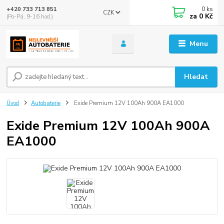
0
ks
+420 733 713 851
CZK
za
0 Kč
(Po-Pá, 9-16 hod.)
Menu
Hledat
Úvod
Autobaterie
Exide Premium 12V 100Ah 900A EA1000
Exide Premium 12V 100Ah 900A
EA1000