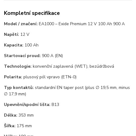
Kompletní specifikace
Model / značení:
EA1000 – Exide Premium 12 V 100 Ah 900 A
Napětí:
12 V
Kapacita:
100 Ah
Startovací proud:
900 A (EN)
Technologie:
konvenční zaplavená (WET), bezúdržbová
Polarita:
plusový pól vpravo (ETN-0)
Typ kontaktů:
standardní EN taper post (plus ∅ 19,5 mm, minus
∅ 17,9 mm)
Upevnění/spodní lišta:
B13
Délka:
353 mm
Šířka:
175 mm