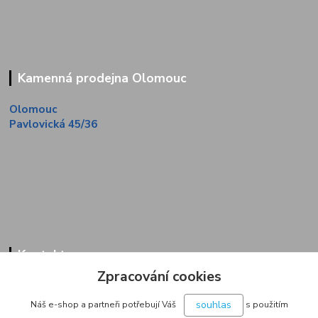
Kamenná prodejna Olomouc
Olomouc
Pavlovická 45/36
Kontakty
Zpracování cookies
Zákaznická linka
+420 733 713 851
souhlas
Náš e-shop a partneři potřebují Váš
s použitím
(Po-Pá, 9-16 hod.)