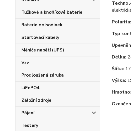
Technol
elektrick
Tužkové a knoflíkové baterie
Polarita
Baterie do hodinek
Typ kon
Startovací kabely
Upevnění
Měniče napětí (UPS)
Délka:
2
Vzv
Šířka:
17
Prodloužená záruka
Výška:
1
LiFePO4
Hmotnos
Záložní zdroje
Označení
Pájení
Testery