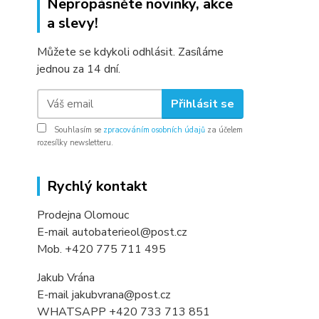
Nepropásněte novinky, akce
a slevy!
Můžete se kdykoli odhlásit. Zasíláme
jednou za 14 dní.
Přihlásit se
Souhlasím se
zpracováním osobních údajů
za účelem
rozesílky newsletteru.
Rychlý kontakt
Prodejna Olomouc
E-mail autobaterieol@post.cz
Mob. +420 775 711 495
Jakub Vrána
E-mail jakubvrana@post.cz
WHATSAPP +420 733 713 851