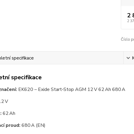
2 
2 3
Číslo p
etní specifikace
tní specifikace
značení:
EK620 – Exide Start‑Stop AGM 12 V 62 Ah 680 A
2 V
:
62 Ah
cí proud:
680 A (EN)