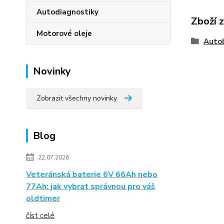
Autodiagnostiky
Zboží 
Motorové oleje
Auto
Novinky
Zobrazit všechny novinky
Blog
22.07.2026
Veteránská baterie 6V 66Ah nebo
77Ah: jak vybrat správnou pro váš
oldtimer
číst celé