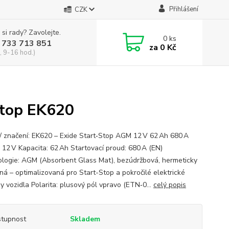
Přihlášení
CZK
 si rady? Zavolejte.
0
ks
 733 713 851
za
0 Kč
, 9-16 hod.)
top EK620
/ značení: EK620 – Exide Start‑Stop AGM 12 V 62 Ah 680 A
: 12 V Kapacita: 62 Ah Startovací proud: 680 A (EN)
logie: AGM (Absorbent Glass Mat), bezúdržbová, hermeticky
ná – optimalizovaná pro Start-Stop a pokročilé elektrické
y vozidla Polarita: plusový pól vpravo (ETN‑0...
celý popis
tupnost
Skladem