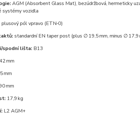
ogie:
AGM (Absorbent Glass Mat), bezúdržbová, hermeticky uzav
é systémy vozidla
:
plusový pól vpravo (ETN‑0)
taktů:
standardní EN taper post (plus ∅ 19,5 mm, minus ∅ 17,9
/spodní lišta:
B13
42 mm
5 mm
90 mm
t:
17,9 kg
:
L2 AGM+