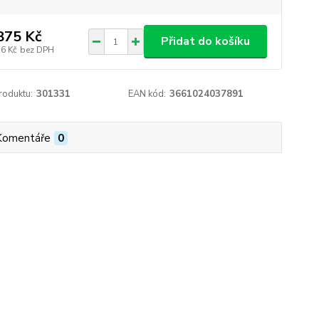
875 Kč
Přidat do košíku
76 Kč
bez DPH
roduktu:
301331
EAN kód:
3661024037891
Komentáře
0