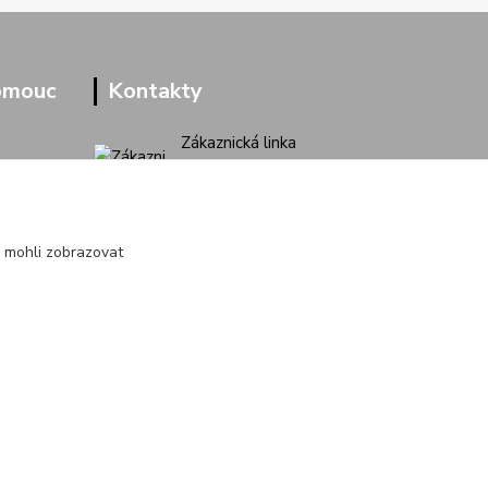
omouc
Kontakty
Zákaznická linka
+420 733 713 851
(Po-Pá, 9-16 hod.)
jakubvrana@post.cz
 mohli zobrazovat
Vytvořeno na
Eshop-rychle.cz