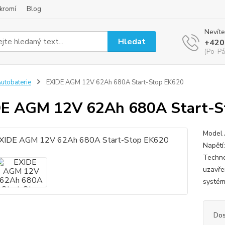
kromí
Blog
Nevíte
Hledat
+420
(Po-Pá
utobaterie
EXIDE AGM 12V 62Ah 680A Start-Stop EK620
E AGM 12V 62Ah 680A Start-S
Model 
Napětí
Techno
uzavře
systém
Dos