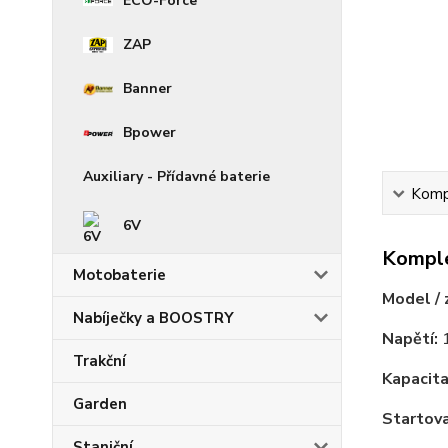
ECO-Force
ZAP
Banner
Bpower
Auxiliary - Přídavné baterie
Kompl
6V
Komple
Motobaterie
Model / 
Nabíječky a BOOSTRY
Napětí:
1
Trakční
Kapacita
Garden
Startova
Staniční