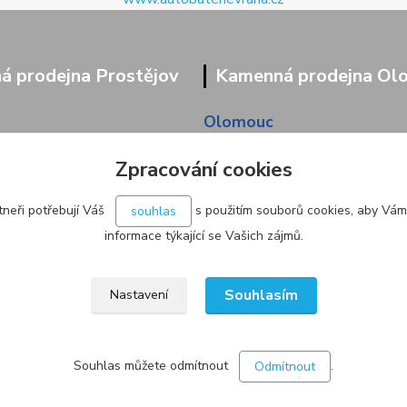
 prodejna Prostějov
Kamenná prodejna Ol
Olomouc
9/95
Pavlovická 45/36
Zpracování cookies
neři potřebují Váš
s použitím souborů cookies, aby Vám
souhlas
informace týkající se Vašich zájmů.
Souhlasím
Nastavení
Souhlas můžete odmítnout
.
Odmítnout