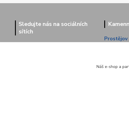
Sledujte nás na sociálních
Kamenná
sítích
Prostějov
Dolní 203
Náš e-shop a part