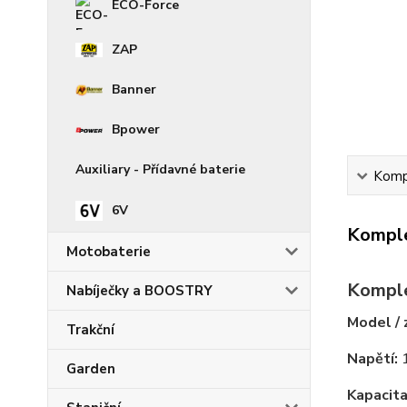
ECO-Force
ZAP
Banner
Bpower
Auxiliary - Přídavné baterie
Kompl
6V
Komple
Motobaterie
Komple
Nabíječky a BOOSTRY
Model / 
Trakční
Napětí:
1
Garden
Kapacita