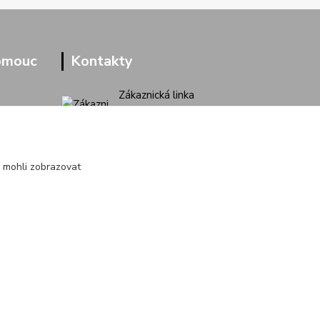
omouc
Kontakty
Zákaznická linka
+420 733 713 851
(Po-Pá, 9-16 hod.)
jakubvrana@post.cz
 mohli zobrazovat
Vytvořeno na
Eshop-rychle.cz