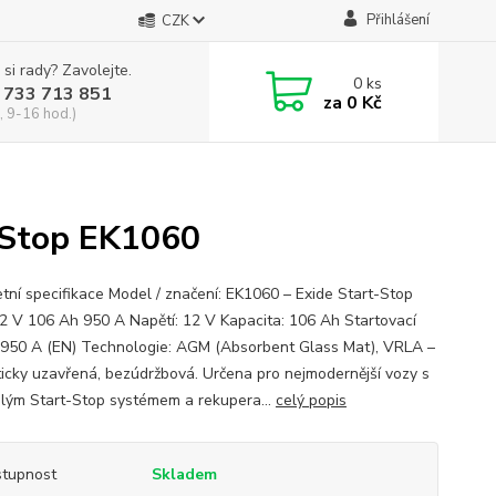
Přihlášení
CZK
 si rady? Zavolejte.
0
ks
 733 713 851
za
0 Kč
, 9-16 hod.)
Stop EK1060
tní specifikace Model / značení: EK1060 – Exide Start-Stop
 V 106 Ah 950 A Napětí: 12 V Kapacita: 106 Ah Startovací
 950 A (EN) Technologie: AGM (Absorbent Glass Mat), VRLA –
icky uzavřená, bezúdržbová. Určena pro nejmodernější vozy s
ilým Start-Stop systémem a rekupera...
celý popis
tupnost
Skladem