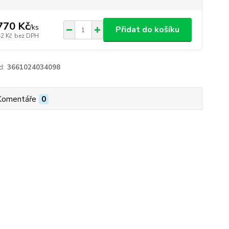
770 Kč
/
ks
Přidat do košíku
42 Kč
bez DPH
d:
3661024034098
Komentáře
0