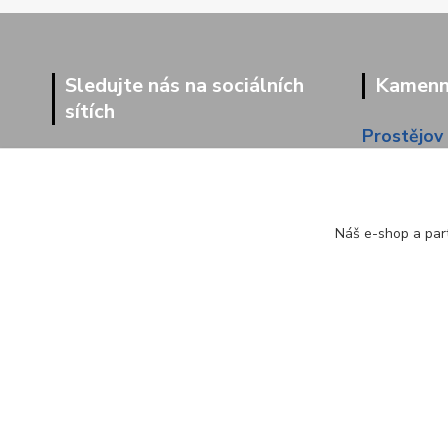
Sledujte nás na sociálních
Kamenná
sítích
Prostějov
Dolní 203
Náš e-shop a part