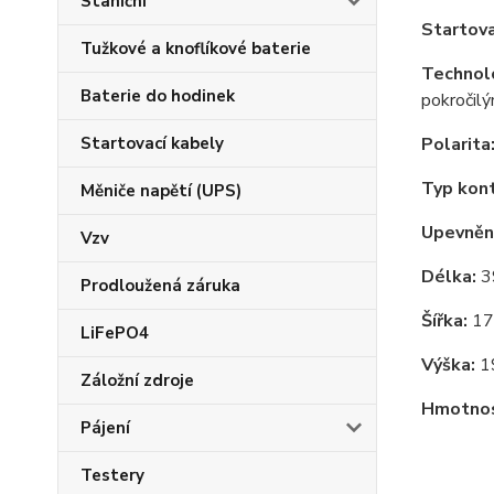
Staniční
Startova
Tužkové a knoflíkové baterie
Technol
Baterie do hodinek
pokročil
Startovací kabely
Polarita
Typ kon
Měniče napětí (UPS)
Upevnění
Vzv
Délka:
3
Prodloužená záruka
Šířka:
17
LiFePO4
Výška:
1
Záložní zdroje
Hmotnos
Pájení
Testery