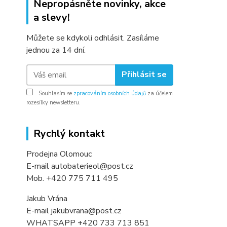
Nepropásněte novinky, akce
a slevy!
Můžete se kdykoli odhlásit. Zasíláme
jednou za 14 dní.
Přihlásit se
Souhlasím se
zpracováním osobních údajů
za účelem
rozesílky newsletteru.
Rychlý kontakt
Prodejna Olomouc
E-mail autobaterieol@post.cz
Mob. +420 775 711 495
Jakub Vrána
E-mail jakubvrana@post.cz
WHATSAPP +420 733 713 851