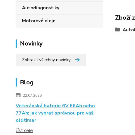
Autodiagnostiky
Zboží 
Motorové oleje
Auto
Novinky
Zobrazit všechny novinky
Blog
22.07.2026
Veteránská baterie 6V 66Ah nebo
77Ah: jak vybrat správnou pro váš
oldtimer
číst celé