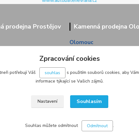
www.autobaterievrana.cz
 prodejna Prostějov
Kamenná prodejna Ol
Olomouc
9/95
Pavlovická 45/36
Zpracování cookies
neři potřebují Váš
s použitím souborů cookies, aby Vám
souhlas
informace týkající se Vašich zájmů.
Souhlasím
Nastavení
Souhlas můžete odmítnout
.
Odmítnout