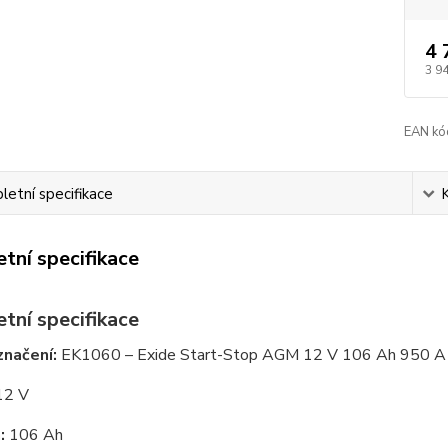
4 
3 9
EAN kó
etní specifikace
tní specifikace
tní specifikace
značení:
EK1060 – Exide Start-Stop AGM 12 V 106 Ah 950 A
2 V
:
106 Ah