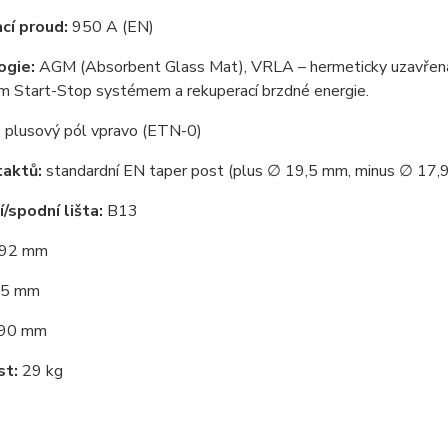
cí proud:
950 A (EN)
ogie:
AGM (Absorbent Glass Mat), VRLA – hermeticky uzavřená,
ým Start-Stop systémem a rekuperací brzdné energie.
:
plusový pól vpravo (ETN-0)
taktů:
standardní EN taper post (plus ∅ 19,5 mm, minus ∅ 17,
/spodní lišta:
B13
92 mm
5 mm
90 mm
t:
29 kg