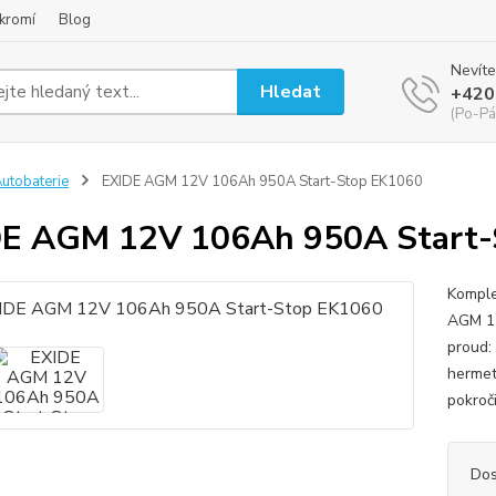
kromí
Blog
Nevíte
Hledat
+420
(Po-Pá
utobaterie
EXIDE AGM 12V 106Ah 950A Start-Stop EK1060
DE AGM 12V 106Ah 950A Start-
Komple
AGM 12
proud:
hermet
pokroč
Dos