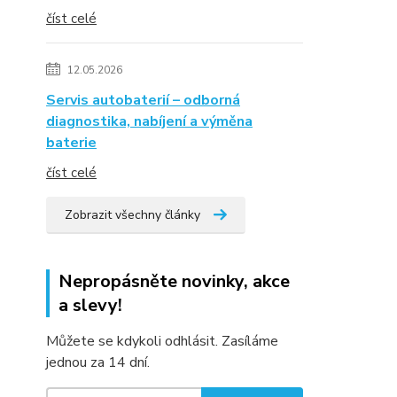
číst celé
12.05.2026
Servis autobaterií – odborná
diagnostika, nabíjení a výměna
baterie
číst celé
Zobrazit všechny články
Nepropásněte novinky, akce
a slevy!
Můžete se kdykoli odhlásit. Zasíláme
jednou za 14 dní.