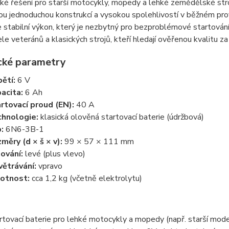
ké řešení pro starší motocykly, mopedy a lehké zemědělské str
ou jednoduchou konstrukcí a vysokou spolehlivostí v běžném pro
 stabilní výkon, který je nezbytný pro bezproblémové startován
ele veteránů a klasických strojů, kteří hledají ověřenou kvalitu z
cké parametry
ětí:
6 V
acita:
6 Ah
rtovací proud (EN):
40 A
hnologie:
klasická olověná startovací baterie (údržbová)
:
6N6-3B-1
měry (d × š × v):
99 × 57 × 111 mm
ování:
levé (plus vlevo)
ětrávání:
vpravo
otnost:
cca 1,2 kg (včetně elektrolytu)
rtovací baterie pro lehké motocykly a mopedy (např. starší mod