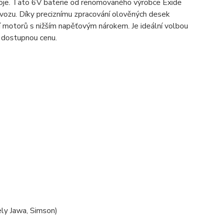
oje. Tato 6V baterie od renomovaného výrobce Exide
vozu. Díky preciznímu zpracování olověných desek
í motorů s nižším napěťovým nárokem. Je ideální volbou
a dostupnou cenu.
ely Jawa, Simson)