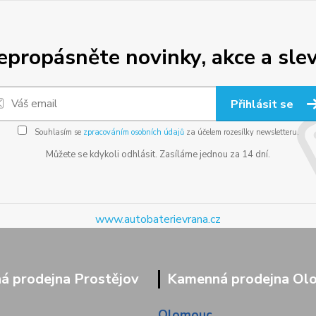
epropásněte novinky, akce a slev
Přihlásit se
Souhlasím se
zpracováním osobních údajů
za účelem rozesílky newsletteru.
Můžete se kdykoli odhlásit. Zasíláme jednou za 14 dní.
www.autobaterievrana.cz
 prodejna Prostějov
Kamenná prodejna Ol
Olomouc