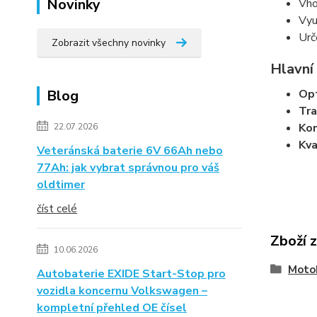
Novinky
Vho
Vyu
Urč
Zobrazit všechny novinky
Hlavní
Blog
Opt
Tra
Kom
22.07.2026
Kva
Veteránská baterie 6V 66Ah nebo
77Ah: jak vybrat správnou pro váš
oldtimer
číst celé
Zboží 
10.06.2026
Moto
Autobaterie EXIDE Start-Stop pro
vozidla koncernu Volkswagen –
kompletní přehled OE čísel