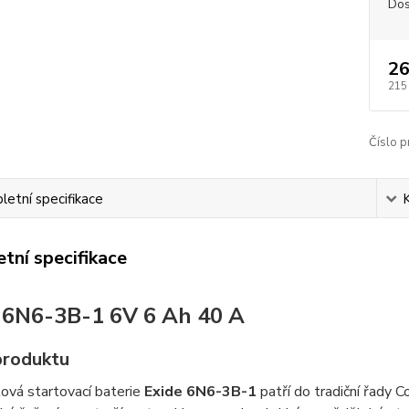
Dos
26
215
Číslo p
etní specifikace
tní specifikace
 6N6-3B-1 6V 6 Ah 40 A
produktu
ová startovací baterie
Exide 6N6-3B-1
patří do tradiční řady C