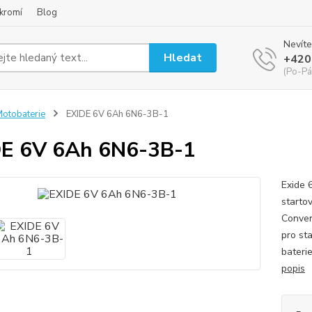
kromí
Blog
Nevíte
Hledat
+420
(Po-Pá
otobaterie
EXIDE 6V 6Ah 6N6-3B-1
DE 6V 6Ah 6N6-3B-1
Exide 
startov
Conven
pro st
bateri
popis