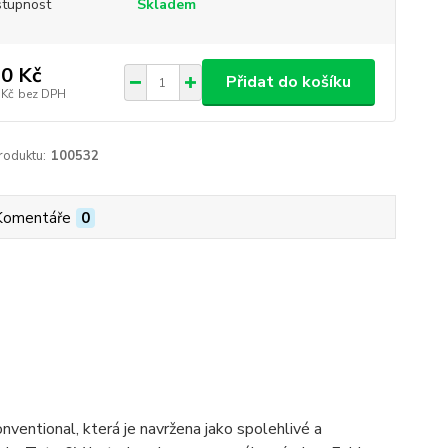
tupnost
Skladem
0 Kč
Přidat do košíku
 Kč
bez DPH
roduktu:
100532
Komentáře
0
onventional, která je navržena jako spolehlivé a