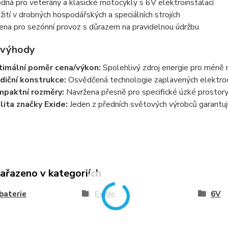
dná pro veterány a klasické motocykly s 6V elektroinstalací
žití v drobných hospodářských a speciálních strojích
ena pro sezónní provoz s důrazem na pravidelnou údržbu
 výhody
imální poměr cena/výkon:
Spolehlivý zdroj energie pro méně n
diční konstrukce:
Osvědčená technologie zaplavených elektrod,
paktní rozměry:
Navržena přesně pro specifické úzké prostory 
lita značky Exide:
Jeden z předních světových výrobců garantují
zařazeno v kategoriích
baterie
Exide
6V