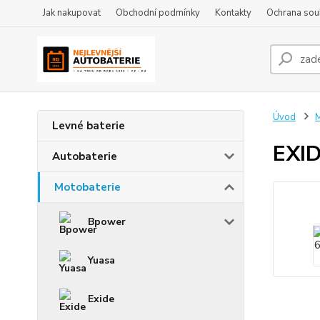
Jak nakupovat
Obchodní podmínky
Kontakty
Ochrana sou
Úvod
M
Levné baterie
EXI
Autobaterie
Motobaterie
Bpower
Yuasa
Exide