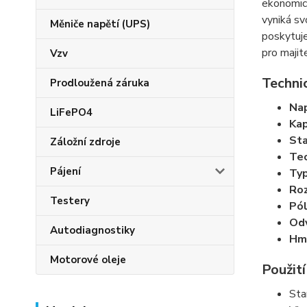
ekonomic
vyniká sv
Měniče napětí (UPS)
poskytuje
pro majit
Vzv
Techni
Prodloužená záruka
Nap
LiFePO4
Kap
Sta
Záložní zdroje
Tec
Pájení
Typ
Roz
Testery
Pól
Odv
Autodiagnostiky
Hm
Motorové oleje
Použití
Sta