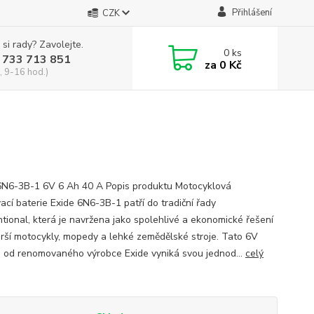
Přihlášení
CZK
 si rady? Zavolejte.
0
ks
 733 713 851
za
0 Kč
, 9-16 hod.)
6N6-3B-1 6V 6 Ah 40 A Popis produktu Motocyklová
ací baterie Exide 6N6-3B-1 patří do tradiční řady
tional, která je navržena jako spolehlivé a ekonomické řešení
arší motocykly, mopedy a lehké zemědělské stroje. Tato 6V
e od renomovaného výrobce Exide vyniká svou jednod...
celý