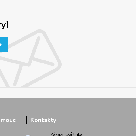
y!
omouc
Kontakty
Zákaznická linka