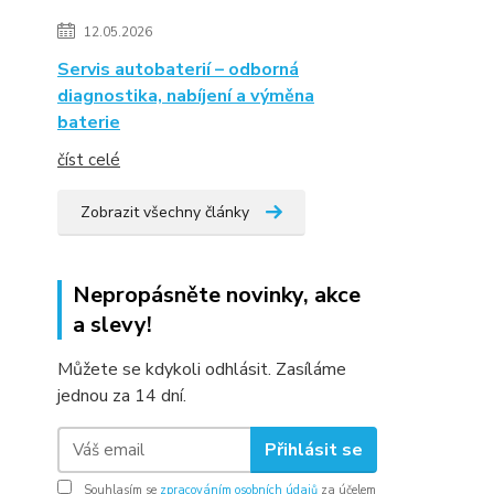
12.05.2026
Servis autobaterií – odborná
diagnostika, nabíjení a výměna
baterie
číst celé
Zobrazit všechny články
Nepropásněte novinky, akce
a slevy!
Můžete se kdykoli odhlásit. Zasíláme
jednou za 14 dní.
Přihlásit se
Souhlasím se
zpracováním osobních údajů
za účelem