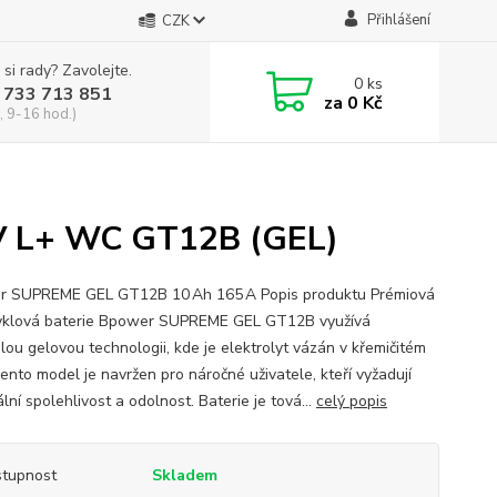
Přihlášení
CZK
 si rady? Zavolejte.
0
ks
 733 713 851
za
0 Kč
, 9-16 hod.)
 L+ WC GT12B (GEL)
 SUPREME GEL GT12B 10 Ah 165 A Popis produktu Prémiová
klová baterie Bpower SUPREME GEL GT12B využívá
ilou gelovou technologii, kde je elektrolyt vázán v křemičitém
ento model je navržen pro náročné uživatele, kteří vyžadují
ní spolehlivost a odolnost. Baterie je tová...
celý popis
tupnost
Skladem