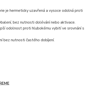
erie je hermeticky uzavřená a vysoce odolná proti
balení, bez nutnosti dolévání nebo aktivace.
epší odolnost proti hlubokému vybití ve srovnání s
í bez nutnosti častého dobíjení.
REME