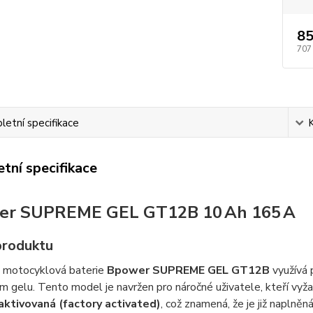
85
707
etní specifikace
tní specifikace
er SUPREME GEL GT12B 10 Ah 165 A
produktu
 motocyklová baterie
Bpower SUPREME GEL GT12B
využívá 
m gelu. Tento model je navržen pro náročné uživatele, kteří vyža
aktivovaná (factory activated)
, což znamená, že je již naplně