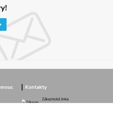
y!
omouc
Kontakty
Zákaznická linka
+420 733 713 851
(Po-Pá, 9-16 hod.)