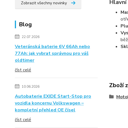
Hlavní
Zobrazit všechny novinky
Max
otř
Blog
Plu
Vys
22.07.2026
běž
Veteránská baterie 6V 66Ah nebo
Skl
77Ah: jak vybrat správnou pro váš
oldtimer
číst celé
Zboží 
10.06.2026
Autobaterie EXIDE Start-Stop pro
Moto
vozidla koncernu Volkswagen –
kompletní přehled OE čísel
číst celé