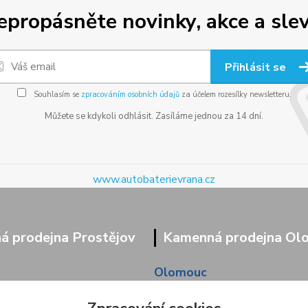
epropásněte novinky, akce a slev
Přihlásit se
Souhlasím se
zpracováním osobních údajů
za účelem rozesílky newsletteru.
Můžete se kdykoli odhlásit. Zasíláme jednou za 14 dní.
www.autobaterievrana.cz
 prodejna Prostějov
Kamenná prodejna Ol
Olomouc
9/95
Pavlovická 45/36