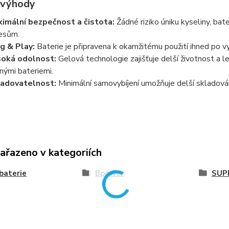
 výhody
imální bezpečnost a čistota:
Žádné riziko úniku kyseliny, bat
esům.
g & Play:
Baterie je připravena k okamžitému použití ihned po vy
oká odolnost:
Gelová technologie zajišťuje delší životnost a l
nými bateriemi.
adovatelnost:
Minimální samovybíjení umožňuje delší skladován
zařazeno v kategoriích
baterie
Bpower
SUP