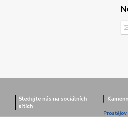
N
Sledujte nás na sociálních
Kamenná
sítích
Prostějov
Dolní 203