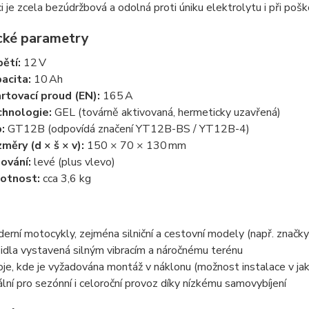
i je zcela bezúdržbová a odolná proti úniku elektrolytu i při pošk
cké parametry
ětí:
12 V
acita:
10 Ah
rtovací proud (EN):
165 A
hnologie:
GEL (továrně aktivovaná, hermeticky uzavřená)
:
GT12B (odpovídá značení YT12B-BS / YT12B-4)
měry (d × š × v):
150 × 70 × 130 mm
ování:
levé (plus vlevo)
otnost:
cca 3,6 kg
erní motocykly, zejména silniční a cestovní modely (např. značk
idla vystavená silným vibracím a náročnému terénu
oje, kde je vyžadována montáž v náklonu (možnost instalace v j
ální pro sezónní i celoroční provoz díky nízkému samovybíjení