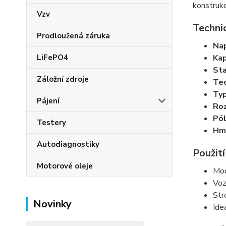
konstrukc
Vzv
Techni
Prodloužená záruka
Nap
LiFePO4
Kap
Sta
Záložní zdroje
Tec
Typ
Pájení
Roz
Pól
Testery
Hm
Autodiagnostiky
Použití
Motorové oleje
Mod
Voz
Str
Novinky
Ide