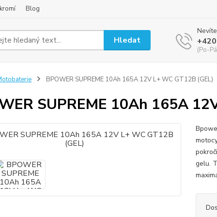
kromí
Blog
Nevíte
Hledat
+420
(Po-Pá
otobaterie
BPOWER SUPREME 10Ah 165A 12V L+ WC GT12B (GEL)
WER SUPREME 10Ah 165A 12V
Bpower
motocy
pokroč
gelu. T
maximál
Dos